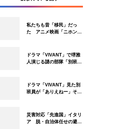
私たちも昔「移民」だっ
た アニメ映画「ニホンジ
ン」上映へ
ドラマ「VIVANT」で堺雅
人演じる謎の部隊「別班」
は実在する？内情知る人物
に聞いた
ドラマ「VIVANT」見た別
班員が「ありえねー」その
理由とは 非公然組織ゆえ
の悲哀
災害対応「先進国」イタリ
ア 脱・自治体任せの避難
所運営、被災者への温かい