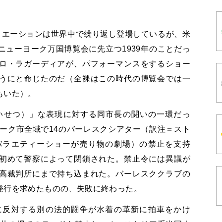
リエーションは世界中で繰り返し登場しているが、米
ューヨーク万国博覧会に先立つ1939年のことだっ
ロ・ラガーディアが、パフォーマンスをするショー
うにと命じたのだ（全裸はこの時代の博覧会では一
もいた）。
わいせつ）」な表現に対する同市長の闘いの一環だっ
ヨーク市全域で14のバーレスクシアター（訳注＝スト
バラエティーショーが売り物の劇場）の禁止を支持
初めて警察によって閉鎖された。禁止令には異議が
高裁判所にまで持ち込まれた。バーレスククラブの
発行を求めたものの、失敗に終わった。
に反対する別の法的闘争が水着の革新に拍車をかけ