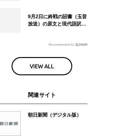
食事も
9月2日に終戦の詔書（玉音
放送）の原文と現代語訳を
読む もう一つの「終戦の
日」
Recommended by
VIEW ALL
関連サイト
朝日新聞（デジタル版）