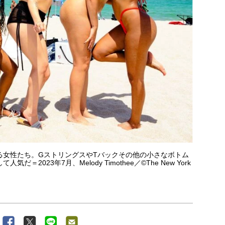
る女性たち。GストリングスやTバックその他の小さなボトム
023年7月、Melody Timothee／©The New York