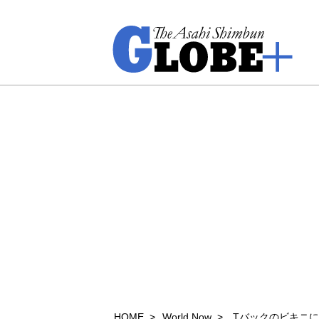
HOME
World Now
Tバックのビキニ