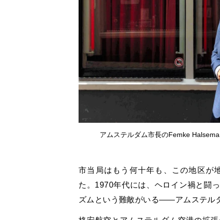
アムステルダム市長のFemke Halsema＝2021
市当局はもう何十年も、この地区が
た。1970年代には、ヘロイン禍と闘
ズムという難敵がいる――アムステルダム