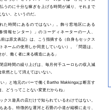
払うのに十分な稼ぎを上げる時間が減り、それまで
えない、というのだ。
られた時間にあるのではない」。飾り窓地区にある
n Center（売春情報センター）」のコーディネーターの一人、
語の名前は原文表記）は、こう指摘する（自身もセックス
トネームの使用しか同意していない）。「問題は、
せが、働く者に来る構造にある」
閉店時間の繰り上げは、毎月何千ユーロもの収入減
は依然として消えてはいない。
地元のバーで働くBartho Makkingaは断言す
は、どうってことない変更だからね」
ックス遊具の店だけで知られているわけではない。
もある。特徴的な運河と石畳の小道が縦横に走り、