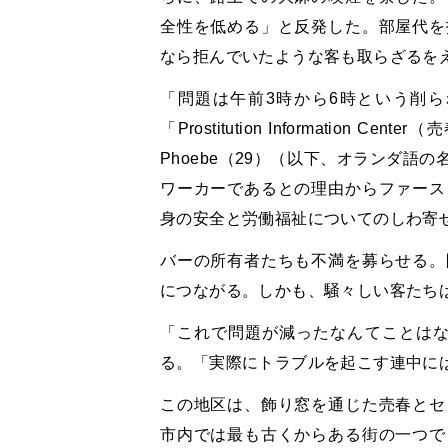
全性を低める」と反発した。部屋代を
なら拒んでいたような客も取らざるを
「問題は午前3時から6時という削
「Prostitution Informatio
Phoebe（29）（以下、オランダ
ワーカーであるとの理由からファース
身の安全と労働福祉についてのしわ寄
バーの所有者たちも不満を募らせる。
につながる。しかも、騒々しい客たち
「これで問題が減ったなんてことはない」と
る。「実際にトラブルを起こす連中に
この地区は、飾り窓を通じた売春とセ
市内では最も古くからある街の一つで