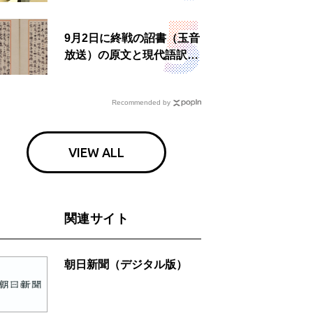
食事も
9月2日に終戦の詔書（玉音
放送）の原文と現代語訳を
読む もう一つの「終戦の
日」
Recommended by
VIEW ALL
関連サイト
朝日新聞（デジタル版）