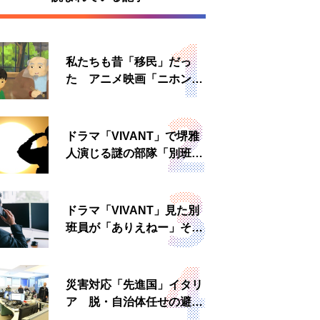
私たちも昔「移民」だっ
た アニメ映画「ニホンジ
ン」上映へ
ドラマ「VIVANT」で堺雅
人演じる謎の部隊「別班」
は実在する？内情知る人物
に聞いた
ドラマ「VIVANT」見た別
班員が「ありえねー」その
理由とは 非公然組織ゆえ
の悲哀
災害対応「先進国」イタリ
ア 脱・自治体任せの避難
所運営、被災者への温かい