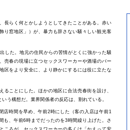
、長らく何とかしようとしてきたことがある。赤い
飾り窓地区」）が、暴力も辞さない騒々しい観光客
ち出した。地元の住民からの苦情がとくに強かった騒
、売春の現場に立つセックスワーカーや酒場のバー
地区をより安全に、より静かにするには役に立たな
えることにした。ほかの地区に合法売春街を設け、
という構想だ。業界関係者の反応は、割れている
。
閉店時間を早め、午前2時にした（客の入店は午前1
間も、午前6時までだったのを3時間繰り上げた。さ
ところが、セックスワーカーの多くは「かえって安