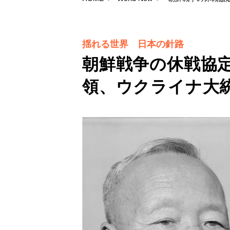
揺れる世界 日本の針路
朝鮮戦争の休戦協
領、ウクライナ大