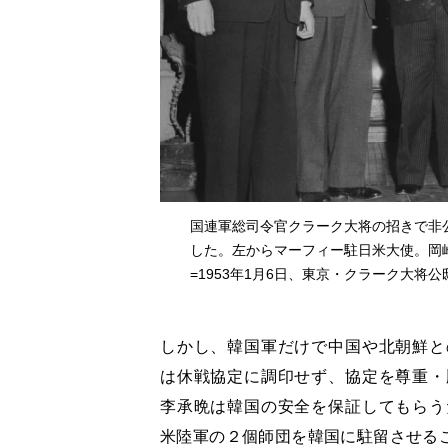
国連軍総司令官クラーク大将の招きで非
した。左からマーフィー駐日米大使。岡
=1953年1月6日、東京・クラーク大将
しかし、韓国軍だけで中国や北朝鮮と
は休戦協定に調印せず、協定を尊重・
李承晩は韓国の安全を保証してもらう
米陸軍の２個師団を韓国に駐留させる