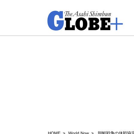
HOME
World Now
朝鮮戦争の休戦協