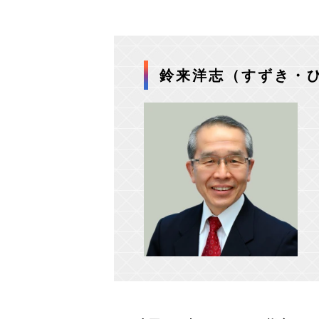
鈴来洋志（すずき・