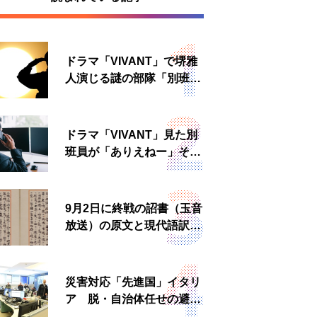
ドラマ「VIVANT」で堺雅
人演じる謎の部隊「別班」
は実在する？内情知る人物
に聞いた
ドラマ「VIVANT」見た別
班員が「ありえねー」その
理由とは 非公然組織ゆえ
の悲哀
9月2日に終戦の詔書（玉音
放送）の原文と現代語訳を
読む もう一つの「終戦の
日」
災害対応「先進国」イタリ
ア 脱・自治体任せの避難
所運営、被災者への温かい