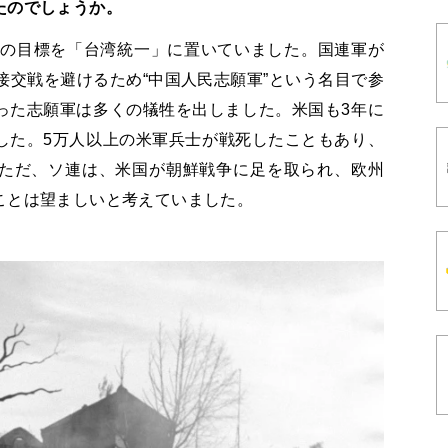
たのでしょうか。
次の目標を「台湾統一」に置いていました。国連軍が
接
交戦
を避けるため
“
中国人民志願軍
”
という名目で参
った志願軍は多くの犠牲を出しました。米国も
3
年に
した。5万人以上の米軍兵士が戦死したこともあり、
ただ、ソ連は、米国が朝鮮戦争に足を取られ、欧州
ことは望ましいと考えていました。