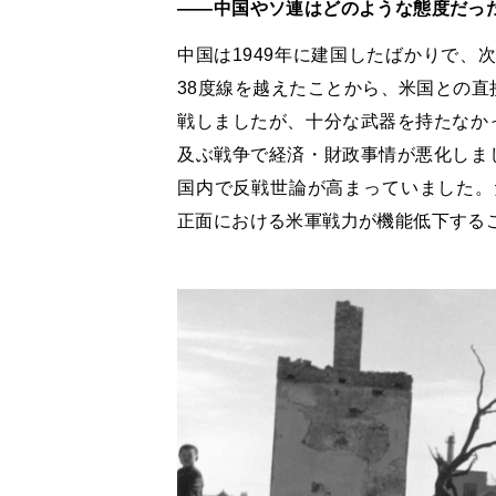
――中国やソ連はどのような態度だっ
中国は
1949
年に建国したばかりで、
38
度線を越えたことから、米国との
直
戦しましたが、十分な武器を持たなか
及ぶ戦争で経済・財政事情が悪化しま
国内で反戦世論が高まっていました。
正面における米軍戦力が機能低下する