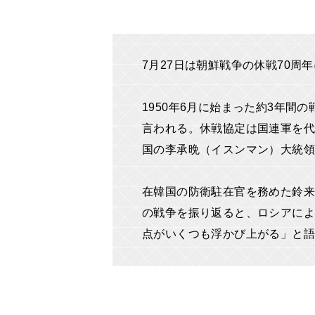
7月27日は朝鮮戦争の休戦70周
1950年6月に始まった約3年間
言われる。休戦協定は国連軍を代
国の李承晩（イスンマン）大統領
在韓国の防衛駐在官を務めた鈴来
の戦争を振り返ると、ロシアによ
点がいくつも浮かび上がる」と