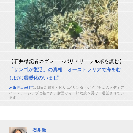
【石井徹記者の
グレートバリアリーフ
ルポを読む】
「サンゴが復活」の真相 オーストラリアで海をむ
しばむ温暖化のいま
with Planet
は
朝日新聞社とビル&メリンダ・ゲイツ財団のメディア
パートナーシップに基づき、財団から一部助成を受け、運営されてい
ます。
石井徹