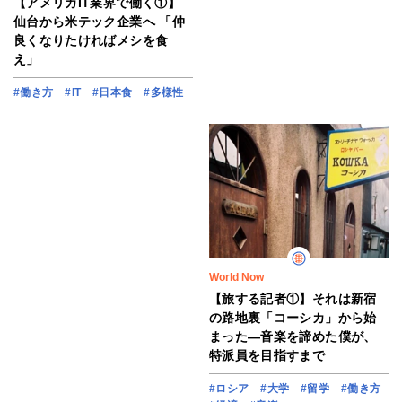
【アメリカIT業界で働く①】
仙台から米テック企業へ 「仲
良くなりたければメシを食
え」
#働き方
#IT
#日本食
#多様性
World Now
【旅する記者①】それは新宿
の路地裏「コーシカ」から始
まった―音楽を諦めた僕が、
特派員を目指すまで
#ロシア
#大学
#留学
#働き方