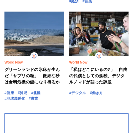
#経済
#音楽
World Now
World Now
グリーンランドの氷床が生ん
「私はどこにいるの?」 自由
だ「サプリの粒」 微細な砂
の代償としての孤独、デジタ
は食料危機の鍵になり得るか
ルノマドが語った課題
#健康
#貿易
#北極
#デジタル
#働き方
#地球温暖化
#農業