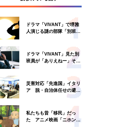
ドラマ「VIVANT」で堺雅
人演じる謎の部隊「別班」
は実在する？内情知る人物
に聞いた
ドラマ「VIVANT」見た別
班員が「ありえねー」その
理由とは 非公然組織ゆえ
の悲哀
災害対応「先進国」イタリ
ア 脱・自治体任せの避難
所運営、被災者への温かい
食事も
私たちも昔「移民」だっ
た アニメ映画「ニホンジ
ン」上映へ