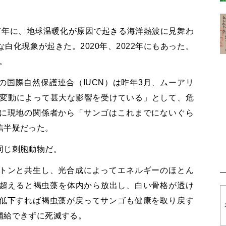
017年に、地球温暖化が原因で起きる海洋熱波に見舞わ
白化現象が起きた。2020年、2022年にもあった。
た。
国際自然保護連合（IUCN）は昨年3月、ムーアリ
候変動によって甚大な影響を受けている」として、危
に現地の関係者から「サンゴはこれまでにないぐら
信半疑だった。
同じ刺胞動物だ。
トンと共生し、光合成によってエネルギーのほとん
を超えると褐虫藻を体内から放出し、白い骨格が透け
低下すれば褐虫藻が戻ってサンゴも健康を取り戻す
補給できずに死滅する。