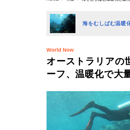
海をむしばむ温暖
World Now
オーストラリアの
ーフ、温暖化で大