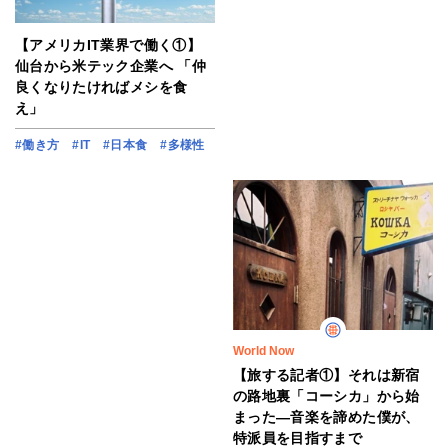
【アメリカIT業界で働く①】
仙台から米テック企業へ 「仲
良くなりたければメシを食
え」
#働き方
#IT
#日本食
#多様性
World Now
【旅する記者①】それは新宿
の路地裏「コーシカ」から始
まった―音楽を諦めた僕が、
特派員を目指すまで