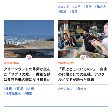
#ロシア
#大学
#留学
#働き方
#経済
#音楽
World Now
World Now
グリーンランドの氷床が生ん
「私はどこにいるの?」 自由
だ「サプリの粒」 微細な砂
の代償としての孤独、デジタ
は食料危機の鍵になり得るか
ルノマドが語った課題
#健康
#貿易
#北極
#デジタル
#働き方
#地球温暖化
#農業