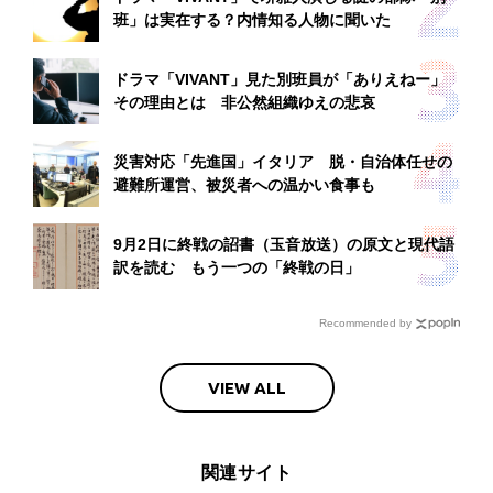
班」は実在する？内情知る人物に聞いた
ドラマ「VIVANT」見た別班員が「ありえねー」
その理由とは 非公然組織ゆえの悲哀
災害対応「先進国」イタリア 脱・自治体任せの
避難所運営、被災者への温かい食事も
9月2日に終戦の詔書（玉音放送）の原文と現代語
訳を読む もう一つの「終戦の日」
Recommended by
VIEW ALL
関連サイト