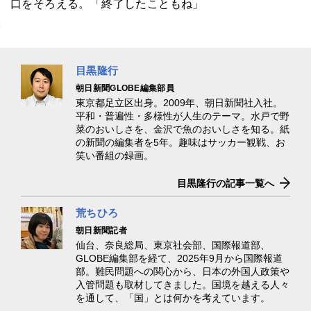
口をそろえる。「終了したこともね」
目黒隆行
朝日新聞GLOBE編集部員
東京都足立区出身。2009年、朝日新聞社入社。
平和・普遍性・多様性が人生のテーマ。水戸で野
菜のおいしさを、金沢で魚のおいしさを知る。紙
の新聞の編集者を5年。趣味はサッカー観戦、お
笑い番組の録画。
目黒隆行の記事一覧へ
荒ちひろ
朝日新聞記者
仙台、奈良総局、東京社会部、国際報道部、
GLOBE編集部を経て、2025年9月から国際報道
部。難民問題への関心から、日本の外国人政策や
入管問題も取材してきました。国境を越える人々
を通して、「国」とは何かを考えています。