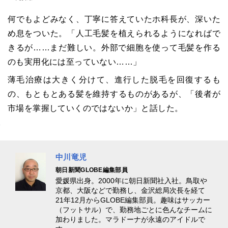
何でもよどみなく、丁寧に答えていたホ科長が、深いた
め息をついた。「人工毛髪を植えられるようになればで
きるが……まだ難しい。外部で細胞を使って毛髪を作る
のも実用化には至っていない……」
薄毛治療は大きく分けて、進行した脱毛を回復するも
の、もともとある髪を維持するものがあるが、「後者が
市場を掌握していくのではないか」と話した。
中川竜児
朝日新聞GLOBE編集部員
愛媛県出身。2000年に朝日新聞社入社。鳥取や
京都、大阪などで勤務し、金沢総局次長を経て
21年12月からGLOBE編集部員。趣味はサッカー
（フットサル）で、勤務地ごとに色んなチームに
加わりました。マラドーナが永遠のアイドルで