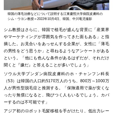
韓国の薄毛治療などについて説明する江東慶熙大学病院皮膚科の
シム・ウヨン教授＝2022年10月4日、韓国、中川竜児撮影
シム教授はさらに、韓国で植毛が盛んな背景に「産業界
やマーケティングが雰囲気を作ってきた面もある」と指
摘した。お見合いをあっせんする企業が、女性に「薄毛
の男性をどう思うか」と尋ねるようなアンケートがある
という。「他にも色んな条件があるはずだが、それだけ
聞くと『嫌だ』と答えることが多いでしょう」
ソウル大学プンダン病院皮膚科のホ・チャンフン科長
（53）は韓国の人口約5170万人のうち、800万～1000万
人が男性型脱毛症と推測する。「保険適用で薬が安くな
ったり無償になると、飛びつく人もいるでしょう。カバ
ーするのは不可能です」
アジア初のロボット毛髪移植を手がけたり、低出力レー