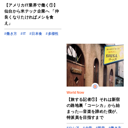
【アメリカIT業界で働く①】
仙台から米テック企業へ 「仲
良くなりたければメシを食
え」
#働き方
#IT
#日本食
#多様性
World Now
【旅する記者①】それは新宿
の路地裏「コーシカ」から始
まった―音楽を諦めた僕が、
特派員を目指すまで