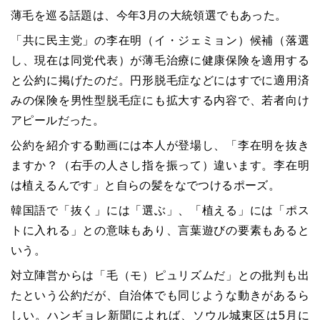
薄毛を巡る話題は、今年3月の大統領選でもあった。
「共に民主党」の李在明（イ・ジェミョン）候補（落選
し、現在は同党代表）が薄毛治療に健康保険を適用する
と公約に掲げたのだ。円形脱毛症などにはすでに適用済
みの保険を男性型脱毛症にも拡大する内容で、若者向け
アピールだった。
公約を紹介する動画には本人が登場し、「李在明を抜き
ますか？（右手の人さし指を振って）違います。李在明
は植えるんです」と自らの髪をなでつけるポーズ。
韓国語で「抜く」には「選ぶ」、「植える」には「ポス
トに入れる」との意味もあり、言葉遊びの要素もあると
いう。
対立陣営からは「毛（モ）ピュリズムだ」との批判も出
たという公約だが、自治体でも同じような動きがあるら
しい。ハンギョレ新聞によれば、ソウル城東区は5月に