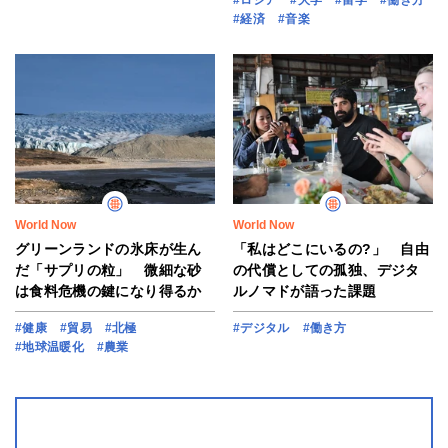
#ロシア
#大学
#留学
#働き方
#経済
#音楽
World Now
World Now
グリーンランドの氷床が生ん
「私はどこにいるの?」 自由
だ「サプリの粒」 微細な砂
の代償としての孤独、デジタ
は食料危機の鍵になり得るか
ルノマドが語った課題
#健康
#貿易
#北極
#デジタル
#働き方
#地球温暖化
#農業