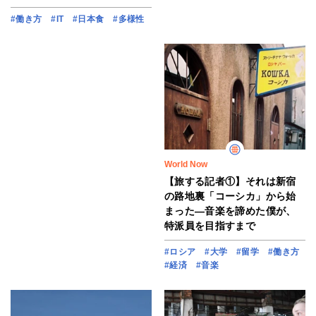
#働き方
#IT
#日本食
#多様性
World Now
【旅する記者①】それは新宿
の路地裏「コーシカ」から始
まった―音楽を諦めた僕が、
特派員を目指すまで
#ロシア
#大学
#留学
#働き方
#経済
#音楽