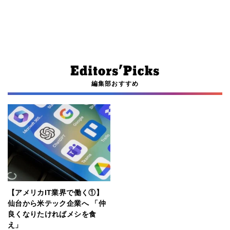
編集部おすすめ
【アメリカIT業界で働く①】
仙台から米テック企業へ 「仲
良くなりたければメシを食
え」