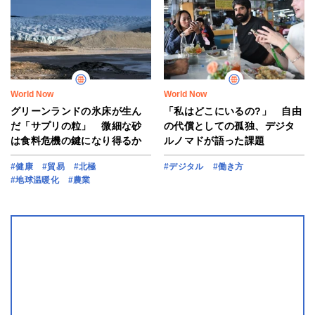
World Now
World Now
グリーンランドの氷床が生ん
「私はどこにいるの?」 自由
だ「サプリの粒」 微細な砂
の代償としての孤独、デジタ
は食料危機の鍵になり得るか
ルノマドが語った課題
#健康
#貿易
#北極
#デジタル
#働き方
#地球温暖化
#農業