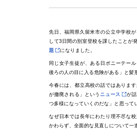
先日、福岡県久留米市の公立中学校が
して
3
日間の別室登校を課したことが
題
になりました。
同じ女子生徒が、ある日ポニーテール
後ろの人の目に入る危険がある」と髪
今春には、都立高校の話ではあります
が撤廃される」という
ニュース
が話
つ多様になっていくのだな」と思って
なぜ日本では長年にわたり理不尽な校
かわらず、全面的な見直しについて一