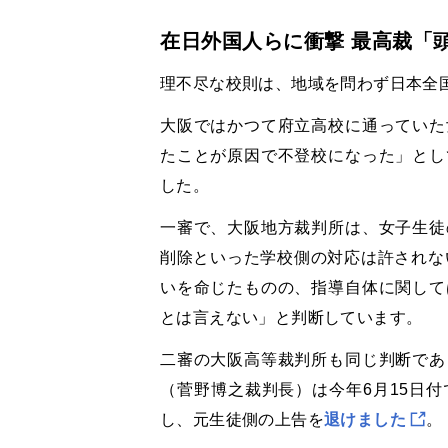
在日外国人らに衝撃 最高裁「
理不尽な校則は、地域を問わず日本全
大阪ではかつて府立高校に通っていた
たことが原因で不登校になった」とし
した。
一審で、大阪地方裁判所は、女子生徒
削除といった学校側の対応は許されな
いを命じたものの、指導自体に関して
とは言えない」と判断しています。
二審の大阪高等裁判所も同じ判断であ
（菅野博之裁判長）は今年
6
月
15
日付
し、元生徒側の上告を
退けました
。