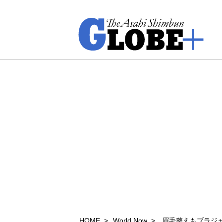
HOME
World Now
眉毛整えもブラジ