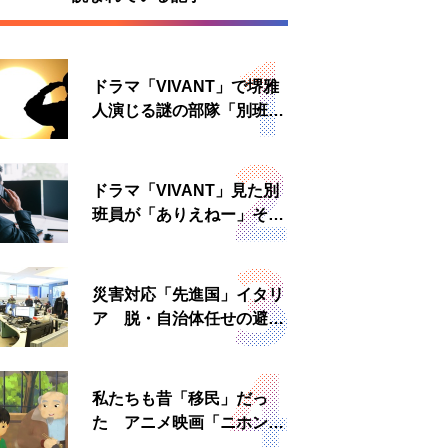
ドラマ「VIVANT」で堺雅
人演じる謎の部隊「別班」
は実在する？内情知る人物
に聞いた
ドラマ「VIVANT」見た別
班員が「ありえねー」その
理由とは 非公然組織ゆえ
の悲哀
災害対応「先進国」イタリ
ア 脱・自治体任せの避難
所運営、被災者への温かい
食事も
私たちも昔「移民」だっ
た アニメ映画「ニホンジ
ン」上映へ