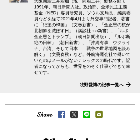
大阪商船三井船舶（現・商船三井）勤務を経て
1991年、朝日新聞入社。政治部、全米民主主義
基金（NED）客員研究員、ソウル支局長、編集委
員などを経て2021年4月より外交専門記者。著書
に「絶望の韓国」（文春新書）、「金正恩の核が
北朝鮮を滅ぼす日」（講談社＋α新書）、「ルポ
金正恩とトランプ」（朝日新聞出版）、「ルポ断
絶の日韓」（朝日新書）、「沖縄有事 ウクライ
ナ、台湾、そして日本――戦争の世界地図を読み
解く」（文藝春秋）など。外航海運会社で働いて
いたのはメールがないテレックスの時代です。記
者になってからも、世界をのぞく仕事ができて幸
せです。
牧野愛博の記事一覧へ