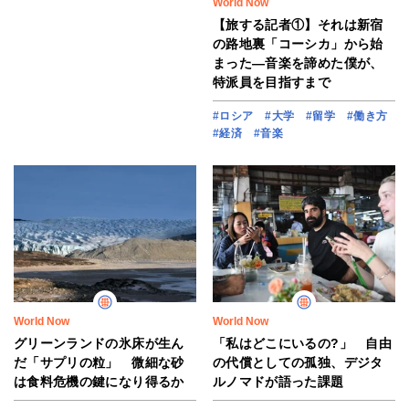
World Now
【旅する記者①】それは新宿
の路地裏「コーシカ」から始
まった―音楽を諦めた僕が、
特派員を目指すまで
#ロシア
#大学
#留学
#働き方
#経済
#音楽
World Now
World Now
グリーンランドの氷床が生ん
「私はどこにいるの?」 自由
だ「サプリの粒」 微細な砂
の代償としての孤独、デジタ
は食料危機の鍵になり得るか
ルノマドが語った課題