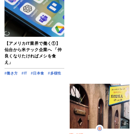
【アメリカIT業界で働く①】
仙台から米テック企業へ 「仲
良くなりたければメシを食
え」
#働き方
#IT
#日本食
#多様性