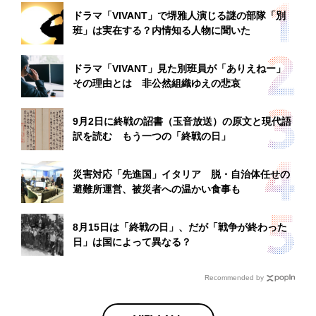
ドラマ「VIVANT」で堺雅人演じる謎の部隊「別
班」は実在する？内情知る人物に聞いた
ドラマ「VIVANT」見た別班員が「ありえねー」
その理由とは 非公然組織ゆえの悲哀
9月2日に終戦の詔書（玉音放送）の原文と現代語
訳を読む もう一つの「終戦の日」
災害対応「先進国」イタリア 脱・自治体任せの
避難所運営、被災者への温かい食事も
8月15日は「終戦の日」、だが「戦争が終わった
日」は国によって異なる？
Recommended by