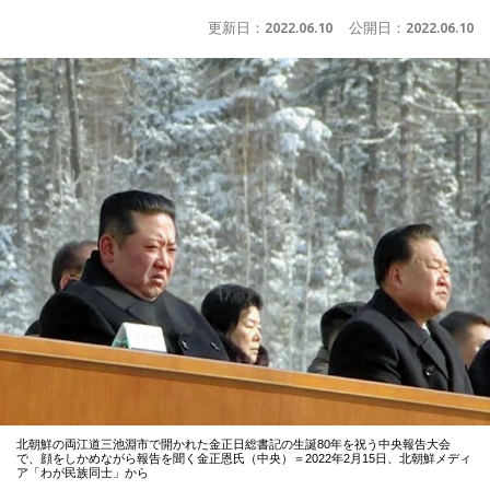
更新日：
2022.06.10
公開日：
2022.06.10
北朝鮮の両江道三池淵市で開かれた金正日総書記の生誕80年を祝う中央報告大会
で、顔をしかめながら報告を聞く金正恩氏（中央）＝2022年2月15日、北朝鮮メディ
ア「わが民族同士」から