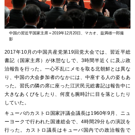
中国の習近平国家主席＝2019年12月20日、マカオ、益満雄一郎撮
影
2017年10月の中国共産党第19回党大会では、習近平総
書記（国家主席）が休憩なしで、3時間半近くに及ぶ政
治報告を行った。一心不乱にメモを取る北朝鮮とは異な
り、中国の大会参加者のなかには、中座する人の姿もあ
った。習氏の隣の席に座った江沢民元総書記は報告中に
大きなあくびをしたり、何度も腕時計に目を落としたり
していた。
キューバのカストロ国家評議会議長は1960年9月、ニュ
ーヨークで行われた国連総会で、4時間29分もの演説を
行った。カストロ議長はキューバ国内での政治報告で