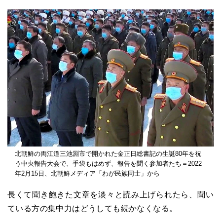
北朝鮮の両江道三池淵市で開かれた金正日総書記の生誕80年を祝
う中央報告大会で、手袋もはめず、報告を聞く参加者たち＝2022
年2月15日、北朝鮮メディア「わが民族同士」から
長くて聞き飽きた文章を淡々と読み上げられたら、聞い
ている方の集中力はどうしても続かなくなる。