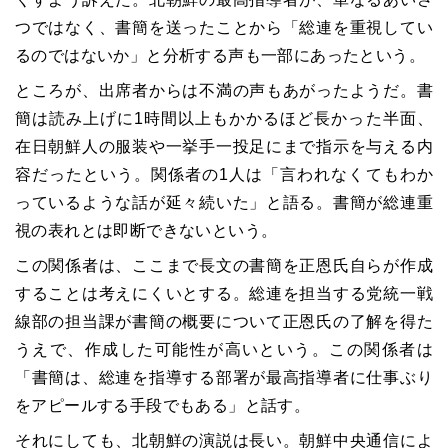
つではなく、書簡を送ったことから「総連を重視してい
るのではないか」と分析する声も一部にあったという。
ところが、出席者からは不満の声もあがったようだ。書
簡は読み上げに1時間以上もかかるほど長かった半面、
在日朝鮮人の服装や一挙手一投足にまで指示を与える内
容だったという。関係者の1人は「言われなくてもわか
っているような話が延々続いた」と語る。書簡が総連重
視の表れとは即断できないという。
この関係者は、ここまで長文の書簡を正恩氏自らが作成
することは考えにくいとする。総連を担当する党統一戦
線部の担当課が書簡の概要について正恩氏の了解を得た
うえで、作成した可能性が高いという。この関係者は
「書簡は、総連を指導する部署が最高指導者に仕事ぶり
をアピールする手段でもある」と話す。
それにしても、北朝鮮の演説は長い。朝鮮中央通信によ