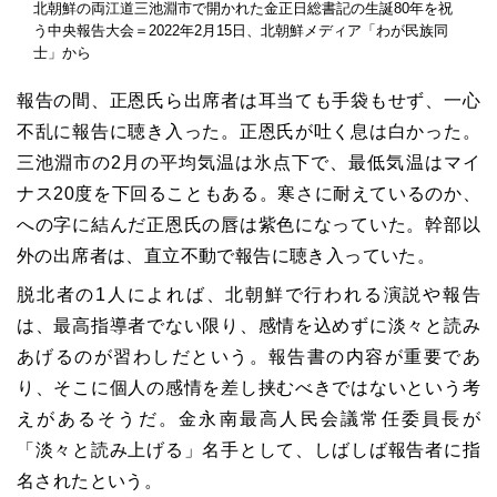
北朝鮮の両江道三池淵市で開かれた金正日総書記の生誕80年を祝
う中央報告大会＝2022年2月15日、北朝鮮メディア「わが民族同
士」から
報告の間、正恩氏ら出席者は耳当ても手袋もせず、一心
不乱に報告に聴き入った。正恩氏が吐く息は白かった。
三池淵市の2月の平均気温は氷点下で、最低気温はマイ
ナス20度を下回ることもある。寒さに耐えているのか、
への字に結んだ正恩氏の唇は紫色になっていた。幹部以
外の出席者は、直立不動で報告に聴き入っていた。
脱北者の1人によれば、北朝鮮で行われる演説や報告
は、最高指導者でない限り、感情を込めずに淡々と読み
あげるのが習わしだという。報告書の内容が重要であ
り、そこに個人の感情を差し挟むべきではないという考
えがあるそうだ。金永南最高人民会議常任委員長が
「淡々と読み上げる」名手として、しばしば報告者に指
名されたという。