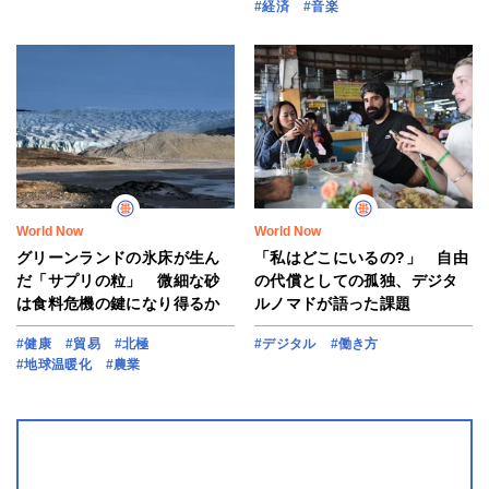
#経済
#音楽
World Now
World Now
グリーンランドの氷床が生ん
「私はどこにいるの?」 自由
だ「サプリの粒」 微細な砂
の代償としての孤独、デジタ
は食料危機の鍵になり得るか
ルノマドが語った課題
#健康
#貿易
#北極
#デジタル
#働き方
#地球温暖化
#農業