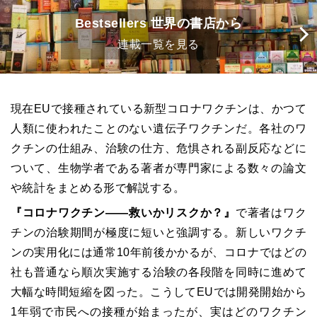
Bestsellers 世界の書店から
連載一覧を見る
現在EUで接種されている新型コロナワクチンは、かつて
人類に使われたことのない遺伝子ワクチンだ。各社のワ
クチンの仕組み、治験の仕方、危惧される副反応などに
ついて、生物学者である著者が専門家による数々の論文
や統計をまとめる形で解説する。
『コロナワクチン――救いかリスクか？』
で著者はワク
チンの治験期間が極度に短いと強調する。新しいワクチ
ンの実用化には通常10年前後かかるが、コロナではどの
社も普通なら順次実施する治験の各段階を同時に進めて
大幅な時間短縮を図った。こうしてEUでは開発開始から
1年弱で市民への接種が始まったが、実はどのワクチン