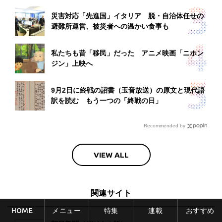
災害対応「先進国」イタリア 脱・自治体任せの
避難所運営、被災者への温かい食事も
私たちも昔「移民」だった アニメ映画「ニホン
ジン」上映へ
9月2日に終戦の詔書（玉音放送）の原文と現代語
訳を読む もう一つの「終戦の日」
Recommended by
VIEW ALL
関連サイト
HOME
メニュー
特集
連載
おすすめ