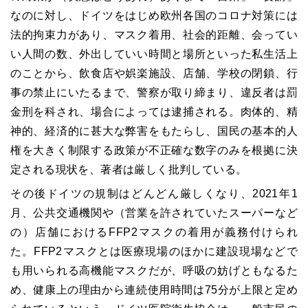
なのに対し、ドイツをはじめ欧州各国のコロナ対策には
法的拘束力があり、マスク着用、社会的距離、会ってい
い人間の数、外出していい時間と場所といった私生活上
のことから、飲食店や娯楽施設、店舗、学校の閉鎖、行
事の禁止にいたるまで、警察が取り締まり、違反者は罰
金刑を科され、場合によっては逮捕される。肉体的、精
神的、経済的に甚大な弊害をもたらし、国民の基本的人
権を大きく制限する政策が不正確な数字のみを根拠に決
定される現状を、著者は厳しく批判している。
その後ドイツの規制はどんどん厳しくなり、2021年1
月、公共交通機関や（営業を許されていたスーパーなど
の）店舗におけるFFP2マスクの着用が義務付けられ
た。FFP2マスクとは医療現場のほかに建設現場などで
も用いられる高機能マスクだが、呼吸の妨げともなるた
め、健康上の理由から連続使用時間は75分が上限と定め