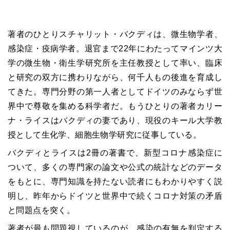
著者のひとりスチャリット・バクディは、微生物学者、
感染症・疫病学者。退官まで22年にわたってマインツ大
学の微生物・衛生学研究所を主任教授として率い、臨床
と研究の双方に携わりながら、何千人もの後進を育成し
てきた。専門分野の第一人者としてドイツのみならず世
界中で尊敬を集める科学者だ。もうひとりの著者カリー
ナ・ライスはバクディの妻であり、現役のキール大学教
授として生化学、細胞生物学研究に従事している。
バクディとライスは2冊の著書で、新型コロナ感染症に
ついて、多くの専門家の論文や公式の統計などのデータ
をもとに、専門知識を持たない読者にもわかりやすく説
明し、昨年からドイツと世界中で続くコロナ対策の矛盾
と問題点を突く。
著者が最も問題視しているのが、感染の有無を判定する