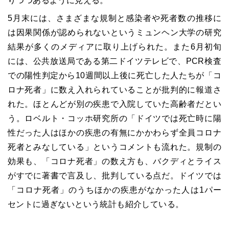
りつつあるように見える。
5月末には、さまざまな規制と感染者や死者数の推移に
は因果関係が認められないというミュンヘン大学の研究
結果が多くのメディアに取り上げられた。また6月初旬
には、公共放送局である第二ドイツテレビで、PCR検査
での陽性判定から10週間以上後に死亡した人たちが「コ
ロナ死者」に数え入れられていることが批判的に報道さ
れた。ほとんどが別の疾患で入院していた高齢者だとい
う。ロベルト・コッホ研究所の「ドイツでは死亡時に陽
性だった人はほかの疾患の有無にかかわらず全員コロナ
死者とみなしている」というコメントも流れた。規制の
効果も、「コロナ死者」の数え方も、バクディとライス
がすでに著書で言及し、批判している点だ。ドイツでは
「コロナ死者」のうちほかの疾患がなかった人は1パー
セントに過ぎないという統計も紹介している。