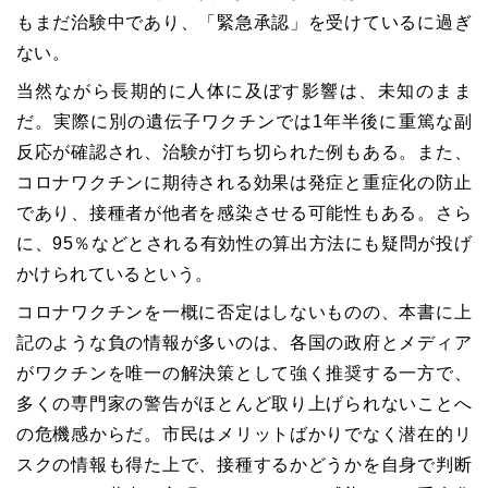
もまだ治験中であり、「緊急承認」を受けているに過ぎ
ない。
当然ながら長期的に人体に及ぼす影響は、未知のまま
だ。実際に別の遺伝子ワクチンでは1年半後に重篤な副
反応が確認され、治験が打ち切られた例もある。また、
コロナワクチンに期待される効果は発症と重症化の防止
であり、接種者が他者を感染させる可能性もある。さら
に、95％などとされる有効性の算出方法にも疑問が投げ
かけられているという。
コロナワクチンを一概に否定はしないものの、本書に上
記のような負の情報が多いのは、各国の政府とメディア
がワクチンを唯一の解決策として強く推奨する一方で、
多くの専門家の警告がほとんど取り上げられないことへ
の危機感からだ。市民はメリットばかりでなく潜在的リ
スクの情報も得た上で、接種するかどうかを自身で判断