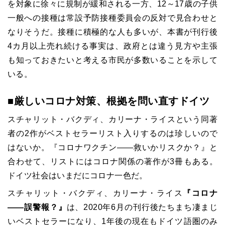
を対象に徐々に規制が緩和される一方、12～17歳の子供
一般への接種は常設予防接種委員会の反対で見合わせと
なりそうだ。接種に積極的な人も多いが、本書が刊行後
4カ月以上売れ続ける事実は、政府とは違う見方や主張
も知っておきたいと考える市民が多数いることを示して
いる。
■厳しいコロナ対策、根拠を問い直すドイツ
スチャリット・バクディ、カリーナ・ライスという
同著
者の2作がベストセラーリスト入りするのは珍しいので
はないか。『コロナワクチン――救いかリスクか？』と
合わせて、リストにはコロナ関係の著作が3冊もある。
ドイツ社会はいまだにコロナ一色だ。
スチャリット・バクディ、カリーナ・ライス
『コロナ
――誤警報？』
は、2020年6月の刊行後たちまち凄まじ
いベストセラーになり、1年後の現在もドイツ語圏のみ