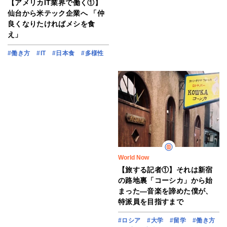
【アメリカIT業界で働く①】
仙台から米テック企業へ 「仲
良くなりたければメシを食
え」
#働き方
#IT
#日本食
#多様性
World Now
【旅する記者①】それは新宿
の路地裏「コーシカ」から始
まった―音楽を諦めた僕が、
特派員を目指すまで
#ロシア
#大学
#留学
#働き方