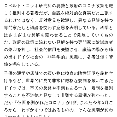
ロベルト・コッホ研究所の姿勢と政府のコロナ政策を厳
しく批判する著者だが、自説を絶対的な真実だと主張す
るわけではなく、反対意見を歓迎し、異なる見解を持つ
専門家たちと議論を交わす意思を表明している。科学と
はさまざまな見解を闘わせることで発展していくもの
だ。政府の政策に沿わない見解を持つ専門家に陰謀論者
の烙印を押し、社会的信用を失墜させ、議論の場から締
め出すドイツ社会の「非科学的」風潮に、著者は強く警
鐘を鳴らしている。
子供の通学や店舗での買い物に検査の陰性証明を義務付
けるなど、世界的に見て非常に厳格な規制を敷いてきた
ドイツでは、市民の反発や不満もある一方、規制を批判
することを不道徳と見なして非難する風潮が強かった。
だが『仮面を剥がれたコロナ』が刊行された今年5月ご
ろから、わずかずつではあるものの、そんな風潮が変わ