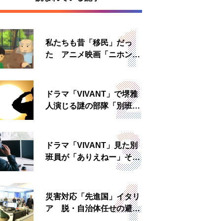
私たちも昔「移民」だっ
た アニメ映画「ニホンジ
ン」上映へ
ドラマ「VIVANT」で堺雅
人演じる謎の部隊「別班」
は実在する？内情知る人物
に聞いた
ドラマ「VIVANT」見た別
班員が「ありえねー」その
理由とは 非公然組織ゆえ
の悲哀
災害対応「先進国」イタリ
ア 脱・自治体任せの避難
所運営、被災者への温かい