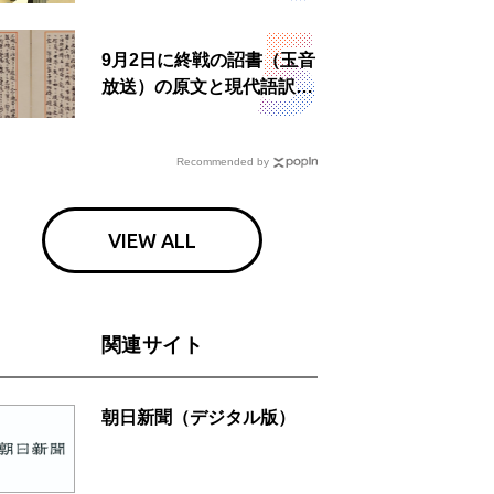
食事も
9月2日に終戦の詔書（玉音
放送）の原文と現代語訳を
読む もう一つの「終戦の
日」
Recommended by
VIEW ALL
関連サイト
朝日新聞（デジタル版）