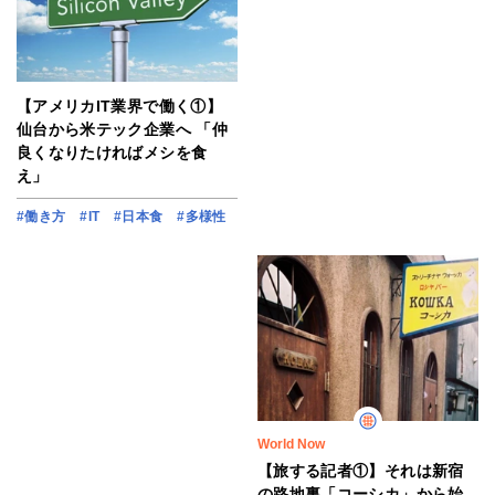
【アメリカIT業界で働く①】
仙台から米テック企業へ 「仲
良くなりたければメシを食
え」
#働き方
#IT
#日本食
#多様性
World Now
【旅する記者①】それは新宿
の路地裏「コーシカ」から始