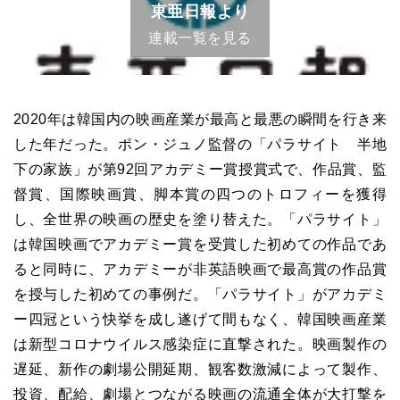
東亜日報より
連載一覧を見る
2020年は韓国内の映画産業が最高と最悪の瞬間を行き来
した年だった。ポン・ジュノ監督の「パラサイト 半地
下の家族」が第92回アカデミー賞授賞式で、作品賞、監
督賞、国際映画賞、脚本賞の四つのトロフィーを獲得
し、全世界の映画の歴史を塗り替えた。「パラサイト」
は韓国映画でアカデミー賞を受賞した初めての作品であ
ると同時に、アカデミーが非英語映画で最高賞の作品賞
を授与した初めての事例だ。「パラサイト」がアカデミ
ー四冠という快挙を成し遂げて間もなく、韓国映画産業
は新型コロナウイルス感染症に直撃された。映画製作の
遅延、新作の劇場公開延期、観客数激減によって製作、
投資、配給、劇場とつながる映画の流通全体が大打撃を