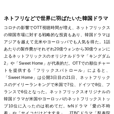
ネトフリなどで世界に羽ばたいた韓国ドラマ
コロナの影響で
OTT
視聴時間が増え、ネットフリックス
の韓国市場に対する戦略的な投資もあり、韓国ドラマは
アジアを越えて北米やヨーロッパでも人気を得た。1話
あたりの製作費がそれぞれ20億ウォンから30億ウォンに
上るネットフリックスのオリジナルドラマ「キングダム
2」や「
Sweet Home
」が代表的だ。
OTT
での順位チャー
トを提供する「フリックスパトロール」によると、
「
Sweet Home
」は公開3日目の21日、ネットフリック
スのデイリーランキングで米国で7位、ドイツで8位、フ
ランスで6位となった。ネットフリックスオリジナルの
韓国ドラマが米国やヨーロッパのネットフリックストッ
プ10位に入ったのは初めてだ。
tvN
ドラマ「愛の不時
着」や「サイコだけど大丈夫」、
JTBC
ドラマ「梨泰院