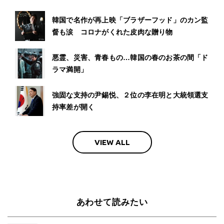
韓国で名作が再上映「ブラザーフッド」のカン監
督も涙 コロナがくれた皮肉な贈り物
悪霊、災害、青春もの…韓国の春のお茶の間「ド
ラマ満開」
強固な支持の尹錫悦、２位の李在明と大統領選支
持率差が開く
VIEW ALL
あわせて読みたい