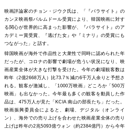
映画評論家のチョン・ジウク氏は、「『パラサイト』の
カンヌ映画祭パルムドール受賞により、韓国映画に対す
る関心が世界的に高まった影響が、『パラサイト』のア
カデミー賞受賞、『逃げた女』や『ミナリ』の受賞にも
つながった」と話す。
韓国映画が海外で作品性と大衆性で同時に認められた年
だったが、コロナの影響で劇場が危うい状況になり、映
画産業全体が大きな打撃を受けた。今年の劇場観客数は
昨年（2億2668万人）比73.7％減の6千万人余りと予想さ
れる。観客が激減し、「1000万映画」どころか「500万
映画」も出なかった。今年最も多くの観客を動員した作
品は、475万人が見た「
KCIA
南山の部長たち」だった。
映画振興委員会によると、劇場、デジタル（オンライ
ン）、海外での売り上げを合わせた映画産業全体の売り
上げは昨年の2兆5093億ウォン（約2384億円）から今年