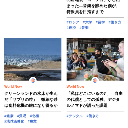
まった―音楽を諦めた僕が、
特派員を目指すまで
#ロシア
#大学
#留学
#働き方
#経済
#音楽
World Now
World Now
グリーンランドの氷床が生ん
「私はどこにいるの?」 自由
だ「サプリの粒」 微細な砂
の代償としての孤独、デジタ
は食料危機の鍵になり得るか
ルノマドが語った課題
#健康
#貿易
#北極
#デジタル
#働き方
#地球温暖化
#農業