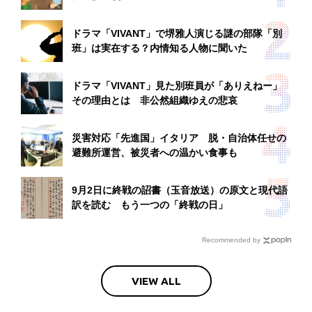
ドラマ「VIVANT」で堺雅人演じる謎の部隊「別
班」は実在する？内情知る人物に聞いた
ドラマ「VIVANT」見た別班員が「ありえねー」
その理由とは 非公然組織ゆえの悲哀
災害対応「先進国」イタリア 脱・自治体任せの
避難所運営、被災者への温かい食事も
9月2日に終戦の詔書（玉音放送）の原文と現代語
訳を読む もう一つの「終戦の日」
Recommended by
VIEW ALL