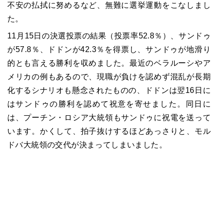
不安の払拭に努めるなど、無難に選挙運動をこなしまし
た。
11
月
15
日の決選投票の結果（投票率
52.8
％）、サンドゥ
が
57.8
％、ドドンが
42.3
％を得票し、サンドゥが地滑り
的とも言える勝利を収めました。最近のベラルーシやア
メリカの例もあるので、現職が負けを認めず混乱が長期
化するシナリオも懸念されたものの、ドドンは翌
16
日に
はサンドゥの勝利を認めて祝意を寄せました。同日に
は、プーチン・ロシア大統領もサンドゥに祝電を送って
います。かくして、拍子抜けするほどあっさりと、モル
ドバ大統領の交代が決まってしまいました。