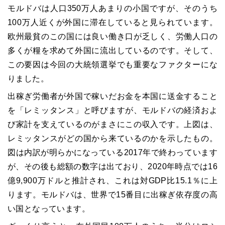
モルドバは人口
350
万人あまりの小国ですが、そのうち
100
万人近くが外国に滞在していると見られています。
欧州最貧のこの国には良い働き口が乏しく、労働人口の
多くが糧を求めて外国に流出しているのです。そして、
この要因は今回の大統領選挙でも重要なファクターにな
りました。
出稼ぎ労働者が外国で稼いだお金を本国に送金すること
を「レミッタンス」と呼びますが、モルドバの経済およ
び家計を支えているのがまさにこの収入です。上図は、
レミッタンスがどの国から来ているのかを示したもの。
図は内訳が明らかになっている
2017
年で終わっています
が、その後も総額の数字は出ており、
2020
年時点では
16
億
9,900
万ドルと推計され、これは対
GDP
比
15.1
％に上
ります。モルドバは、世界で
15
番目に出稼ぎ依存度の高
い国となっています。