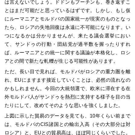
は言えないでしょう。ドドンもプーチンも、巻き返すこ
とはまだ可能だと思っているはずです。しかし、もし仮
にルーマニアとモルドバの国家統一が現実のものとなっ
たら、ロシアの失地回復は永遠に不可能になります。い
つになるかは分かりませんが、来たる議会選挙におい
て、サンドゥの行動・団結党が過半数を握ったりすれ
ば、ルーマニアとの統一に関する議論が本格化し、ロシ
アとの間で新たな軋轢が生じる可能性があります。
ただ、長い目で見れば、モルドバがロシアの重力圏を離
れ、
EU
にますます接近していくことは、必然の流れなの
かもしれません。今回の大統領選で、欧米に滞在する在
外モルドバ人がサンドゥを熱烈に支持する様子を目の当
たりにして、改めてそのような思いを強くしました。
上図に示した貿易のデータを見ても、
10
年くらい前まで
は、モルドバの
CIS
諸国との輸出入高（その大部分は対
ロシア）と、
EU
との貿易高は、ほぼ同じくらいでした。