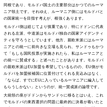
同根であり、モルドバ国土の主要部分はかつてのルーマ
ニア領土です。それゆえ、ルーマニア側にはモルドバと
の国家統一を目指す考えが、根強くあります。
モルドバ側は総じてより慎重であり、特にドドンに代表
される左派、中道派はモルドバ独自の国家アイデンティ
ティを守ろうとしています。他方、親欧米派にはルーマ
ニアとの統一に前向きな立場も見られ、サンドゥもかつ
て「もしも国民投票が実施されたら、私はルーマニアと
の統一に賛成する」と述べたことがあります。モルドバ
の親欧米派は
EU
加盟を希望しているものの、
EU
側がモ
ルドバを加盟候補国に位置付けてくれる見込みはなく、
「ならば、すでに
EU
に入っているルーマニアに編入して
もらうしかない」というのが、統一賛成派の論理です。
大統領の座がドドンからサンドゥに移るとはいえ、これ
でモルドバの東西選択の問題に最終的に決着が着いたと