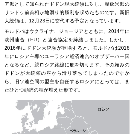
ア派として知られたドドン現大統領に対し、親欧米派の
サンドゥ前首相が地滑り的勝利を収めたものです。新旧
大統領は、
12
月
23
日に交代する予定となっています。
モルドバはウクライナ、ジョージアとともに、
2014
年に
欧州連合（
EU
）と連合協定を締結しました。しかし、
2016
年にドドン大統領が登場すると、モルドバは2018
年にロシア主導のユーラシア経済連合のオブザーバー国
となるなど、親ロシア路線に舵を切ります。その頼みの
ドドンが大統領の座から滑り落ちてしまったのですか
ら、旧ソ連空間の盟主を自任するロシアにとっては、ま
たひとつ頭痛の種が増えた形です。