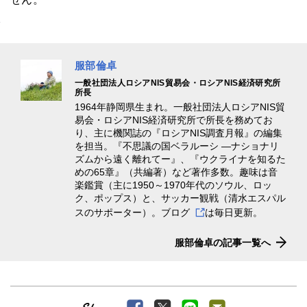
服部倫卓
一般社団法人ロシアNIS貿易会・ロシアNIS経済研究所
所長
1964年静岡県生まれ。一般社団法人ロシアNIS貿
易会・ロシアNIS経済研究所で所長を務めてお
り、主に機関誌の『ロシアNIS調査月報』の編集
を担当。『不思議の国ベラルーシ ―ナショナリ
ズムから遠く離れてー』、『ウクライナを知るた
めの65章』（共編著）など著作多数。趣味は音
楽鑑賞（主に1950～1970年代のソウル、ロッ
ク、ポップス）と、サッカー観戦（清水エスパル
スのサポーター）。
ブログ
は毎日更新。
服部倫卓の記事一覧へ