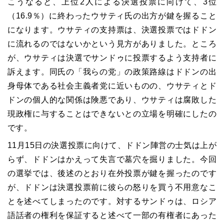
こうなると、上位
2
人による決選投票に向けて、
3
位
（
16.9
％）に終わったウサティ氏の出方が鍵を握ること
になります。ウサティの支持票は、決選投票ではドドン
に流れるのではないかという見方がありました。ところ
が、ウサティは決選でサンドゥに投票するよう支持者に
訴えます。同氏の「我らの党」の政策路線はドドンの出
身母体である社会主義者党に近いものの、ウサティとド
ドンの個人的な関係は険悪であり、ウサティは腐敗した
現政権に与することはできないとの立場を明確にしたの
です。
11
月
15
日の決選投票に向けて、ドドン陣営の士気は上が
らず、ドドンはかえって失言で墓穴を掘りました。今回
の選挙では、後述のとおり在外投票が鍵を握ったのです
が、ドドンは決選投票前に彼らの怒りを買う不用意なこ
とを述べてしまったのです。対するサンドゥは、ロシア
語話者の権利を保証すると述べて一部の有権者にあった