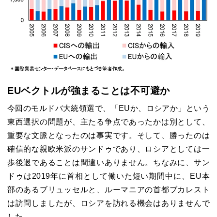
EUベクトルが強まることは不可避か
今回のモルドバ大統領選で、「
EU
か、ロシアか」という
東西選択の問題が、主たる争点であったかは別として、
重要な文脈となったのは事実です。そして、勝ったのは
確信的な親欧米派のサンドゥであり、ロシアとしては一
歩後退であることは間違いありません。ちなみに、サン
ドゥは
2019
年に首相として働いた短い期間中に、
EU
本
部のあるブリュッセルと、ルーマニアの首都ブカレスト
は訪問しましたが、ロシアを訪れる機会はありませんで
した。