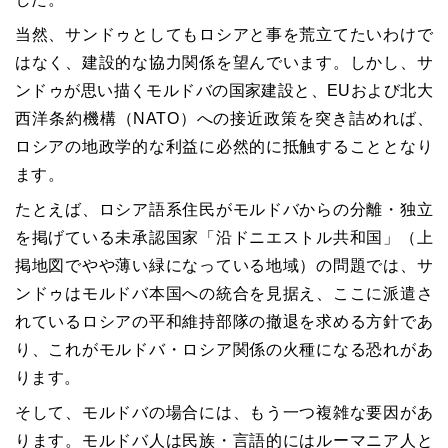
当然、サンドゥとしてもロシアと事を荒立てたいわけで
はなく、建設的な協力関係を望んでいます。しかし、サ
ンドゥが思い描くモルドバの国家建設と、
EU
および北大
西洋条約機構（
NATO
）への接近政策を突き詰めれば、
ロシアの地政学的な利益に必然的に抵触することとなり
ます。
たとえば、ロシア語系住民がモルドバからの分離・独立
を掲げている未承認国家「沿ドニエストル共和国」（上
掲地図でやや薄い緑になっている地域）の問題では、サ
ンドゥはモルドバ本国への統合を見据え、ここに派遣さ
れているロシアの平和維持部隊の撤退を求める方針であ
り、これがモルドバ・ロシア関係の火種になる恐れがあ
ります。
そして、モルドバの場合には、もう一つ複雑な要因があ
ります。モルドバ人は民族・言語的にはルーマニア人と