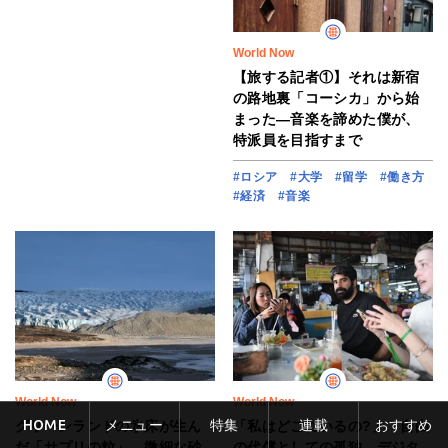
World Now
【旅する記者①】それは新宿
の路地裏「コーシカ」から始
まった―音楽を諦めた僕が、
特派員を目指すまで
#ロシア
#大学
#留学
#働き方
#経済
#音楽
World Now
World Now
HOME
メニュー
特集
連載
おすすめ
グリーンランドの氷床が生ん
「私はどこにいるの?」 自由
だ「サプリの粒」 微細な砂
の代償としての孤独、デジタ