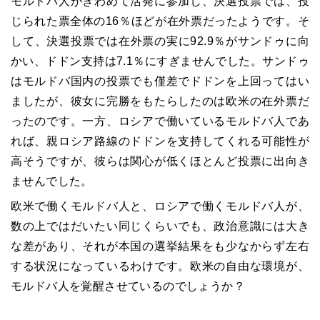
モルドバ人がきわめて活発に参加し、決選投票では、投
じられた票全体の
16
％ほどが在外票だったようです。そ
して、決選投票では在外票の実に
92.9
％がサンドゥに向
かい、ドドン支持は
7.1
％にすぎませんでした。サンドゥ
はモルドバ国内の投票でも僅差でドドンを上回ってはい
ましたが、彼女に完勝をもたらしたのは欧米の在外票だ
ったのです。一方、ロシアで働いているモルドバ人であ
れば、親ロシア路線のドドンを支持してくれる可能性が
高そうですが、彼らは関心が低くほとんど投票に出向き
ませんでした。
欧米で働くモルドバ人と、ロシアで働くモルドバ人が、
数の上ではだいたい同じくらいでも、政治意識には大き
な差があり、それが本国の選挙結果をも少なからず左右
する状況になっているわけです。欧米の自由な環境が、
モルドバ人を覚醒させているのでしょうか？