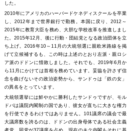
した。
2010
年にアメリカのハーバードケネディスクールを卒業
し、
2012
年まで世界銀行で勤務。本国に戻り、
2012
～
2015
年に教育大臣を務め、大胆な学校改革を推進しまし
た。
2015
年
12
月、後に行動・団結党となる政治団体を立
ち上げ。
2016
年
10
～
11
月の大統領選に親欧米路線を掲
げて立候補するも、この時は上述のとおり左派・親ロシ
ア派のドドンに惜敗しました。それでも、
2019
年
6
月か
ら
11
月にかけては首相を務めています。妥協を許さず信
念を曲げないその政治姿勢から、サンドゥは「鉄の女」
の異名をとっています。
大統領選挙には鮮やかに勝利したサンドゥですが、モル
ドバは議院内閣制の国であり、彼女が直ちに大きな権力
を行使できるわけではありません。
101
議席の議会で最
大議席数を誇るのは、ドドンの出身母体である社会主義
者党。同党が
37
議席を占め、現在のキク内閣もそれに基