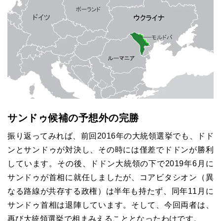
サンドゥ候補の予想外の完勝
振り返ってみれば、前回
2016
年の大統領選挙でも、ドド
ンとサンドゥが対決し、その時には僅差でドドンが勝利
しています。その後、ドドン大統領の下で
2019
年
6
月に
サンドゥが首相に就任しましたが、コアビタシオン（異
なる路線が共存する政権）は半年も持たず、同年
11
月に
サンドゥ首相は退陣しています。そして、今回両者は、
再び大統領選挙で相まみえることとなったわけです。