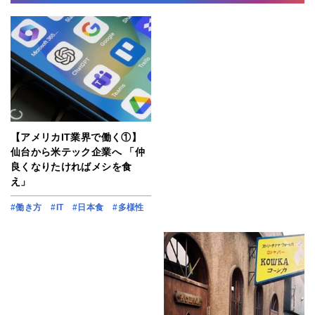
【アメリカIT業界で働く①】
仙台から米テック企業へ 「仲
良くなりたければメシを食
え」
#働き方
#IT
#日本食
#多様性