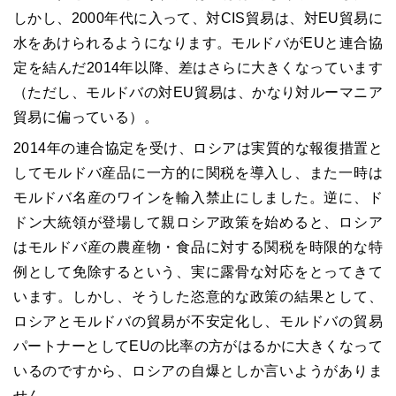
しかし、
2000
年代に入って、対
CIS
貿易は、対
EU
貿易に
水をあけられるようになります。モルドバが
EU
と連合協
定を結んだ
2014
年以降、差はさらに大きくなっています
（ただし、モルドバの対
EU
貿易は、かなり対ルーマニア
貿易に偏っている）。
2014
年の連合協定を受け、ロシアは実質的な報復措置と
してモルドバ産品に一方的に関税を導入し、また一時は
モルドバ名産のワインを輸入禁止にしました。逆に、ド
ドン大統領が登場して親ロシア政策を始めると、ロシア
はモルドバ産の農産物・食品に対する関税を時限的な特
例として免除するという、実に露骨な対応をとってきて
います。しかし、そうした恣意的な政策の結果として、
ロシアとモルドバの貿易が不安定化し、モルドバの貿易
パートナーとして
EU
の比率の方がはるかに大きくなって
いるのですから、ロシアの自爆としか言いようがありま
せん。