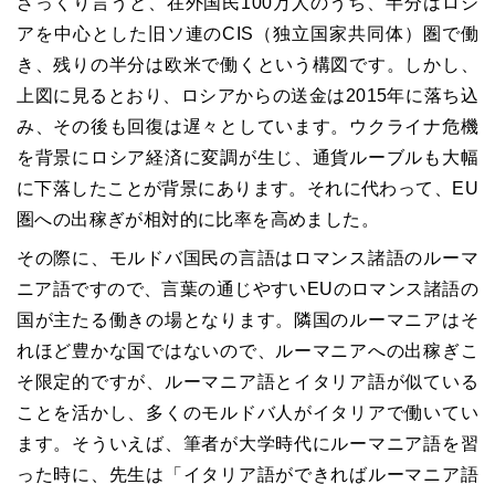
ざっくり言うと、在外国民
100
万人のうち、半分はロシ
アを中心とした旧ソ連の
CIS
（独立国家共同体）圏で働
き、残りの半分は欧米で働くという構図です。しかし、
上図に見るとおり、ロシアからの送金は
2015
年に落ち込
み、その後も回復は遅々としています。ウクライナ危機
を背景にロシア経済に変調が生じ、通貨ルーブルも大幅
に下落したことが背景にあります。それに代わって、
EU
圏への出稼ぎが相対的に比率を高めました。
その際に、モルドバ国民の言語はロマンス諸語のルーマ
ニア語ですので、言葉の通じやすい
EU
のロマンス諸語の
国が主たる働きの場となります。隣国のルーマニアはそ
れほど豊かな国ではないので、ルーマニアへの出稼ぎこ
そ限定的ですが、ルーマニア語とイタリア語が似ている
ことを活かし、多くのモルドバ人がイタリアで働いてい
ます。そういえば、筆者が大学時代にルーマニア語を習
った時に、先生は「イタリア語ができればルーマニア語