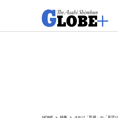
HOME
特集
それは「監視」か「見守