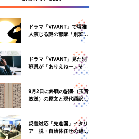
ドラマ「VIVANT」で堺雅
人演じる謎の部隊「別班」
は実在する？内情知る人物
に聞いた
ドラマ「VIVANT」見た別
班員が「ありえねー」その
理由とは 非公然組織ゆえ
の悲哀
9月2日に終戦の詔書（玉音
放送）の原文と現代語訳を
読む もう一つの「終戦の
日」
災害対応「先進国」イタリ
ア 脱・自治体任せの避難
所運営、被災者への温かい