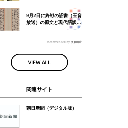
食事も
9月2日に終戦の詔書（玉音
放送）の原文と現代語訳を
読む もう一つの「終戦の
日」
Recommended by
VIEW ALL
関連サイト
朝日新聞（デジタル版）