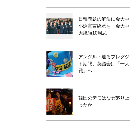
日韓問題の解決に金大中
小渕宣言継承を 金大中
大統領10周忌
アングル：迫るブレグジ
ト期限、英議会は「一大
戦」へ
韓国のデモはなぜ盛り上
ったか