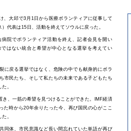
け、大邱で3月1日から医療ボランティアに従事して
ス）代表は15日、活動を終えてソウルに戻った。
山病院でボランティア活動を終え、記者会見を開い
除ではない統合と希望が中心となる選挙を考えてい
裂に戻る選挙ではなく、危険の中でも献身的にボラ
ち市民たち、そして私たちの未来である子どもたち
した。
き、一筋の希望を見つけることができた。IMF経済
った時から20年余りたった今、再び国民の心がここ
した。
共同体、市民意識など長い間忘れていた単語が再び