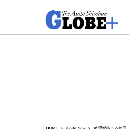
HOME
World Now
総選挙控える韓国