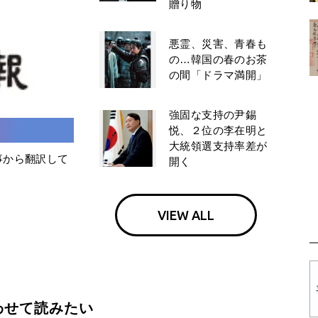
贈り物
悪霊、災害、青春も
の…韓国の春のお茶
の間「ドラマ満開」
強固な支持の尹錫
悦、２位の李在明と
大統領選支持率差が
事から翻訳して
開く
VIEW ALL
わせて読みたい