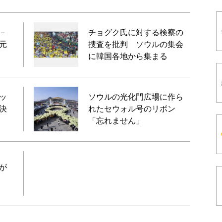
－
チョグク氏に対する検察の
元
捜査を批判 ソウルの集会
に韓国各地から集まる
ッ
ソウルの光化門広場に作ら
決
れたセウォル号のリボン
「忘れません」
が