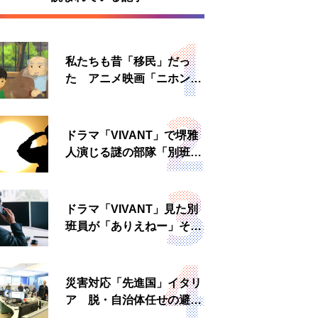
私たちも昔「移民」だっ
た アニメ映画「ニホンジ
ン」上映へ
ドラマ「VIVANT」で堺雅
人演じる謎の部隊「別班」
は実在する？内情知る人物
に聞いた
ドラマ「VIVANT」見た別
班員が「ありえねー」その
理由とは 非公然組織ゆえ
の悲哀
災害対応「先進国」イタリ
ア 脱・自治体任せの避難
所運営、被災者への温かい