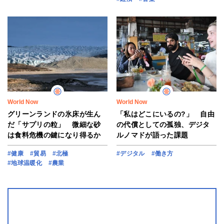
World Now
World Now
グリーンランドの氷床が生ん
「私はどこにいるの?」 自由
だ「サプリの粒」 微細な砂
の代償としての孤独、デジタ
は食料危機の鍵になり得るか
ルノマドが語った課題
#健康
#貿易
#北極
#デジタル
#働き方
#地球温暖化
#農業