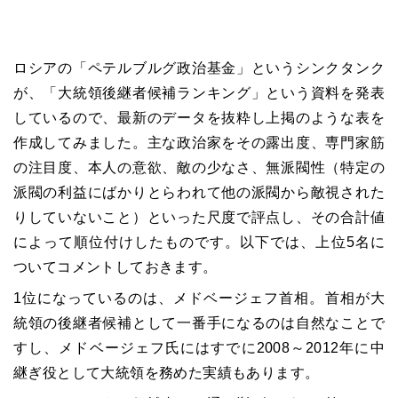
ロシアの「ペテルブルグ政治基金」というシンクタンク
が、「大統領後継者候補ランキング」という資料を発表
しているので、最新のデータを抜粋し上掲のような表を
作成してみました。主な政治家をその露出度、専門家筋
の注目度、本人の意欲、敵の少なさ、無派閥性（特定の
派閥の利益にばかりとらわれて他の派閥から敵視された
りしていないこと）といった尺度で評点し、その合計値
によって順位付けしたものです。以下では、上位5名に
ついてコメントしておきます。
1位になっているのは、メドベージェフ首相。首相が大
統領の後継者候補として一番手になるのは自然なことで
すし、メドベージェフ氏にはすでに2008～2012年に中
継ぎ役として大統領を務めた実績もあります。