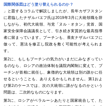
国際関係図はどう塗り替えられるのか？
」と題するコラムで解説しましたが、長年カザフスタン
に君臨したナザルバエフ氏は2019年3月に大統領職を辞
しながら、初代大統領、与党「ヌル・オタン」党首、国
家安全保障会議議長として、引き続き実質的な最高指導
者に留まっています。プーチンも、畏友ナザルバエフに
倣って、憲法を修正し院政を敷く可能性が考えられま
す。
第2に、もしもプーチンの気力がいまだにみなぎってい
るのなら、ロシアの政治体制を議院内閣制に変えて、プ
ーチンが首相に就任し、象徴的な大統領は別の誰かに任
せるということも、ありえるかもしれません。第1およ
び第2のケースでは、次の大統領に誰がなるのかという
問題は、二次的なものになります。
第3に、ロシアがベラルーシあたりと国家統合して、た