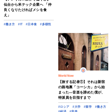
仙台から米テック企業へ 「仲
良くなりたければメシを食
え」
#働き方
#IT
#日本食
#多様性
World Now
【旅する記者①】それは新宿
の路地裏「コーシカ」から始
まった―音楽を諦めた僕が、
特派員を目指すまで
#ロシア
#大学
#留学
#働き方
#経済
#音楽