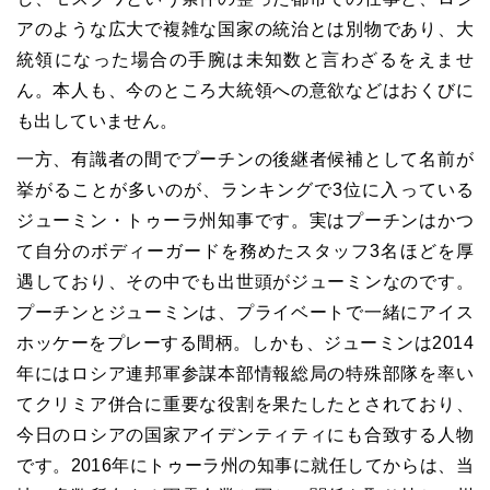
アのような広大で複雑な国家の統治とは別物であり、大
統領になった場合の手腕は未知数と言わざるをえませ
ん。本人も、今のところ大統領への意欲などはおくびに
も出していません。
一方、有識者の間でプーチンの後継者候補として名前が
挙がることが多いのが、ランキングで3位に入っている
ジューミン・トゥーラ州知事です。実はプーチンはかつ
て自分のボディーガードを務めたスタッフ3名ほどを厚
遇しており、その中でも出世頭がジューミンなのです。
プーチンとジューミンは、プライベートで一緒にアイス
ホッケーをプレーする間柄。しかも、ジューミンは2014
年にはロシア連邦軍参謀本部情報総局の特殊部隊を率い
てクリミア併合に重要な役割を果たしたとされており、
今日のロシアの国家アイデンティティにも合致する人物
です。2016年にトゥーラ州の知事に就任してからは、当