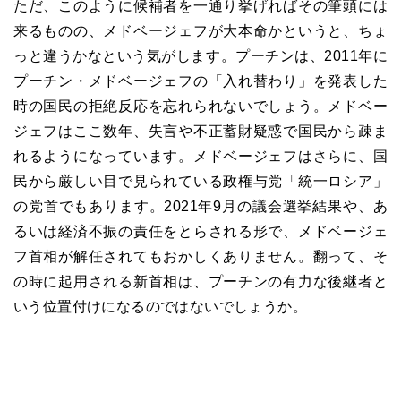
ただ、このように候補者を一通り挙げればその筆頭には
来るものの、メドベージェフが大本命かというと、ちょ
っと違うかなという気がします。プーチンは、2011年に
プーチン・メドベージェフの「入れ替わり」を発表した
時の国民の拒絶反応を忘れられないでしょう。メドベー
ジェフはここ数年、失言や不正蓄財疑惑で国民から疎ま
れるようになっています。メドベージェフはさらに、国
民から厳しい目で見られている政権与党「統一ロシア」
の党首でもあります。2021年9月の議会選挙結果や、あ
るいは経済不振の責任をとらされる形で、メドベージェ
フ首相が解任されてもおかしくありません。翻って、そ
の時に起用される新首相は、プーチンの有力な後継者と
いう位置付けになるのではないでしょうか。