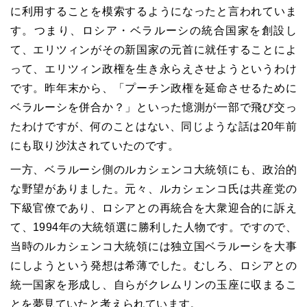
に利用することを模索するようになったと言われていま
す。つまり、ロシア・ベラルーシの統合国家を創設し
て、エリツィンがその新国家の元首に就任することによ
って、エリツィン政権を生き永らえさせようというわけ
です。昨年末から、「プーチン政権を延命させるために
ベラルーシを併合か？」といった憶測が一部で飛び交っ
たわけですが、何のことはない、同じような話は20年前
にも取り沙汰されていたのです。
一方、ベラルーシ側のルカシェンコ大統領にも、政治的
な野望がありました。元々、ルカシェンコ氏は共産党の
下級官僚であり、ロシアとの再統合を大衆迎合的に訴え
て、1994年の大統領選に勝利した人物です。ですので、
当時のルカシェンコ大統領には独立国ベラルーシを大事
にしようという発想は希薄でした。むしろ、ロシアとの
統一国家を形成し、自らがクレムリンの玉座に収まるこ
とを夢見ていたと考えられています。