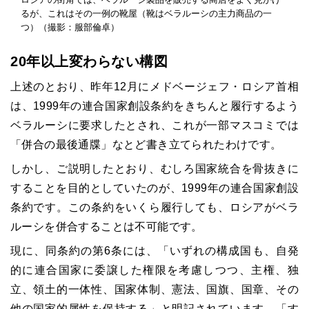
るが、これはその一例の靴屋（靴はベラルーシの主力商品の一
つ）（撮影：服部倫卓）
20年以上変わらない構図
上述のとおり、昨年12月にメドベージェフ・ロシア首相
は、1999年の連合国家創設条約をきちんと履行するよう
ベラルーシに要求したとされ、これが一部マスコミでは
「併合の最後通牒」なとど書き立てられたわけです。
しかし、ご説明したとおり、むしろ国家統合を骨抜きに
することを目的としていたのが、1999年の連合国家創設
条約です。この条約をいくら履行しても、ロシアがベラ
ルーシを併合することは不可能です。
現に、同条約の第6条には、「いずれの構成国も、自発
的に連合国家に委譲した権限を考慮しつつ、主権、独
立、領土的一体性、国家体制、憲法、国旗、国章、その
他の国家的属性を保持する」と明記されています。「す