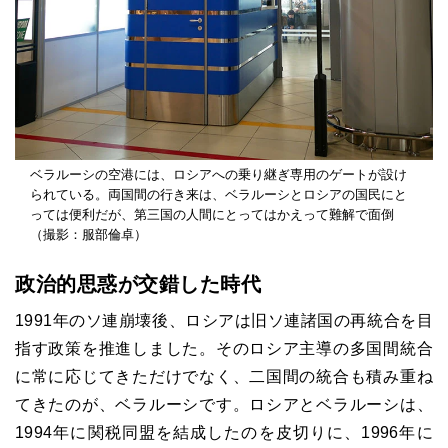
ベラルーシの空港には、ロシアへの乗り継ぎ専用のゲートが設け
られている。両国間の行き来は、ベラルーシとロシアの国民にと
っては便利だが、第三国の人間にとってはかえって難解で面倒
（撮影：服部倫卓）
政治的思惑が交錯した時代
1991年のソ連崩壊後、ロシアは旧ソ連諸国の再統合を目
指す政策を推進しました。そのロシア主導の多国間統合
に常に応じてきただけでなく、二国間の統合も積み重ね
てきたのが、ベラルーシです。ロシアとベラルーシは、
1994年に関税同盟を結成したのを皮切りに、1996年に