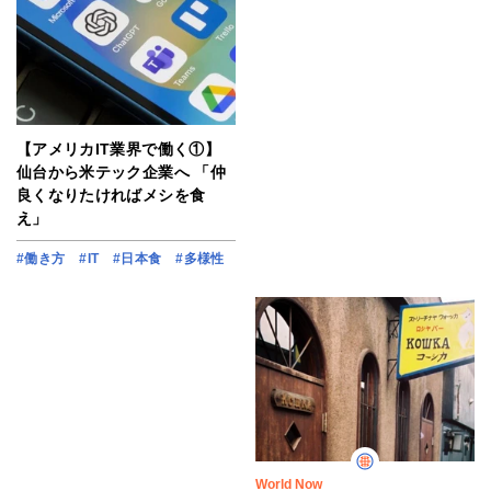
【アメリカIT業界で働く①】
仙台から米テック企業へ 「仲
良くなりたければメシを食
え」
#働き方
#IT
#日本食
#多様性
World Now