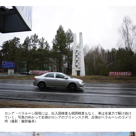
ロシア・ベラルーシ国境には、出入国検査も税関検査もなく、車は全速力で駆け抜け
ていく。写真の向かって右側がロシアのブリャンスク州、左側がベラルーシのゴメリ
州（撮影：服部倫卓）