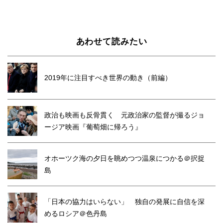
あわせて読みたい
2019年に注目すべき世界の動き（前編）
政治も映画も反骨貫く 元政治家の監督が撮るジョ
ージア映画『葡萄畑に帰ろう』
オホーツク海の夕日を眺めつつ温泉につかる＠択捉
島
「日本の協力はいらない」 独自の発展に自信を深
めるロシア＠色丹島