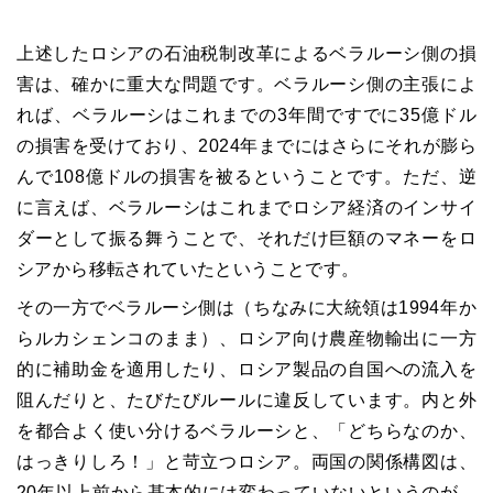
上述したロシアの石油税制改革によるベラルーシ側の損
害は、確かに重大な問題です。ベラルーシ側の主張によ
れば、ベラルーシはこれまでの3年間ですでに35億ドル
の損害を受けており、2024年までにはさらにそれが膨ら
んで108億ドルの損害を被るということです。ただ、逆
に言えば、ベラルーシはこれまでロシア経済のインサイ
ダーとして振る舞うことで、それだけ巨額のマネーをロ
シアから移転されていたということです。
その一方でベラルーシ側は（ちなみに大統領は
1994
年か
らルカシェンコのまま）、ロシア向け農産物輸出に一方
的に補助金を適用したり、ロシア製品の自国への流入を
阻んだりと、たびたびルールに違反しています。内と外
を都合よく使い分けるベラルーシと、「どちらなのか、
はっきりしろ！」と苛立つロシア。両国の関係構図は、
20年以上前から基本的には変わっていないというのが、