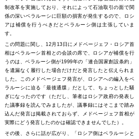
制改革を実施しており、それによって石油取引の面で関
係の深いベラルーシに巨額の損害が発生するので、ロシ
アは補償を行うべきだとベラルーシ側は主張していま
す。
この問題に関し、12月13日にメドベージェフ・ロシア首
相はベラルーシ首相との会談の席で、ロシアが補償を行
うのは、ベラルーシ側が1999年の「連合国家創設条約」
を遺漏なく履行した場合だけだと発言したと伝えられま
した。このメドベージェフ発言が、ロシアへの編入をベ
ラルーシに迫る「最後通牒」だとして、ちょっとした騒
ぎになったのです（ただし、筆者はロシア政府の発表し
た議事録を読んでみましたが、議事録にはそこまで踏み
込んだ発言は掲載されておらず、メドベージェフ首相が
実際にどう発言したのかは確認できませんでした）。
その後、さらに話が広がり、「ロシア側はベラルーシと