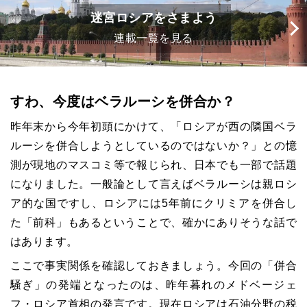
迷宮ロシアをさまよう
連載一覧を見る
すわ、今度はベラルーシを併合か？
昨年末から今年初頭にかけて、「ロシアが西の隣国ベラ
ルーシを併合しようとしているのではないか？」との憶
測が現地のマスコミ等で報じられ、日本でも一部で話題
になりました。一般論として言えばベラルーシは親ロシ
ア的な国ですし、ロシアには5年前にクリミアを併合し
た「前科」もあるということで、確かにありそうな話で
はあります。
ここで事実関係を確認しておきましょう。今回の「併合
騒ぎ」の発端となったのは、昨年暮れのメドベージェ
フ・ロシア首相の発言です。現在ロシアは石油分野の税