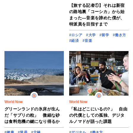
【旅する記者①】それは新宿
の路地裏「コーシカ」から始
まった―音楽を諦めた僕が、
特派員を目指すまで
#ロシア
#大学
#留学
#働き方
#経済
#音楽
World Now
World Now
グリーンランドの氷床が生ん
「私はどこにいるの?」 自由
だ「サプリの粒」 微細な砂
の代償としての孤独、デジタ
は食料危機の鍵になり得るか
ルノマドが語った課題
#健康
#貿易
#北極
#デジタル
#働き方