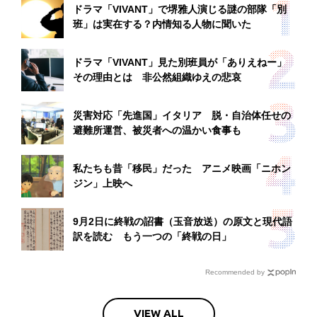
ドラマ「VIVANT」で堺雅人演じる謎の部隊「別
班」は実在する？内情知る人物に聞いた
ドラマ「VIVANT」見た別班員が「ありえねー」
その理由とは 非公然組織ゆえの悲哀
災害対応「先進国」イタリア 脱・自治体任せの
避難所運営、被災者への温かい食事も
私たちも昔「移民」だった アニメ映画「ニホン
ジン」上映へ
9月2日に終戦の詔書（玉音放送）の原文と現代語
訳を読む もう一つの「終戦の日」
Recommended by
VIEW ALL