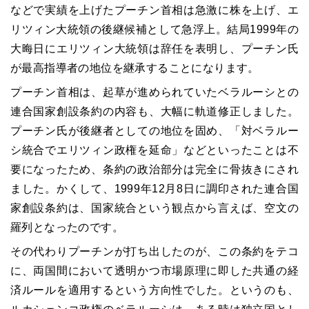
などで実績を上げたプーチン首相は急激に株を上げ、エ
リツィン大統領の後継候補として急浮上。結局1999年の
大晦日にエリツィン大統領は辞任を表明し、プーチン氏
が最高指導者の地位を継承することになります。
プーチン首相は、起草が進められていたベラルーシとの
連合国家創設条約の内容も、大幅に軌道修正しました。
プーチン氏が後継者としての地位を固め、「対ベラルー
シ統合でエリツィン政権を延命」などといったことは不
要になったため、条約の政治部分は完全に骨抜きにされ
ました。かくして、1999年12月8日に調印された連合国
家創設条約は、国家統合という観点から言えば、空文の
羅列となったのです。
その代わりプーチンが打ち出したのが、この条約をテコ
に、両国間において透明かつ市場原理に即した共通の経
済ルールを適用するという方向性でした。というのも、