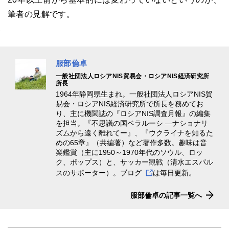
筆者の見解です。
服部倫卓
一般社団法人ロシアNIS貿易会・ロシアNIS経済研究所
所長
1964年静岡県生まれ。一般社団法人ロシアNIS貿
易会・ロシアNIS経済研究所で所長を務めてお
り、主に機関誌の『ロシアNIS調査月報』の編集
を担当。『不思議の国ベラルーシ ―ナショナリ
ズムから遠く離れてー』、『ウクライナを知るた
めの65章』（共編著）など著作多数。趣味は音
楽鑑賞（主に1950～1970年代のソウル、ロッ
ク、ポップス）と、サッカー観戦（清水エスパル
スのサポーター）。
ブログ
は毎日更新。
服部倫卓の記事一覧へ