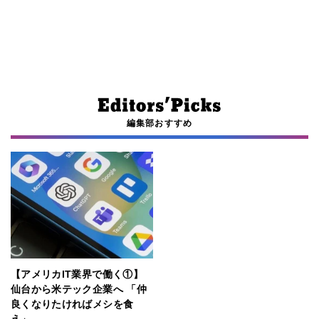
編集部おすすめ
【アメリカIT業界で働く①】
仙台から米テック企業へ 「仲
良くなりたければメシを食
え」