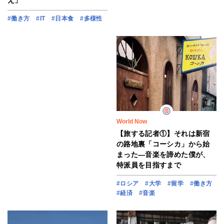
#働き方
#IT
#日本食
#多様性
World Now
【旅する記者①】それは新宿
の路地裏「コーシカ」から始
まった―音楽を諦めた僕が、
特派員を目指すまで
#ロシア
#大学
#留学
#働き方
#経済
#音楽