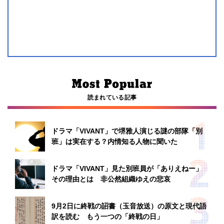
読まれている記事
ドラマ「VIVANT」で堺雅人演じる謎の部隊「別
班」は実在する？内情知る人物に聞いた
ドラマ「VIVANT」見た別班員が「ありえねー」
その理由とは 非公然組織ゆえの悲哀
9月2日に終戦の詔書（玉音放送）の原文と現代語
訳を読む もう一つの「終戦の日」