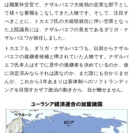
は職業外交官で、ナザルバエフ大統領の忠実な部下とし
て様々な要職をこなしてきた人物です。そして、注目す
べきことに、トカエフ氏の大統領就任に伴い空席となっ
た上院議長には、ナザルバエフの長女であるダリガ・ナ
ザルバエワが就任しました。
トカエフも、ダリガ・ナザルバエワも、以前からナザル
バエフの後継者候補と噂されていた人物です。ナザルバ
エフ氏本人はすでに意中の後継者を決めているのか、仮
に決定済みならそれは誰なのか、まだ誰にも分かりませ
んが、これから1年あまりは新体制へのソフトランディ
ングを目指すカザフ政治の動きから、目が離せません。