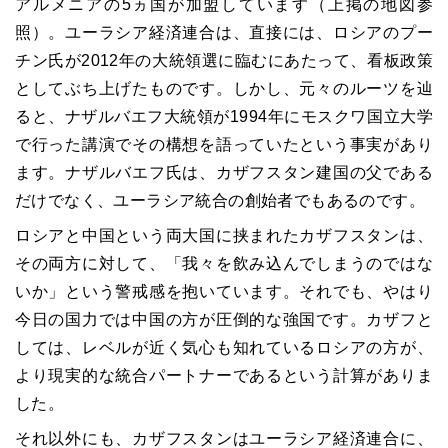
アルメニアの5ヵ国が加盟しています（上掲の地図参
照）。ユーラシア経済連合は、直接には、ロシアのプー
チン氏が2012年の大統領選に臨むにあたって、看板政策
としてぶち上げたものです。しかし、元々のルーツを辿
ると、ナザルバエフ大統領が1994年にモスクワ国立大学
で行った講演でその構想を語っていたという事実があり
ます。ナザルバエフ氏は、カザフスタン建国の父である
だけでなく、ユーラシア統合の創始者でもあるのです。
ロシアと中国という両大国に挟まれたカザフスタンは、
その両方に対して、「我々を飲み込んでしまうのではな
いか」という警戒感を抱いています。それでも、やはり
今日の国力では中国の方が圧倒的な強国です。カザフと
しては、レベルが近く気心も知れているロシアの方が、
より現実的な統合パートナーであるという計算がありま
した。
それ以外にも、カザフスタンはユーラシア経済連合に、