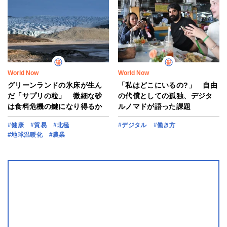
World Now
World Now
グリーンランドの氷床が生ん
「私はどこにいるの?」 自由
だ「サプリの粒」 微細な砂
の代償としての孤独、デジタ
は食料危機の鍵になり得るか
ルノマドが語った課題
#健康
#貿易
#北極
#デジタル
#働き方
#地球温暖化
#農業