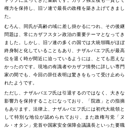
トップに立ってきた重鎮です。カザフ独立後も一貫して
権力を保持し、旧ソ連で最長の政権を築き上げてきまし
た。
むろん、同氏が高齢の域に差し掛かるにつれ、その後継
問題は、常にカザフスタン政治の重要テーマとなってき
ました。しかし、旧ソ連の多くの国では大統領職がほぼ
終身制と化していることもあり、ナザルバエフ氏が最高
位を退く時が間近に迫っているようには、とても思えな
かったのです。現地の有識者やカザフ情勢に詳しい専門
家の間でも、今回の辞任表明は驚きをもって受け止めら
れたようです。
ただし、ナザルバエフ氏は引退するのではなく、大きな
影響力を保持することになっており、「院政」との指摘
もあります。法律上、ナザルバエフ氏には初代大統領と
して特別な地位が認められており、また政権与党「ヌ
ル・オタン」党首や国家安全保障会議議長といった要職