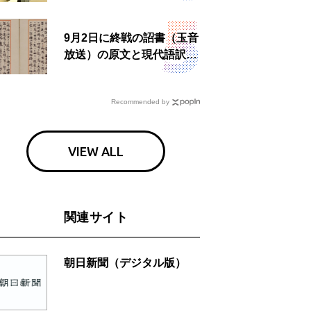
食事も
9月2日に終戦の詔書（玉音
放送）の原文と現代語訳を
読む もう一つの「終戦の
日」
Recommended by
VIEW ALL
関連サイト
朝日新聞（デジタル版）