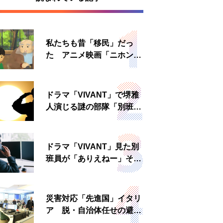
私たちも昔「移民」だっ
た アニメ映画「ニホンジ
ン」上映へ
ドラマ「VIVANT」で堺雅
人演じる謎の部隊「別班」
は実在する？内情知る人物
に聞いた
ドラマ「VIVANT」見た別
班員が「ありえねー」その
理由とは 非公然組織ゆえ
の悲哀
災害対応「先進国」イタリ
ア 脱・自治体任せの避難
所運営、被災者への温かい