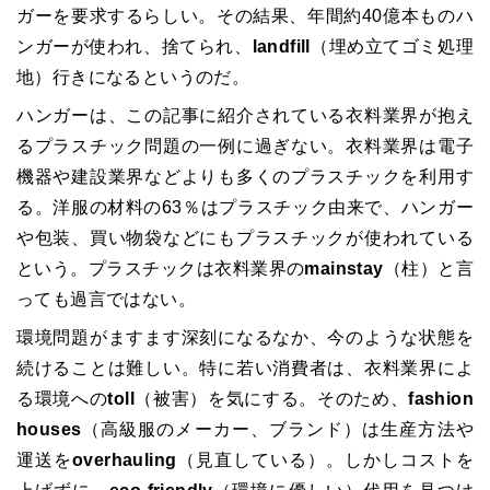
ガーを要求するらしい。その結果、年間約
40
億本ものハ
ンガーが使われ、捨てられ、
landfill
（埋め立てゴミ処理
地）行きになるというのだ。
ハンガーは、この記事に紹介されている衣料業界が抱え
るプラスチック問題の一例に過ぎない。衣料業界は電子
機器や建設業界などよりも多くのプラスチックを利用す
る。洋服の材料の
63
％はプラスチック由来で、ハンガー
や包装、買い物袋などにもプラスチックが使われている
という。プラスチックは衣料業界の
mainstay
（柱）と言
っても過言ではない。
環境問題がますます深刻になるなか、今のような状態を
続けることは難しい。特に若い消費者は、衣料業界によ
る環境への
toll
（被害）を気にする。そのため、
fashion
houses
（高級服のメーカー、ブランド）は生産方法や
運送を
overhauling
（見直している）。しかしコストを