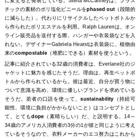
に変えると発表している。
Stella McCartney
は、プラス
チックの素材のポリ塩化ビニールを
phased out
（段階的
に減らした）。代わりにリサイクルしたペットボトルか
ら作られたポリエステルを利用。
Ralph Lauren
は、オン
ライン販売品を送付する際、ハンガーや衣装袋などを入
れない。デザイナー
Gabriela Hearst
は衣装袋に、植物由
来の
compostable
（堆肥にできる）素材を使うという。
記事に紹介されている
32
歳の消費者は、
Everlane
社のジ
ャケットに魅力を感じたそうだ。理由は、再生ペットボ
トルから作られているから。彼は最近、自分が買う物に
ついて意識を高め、環境に優しいブランドを求めている
そうだ。若者の口語を使って、
sustainability
（持続可
能性、環境に負担がかからないこと）はコンセプトとし
て、とても
dope
（素晴らしい）だ、と説明する。
14
～
34
歳のアメリカ人消費者の
3
分の
1
が彼と同じように考え
ているそうなので、衣料メーカーのエコ努力はこれから