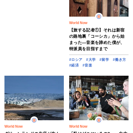
World Now
【旅する記者①】それは新宿
の路地裏「コーシカ」から始
まった―音楽を諦めた僕が、
特派員を目指すまで
#ロシア
#大学
#留学
#働き方
#経済
#音楽
World Now
World Now