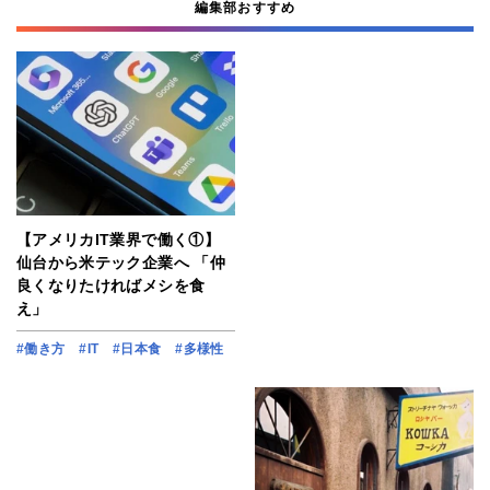
編集部おすすめ
【アメリカIT業界で働く①】
仙台から米テック企業へ 「仲
良くなりたければメシを食
え」
#働き方
#IT
#日本食
#多様性