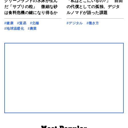
グリーンランドの氷床が生ん
「私はどこにいるの?」 自由
だ「サプリの粒」 微細な砂
の代償としての孤独、デジタ
は食料危機の鍵になり得るか
ルノマドが語った課題
#健康
#貿易
#北極
#デジタル
#働き方
#地球温暖化
#農業