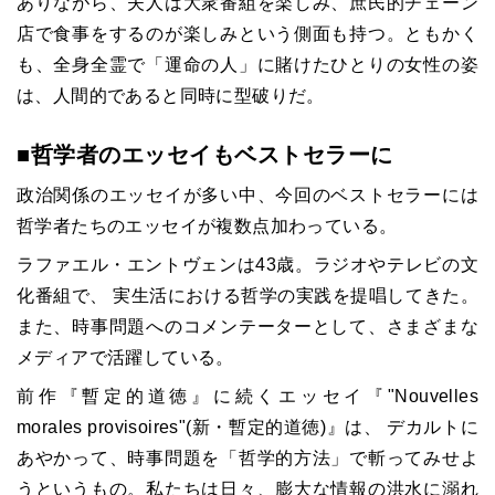
ありながら、夫人は大衆番組を楽しみ、庶民的チェーン
店で食事をするのが楽しみという側面も持つ。ともかく
も、全身全霊で「運命の人」に賭けたひとりの女性の姿
は、人間的であると同時に型破りだ。
■哲学者のエッセイもベストセラーに
政治関係のエッセイが多い中、今回のベストセラーには
哲学者たちのエッセイが複数点加わっている。
ラファエル・エントヴェンは43歳。ラジオやテレビの文
化番組で、 実生活における哲学の実践を提唱してきた。
また、時事問題へのコメンテーターとして、さまざまな
メディアで活躍している。
前作『暫定的道徳』に続くエッセイ『
"Nouvelles
morales provisoires"(
新・暫定的道徳
)
』は、 デカルトに
あやかって、時事問題を「哲学的方法」で斬ってみせよ
うというもの。私たちは日々、膨大な情報の洪水に溺れ