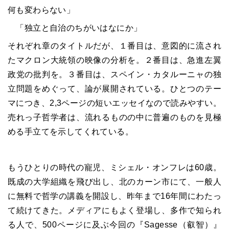
何も変わらない」
「独立と自治のちがいはなにか」
それぞれ章のタイトルだが、１番目は、意図的に流され
たマクロン大統領の映像の分析を。２番目は、急進左翼
政党の批判を。３番目は、スペイン・カタルーニャの独
立問題をめぐって、論が展開されている。ひとつのテー
マにつき、2,3ページの短いエッセイなので読みやすい。
売れっ子哲学者は、流れるものの中に普遍のものを見極
める手立てを示してくれている。
もうひとりの時代の寵児、ミシェル・オンフレは60歳。
既成の大学組織を飛び出し、北のカーン市にて、一般人
に無料で哲学の講義を開設し、昨年まで16年間にわたっ
て続けてきた。メディアにもよく登場し、多作で知られ
る人で、
500
ページに及ぶ今回の『
Sagesse
（叡智）』