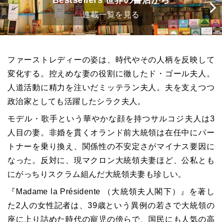
Bestsellers 世界の書店から
連載一覧を見る
ファーストレディーの姿は、時代やその人柄を反映して
変化する。控えめな妻の役割に徹したド・ゴール夫人。
人道活動に精力を注いだミッテラン夫人。夫を支えつつ
政治家としても活躍したシラク夫人。
モデル・歌手という華やかな顔を持つサルコジ夫人は3
人目の妻。非婚を貫くオランド前大統領は在任中にパー
トナーを乗り換え、関係性の不安定さがマイナス要因に
なった。反対に、現マクロン大統領夫妻ほど、公私とも
にがっちりスクラム組んだ大統領夫妻も珍しい。
『Madame la Présidente
（大統領夫人閣下）』を著し
た2人の女性記者は、39歳という異例の若さで大統領の
座に上り詰めた時代の寵児の傍らで、国民にも人気の高