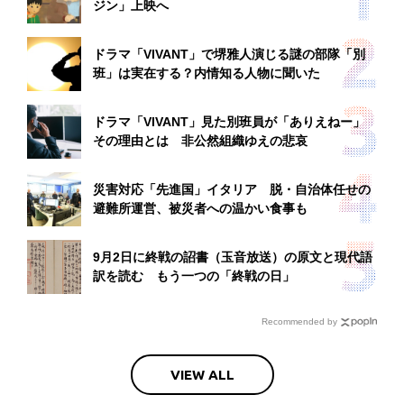
ジン」上映へ
ドラマ「VIVANT」で堺雅人演じる謎の部隊「別
班」は実在する？内情知る人物に聞いた
ドラマ「VIVANT」見た別班員が「ありえねー」
その理由とは 非公然組織ゆえの悲哀
災害対応「先進国」イタリア 脱・自治体任せの
避難所運営、被災者への温かい食事も
9月2日に終戦の詔書（玉音放送）の原文と現代語
訳を読む もう一つの「終戦の日」
Recommended by
VIEW ALL