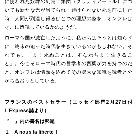
に使われた奴隷の剣闘士集団（グラディアートル）につ
いても新たな光が当てられ、避けられない死を前にした
時、人間が到達し得るひとつの理想の姿を、オンフレは
そこに透視しているかのようだ。
ローマ帝国が滅亡したように、私たちはそうとは知らず
に、終末の迫った時代を生きているのかもしれない。そ
れでも、「よく死ぬことは、すなわちよく生きるこ
と」。今こそローマ時代の哲学者の言葉が力を持つのだ
と、オンフレは情熱を込めてその膨大な知識を読者と分
かち合おうとしている。
フランスのベストセラー（エッセイ部門2月27日付
L’Express誌より）
『 』内の書名は邦題
１ A nous la liberté！