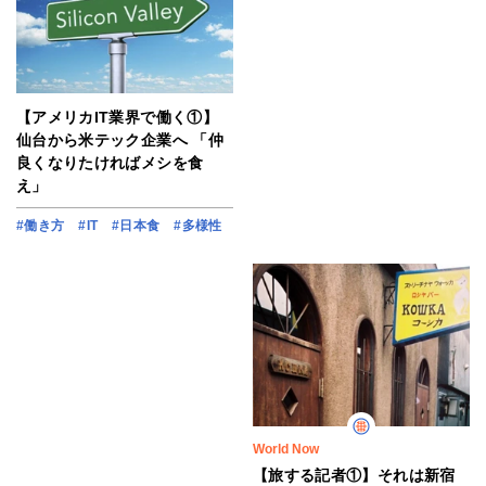
【アメリカIT業界で働く①】
仙台から米テック企業へ 「仲
良くなりたければメシを食
え」
#働き方
#IT
#日本食
#多様性
World Now
【旅する記者①】それは新宿