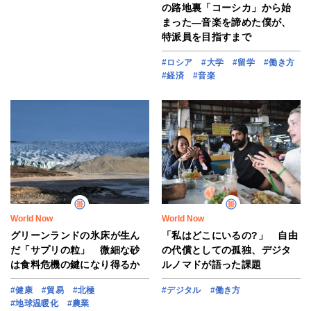
の路地裏「コーシカ」から始
まった―音楽を諦めた僕が、
特派員を目指すまで
#ロシア
#大学
#留学
#働き方
#経済
#音楽
World Now
World Now
グリーンランドの氷床が生ん
「私はどこにいるの?」 自由
だ「サプリの粒」 微細な砂
の代償としての孤独、デジタ
は食料危機の鍵になり得るか
ルノマドが語った課題
#健康
#貿易
#北極
#デジタル
#働き方
#地球温暖化
#農業