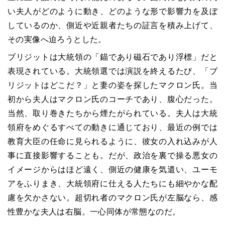
い夫人がどのように動き、どのような形で影響力を及ぼ
しているのか、側近や近親者たちの証言を積み上げて、
その実像へ迫ろうとした。
ブリジットは大統領の「錨であり磁石であり浮標」だと
表現されている。大統領選では演説を終えるたび、「ブ
リジットはどこだ？」と妻の姿を探したマクロン氏。当
初から夫人はマクロン氏のコーチであり、腹心だった。
当然、取り巻きたちから煙たがられている。夫人は大統
領府をめぐるすべての動きに通じており、最近の例では
教育大臣の任命に見られるように、彼女の入れ込みが人
事に直接影響することも。だが、政治を裏で操る悪女の
イメージからはほど遠く、側近の健康を気遣い、ユーモ
アをふりまき、大統領府に仕える人たちにも細やかな配
慮を欠かさない。超切れ者のマクロン氏が左脳なら、感
性豊かな夫人は右脳。一心同体が常態なのだ。