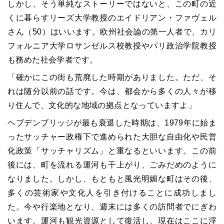
しかし、そう単純なストーリーではないと、この町の近
くに暮らすリーズ大学教授のエイドリアン・ファヴェル
さん（50）はいいます。欧州社会論の第一人者で、カリ
フォルニア大学ロサンゼルス校教授やパリ政治学院教授
も務めた社会学者です。
「確かにこの街も荒廃した時期がありました。ただ、そ
れは随分以前の話です。今は、都会から多くの人々が移
り住んで、文化的な地域の拠点となっていますよ」
ヘブデンブリッジが最も衰退した時期は、1979年に始ま
ったサッチャー政権下で進められた大胆な自由化や民営
化政策「サッチャリズム」と重なるといいます。この前
後には、町を流れる運河も干上がり、ごみだめのように
なりました。しかし、もともと風光明媚な町はその後、
多くの芸術家や文化人を引き付けることに成功しまし
た。今や行楽地となり、週末には多くの訪問者でにぎわ
います。運河も観光資源として復活し、現在はここに浮