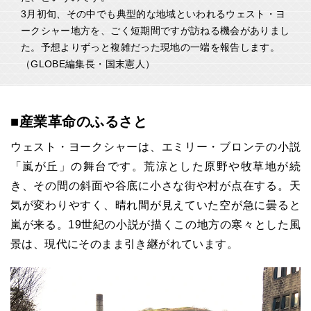
3月初旬、その中でも典型的な地域といわれるウェスト・ヨ
ークシャー地方を、ごく短期間ですが訪ねる機会がありまし
た。予想よりずっと複雑だった現地の一端を報告します。
（GLOBE編集長・国末憲人）
■産業革命のふるさと
ウェスト・ヨークシャーは、エミリー・ブロンテの小説
「嵐が丘」の舞台です。荒涼とした原野や牧草地が続
き、その間の斜面や谷底に小さな街や村が点在する。天
気が変わりやすく、晴れ間が見えていた空が急に曇ると
嵐が来る。19世紀の小説が描くこの地方の寒々とした風
景は、現代にそのまま引き継がれています。