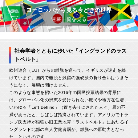
ヨーロッパから見る今どきの世界
連載一覧を見る
社会学者とともに歩いた「イングランドのラス
トベルト」
欧州連合（EU）からの離脱を巡って、イギリスが迷走を続
けています。国内で離脱と残留の強硬派の折り合いはつきそ
うになく、展望は開けません。
このような事態を招いた2016年の国民投票結果の背景に
は、グローバル化の恩恵を受けられない庶民や地方在住者、
いわゆる「Left Behind」（置き去りにされた人々）層の不
満があったと、しばしば指摘されています。アメリカでトラ
ンプ氏支持が根強い旧工業地帯「ラストベルト」にあたるイ
ングランド北部の白人労働者層が、離脱への原動力となっ
た、というのです。