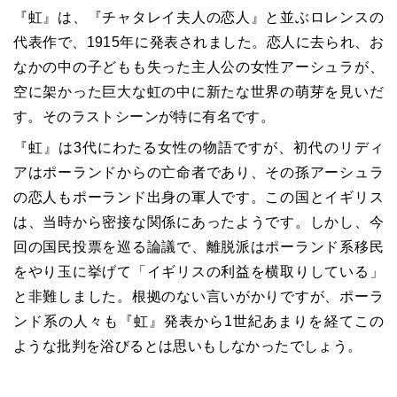
『虹』は、『チャタレイ夫人の恋人』と並ぶロレンスの
代表作で、1915年に発表されました。恋人に去られ、お
なかの中の子どもも失った主人公の女性アーシュラが、
空に架かった巨大な虹の中に新たな世界の萌芽を見いだ
す。そのラストシーンが特に有名です。
『虹』は3代にわたる女性の物語ですが、初代のリディ
アはポーランドからの亡命者であり、その孫アーシュラ
の恋人もポーランド出身の軍人です。この国とイギリス
は、当時から密接な関係にあったようです。しかし、今
回の国民投票を巡る論議で、離脱派はポーランド系移民
をやり玉に挙げて「イギリスの利益を横取りしている」
と非難しました。根拠のない言いがかりですが、ポーラ
ンド系の人々も『虹』発表から1世紀あまりを経てこの
ような批判を浴びるとは思いもしなかったでしょう。