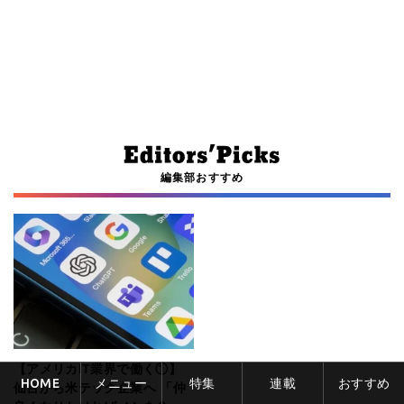
編集部おすすめ
【アメリカIT業界で働く①】
HOME
メニュー
特集
連載
おすすめ
仙台から米テック企業へ 「仲