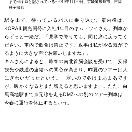
まで56キロと記されている=2019年1月20日、京畿道坡州市、吉岡
桂子撮影
駅を出て、待っているバスに乗り込む。案内役は、
KORAIL観光開発に入社4年目のキム・ソイさん。列車か
らずっと一緒だ。「見学で降りても、同じ席に戻ってく
ださい。車内で飲食は禁止です。返事は私がやる気がで
るように大きな声でお願いしますね」。
キムさんによると、昨春の南北首脳会談を受けて、安保
観光や鉄道の連結への関心が高まり、昨夏のツアーは大
にぎわいだったという。「寒いので冬はまあまあです
が、暖かくなるとまた増えると思いますよ」。ただ、白
馬高地駅まで京元線を走るDMZへの別のツアー列車は、
今春に運行を休止するという。