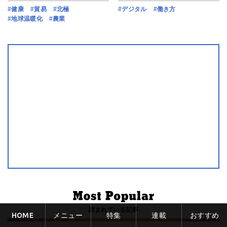
#健康
#貿易
#北極
#デジタル
#働き方
#地球温暖化
#農業
読まれている記事
HOME
メニュー
特集
連載
おすすめ