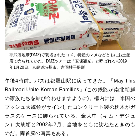
非武装地帯(DMZ)で栽培されたコメ。特産のマメなどともにお土産
店で売られていた。DMZツアーは「安保観光」と呼ばれる=2019
年1月20日、京畿道坡州市、吉岡桂子撮影
午後4時前。バスは都羅山駅に戻ってきた。「May This
Railroad Unite Korean Families」(この鉄路が南北朝鮮
の家族たちを結び合わせますように)。構内には、米国の
ブッシュ大統領がサインしたコンクリート製の枕木がガ
ラスのケースに飾られている。金大中（キム・デジュ
ン）大統領と2002年2月、当地をともに訪ねたときのも
のだ。両首脳の写真もある。