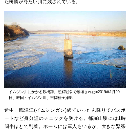
た橋脚が冷たい川に残されている。
イムジン川にかかる鉄橋跡。朝鮮戦争で破壊された=2019年1月20
日、韓国・イムジン川、吉岡桂子撮影
途中、臨津江(イムジンガン)駅でいったん降りてパスポ
ートなど身分証のチェックを受ける。都羅山駅には1時
間半ほどで到着。ホームには軍人もいるが、大きな緊張