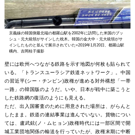
京義線の韓国側最北端の都羅山駅を2002年に訪問した米国のブッ
シュ・元大統領がサインした枕木。韓国の金大中・元大統領がサ
インしたものと並んで展示されていた=2019年1月20日、都羅山駅
構内、吉岡桂子撮影
壁には欧州へつながる鉄路を示す地図が何枚も貼られて
いる。「トランスユーラシア鉄道ネットワーク」。中国
の習近平(シー・チンピン)政権が進める対外構想「一帯
一路」の韓国版のようだ。いや、日本が戦中に築こうと
した鉄路網の復活のようにも見える。
ただ、出入国審査のために用意された場所は、がらんと
したまま。鉄道の連結事業は進んでいない。貨物につい
ては、盧武鉉(ノ・ムヒョン)政権時代には一部区間で開
城工業団地関係の輸送を行っていたが、政権末期に中断