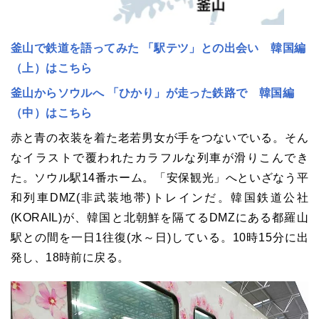
釜山で鉄道を語ってみた 「駅テツ」との出会い 韓国編
（上）はこちら
釜山からソウルへ 「ひかり」が走った鉄路で 韓国編
（中）はこちら
赤と青の衣装を着た老若男女が手をつないでいる。そん
なイラストで覆われたカラフルな列車が滑りこんでき
た。ソウル駅14番ホーム。「安保観光」へといざなう平
和列車DMZ(非武装地帯)トレインだ。韓国鉄道公社
(KORAIL)が、韓国と北朝鮮を隔てるDMZにある都羅山
駅との間を一日1往復(水～日)している。10時15分に出
発し、18時前に戻る。