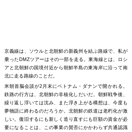
京義線は、ソウルと北朝鮮の新義州を結ぶ路線で、私が
乗ったDMZツアーはその一部を走る。東海線とは、ロシ
アと北朝鮮の国境付近から朝鮮半島の東海岸に沿って南
北に走る路線のことだ。
米朝首脳会談が2月末にベトナム・ダナンで開かれる。
鉄路の行方は、北朝鮮の非核化しだいだ。朝鮮戦争後、
繰り返し浮いては沈み、また浮き上がる構想は、今度も
夢物語に終わるのだろうか。北朝鮮の鉄道は老朽化が激
しい。復旧するにも新しく造り直すにも巨額の資金が必
要になることは、この事業の賛否にかかわらず共通認識