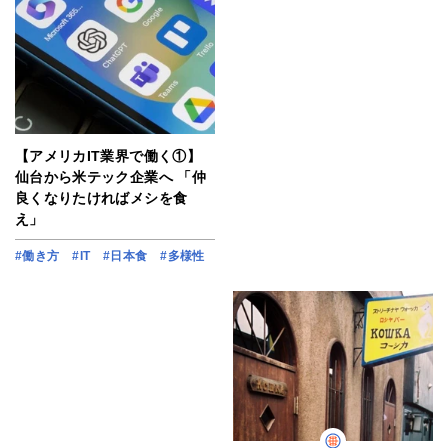
【アメリカIT業界で働く①】
仙台から米テック企業へ 「仲
良くなりたければメシを食
え」
#働き方
#IT
#日本食
#多様性