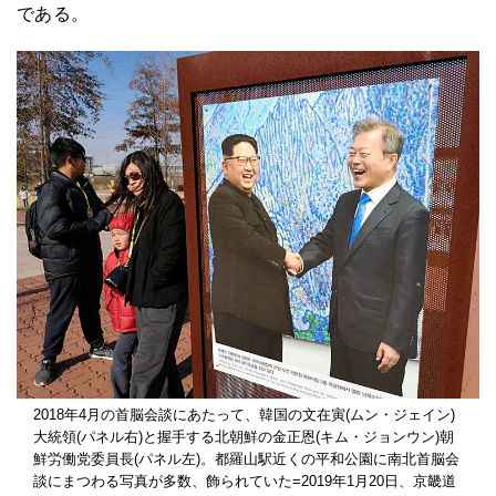
である。
2018年4月の首脳会談にあたって、韓国の文在寅(ムン・ジェイン)
大統領(パネル右)と握手する北朝鮮の金正恩(キム・ジョンウン)朝
鮮労働党委員長(パネル左)。都羅山駅近くの平和公園に南北首脳会
談にまつわる写真が多数、飾られていた=2019年1月20日、京畿道