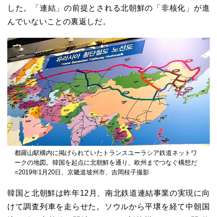
した。「連結」の前提とされる北朝鮮の「非核化」が進
んでいないことの裏返しだ。
都羅山駅構内に掲げられていたトランスユーラシア鉄道ネットワ
ークの地図。韓国を起点に北朝鮮を通り、欧州までつなぐ構想だ
=2019年1月20日、京畿道坡州市、吉岡桂子撮影
韓国と北朝鮮は昨年12月、南北鉄道連結事業の実現に向
けて調査列車を走らせた。ソウルから平壌を経て中朝国