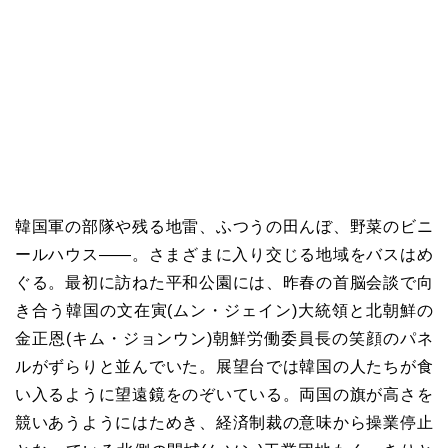
韓国軍の部隊や残る地雷、ふつうの田んぼ、野菜のビニ
ールハウス――。さまざまに入り交じる地域をバスはめ
ぐる。最初に訪ねた平和公園には、昨春の首脳会談で向
き合う韓国の文在寅(ムン・ジェイン)大統領と北朝鮮の
金正恩(キム・ジョンウン)朝鮮労働委員長の笑顔のパネ
ルがずらりと並んでいた。展望台では韓国の人たちが食
い入るように望遠鏡をのぞいている。両国の旗が高さを
競いあうようにはためき、経済制裁の意味から操業停止