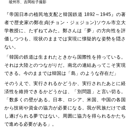
坡州市、吉岡桂子撮影
『帝国日本の植民地支配と韓国鉄道 1892～1945』の著
者で歴史家の鄭在貞(チョン・ジェジョン)ソウル市立大
学教授に、たずねてみた。鄭さんは「夢」の方向性を評
価しつつも、現状のままでは実現に懐疑的な姿勢を隠さ
ない。
「韓国の鉄道は生まれたときから国際性を持っている。
それは大陸とのつながりだ。南北の連結あってこそ実現
できる。今のままでは韓国は「島」のような存在だ」
そのうえで、実行されるかどうか、実行されたあとに経
済性を維持できるかどうかは、「別問題」と言い切る。
「数多くの壁がある。日本、ロシア、米国、中国の各国
から技術や資金の協力が必要になる。我が民族だけで成
し遂げられる夢ではない。周囲に協力を得られるかたち
で進める必要がある」。