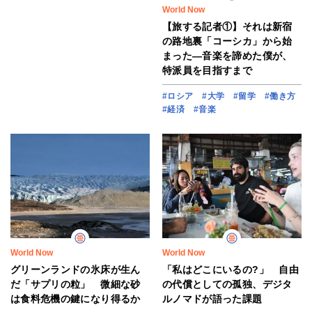
World Now
【旅する記者①】それは新宿
の路地裏「コーシカ」から始
まった―音楽を諦めた僕が、
特派員を目指すまで
#ロシア
#大学
#留学
#働き方
#経済
#音楽
World Now
World Now
グリーンランドの氷床が生ん
「私はどこにいるの?」 自由
だ「サプリの粒」 微細な砂
の代償としての孤独、デジタ
は食料危機の鍵になり得るか
ルノマドが語った課題