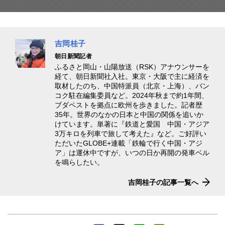
吉岡桂子
朝日新聞記者
ふるさと岡山・山陽放送（RSK）アナウンサーを
経て、朝日新聞社入社。東京・大阪で主に経済を
取材したのち、中国特派員（北京・上海）、バン
コク駐在編集委員など。2024年秋まで約1年間、
ブダペストを拠点に欧州を歩きました。記者歴
35年。世界のなかの日本と中国の関係を追いか
けています。単著に『鉄道と愛国 中国・アジア
3万キロを列車で旅して考えた』など。ご好評い
ただいたGLOBE+連載「鉄輪で行く中国・アジ
ア」は運休中ですが、いつの日か再開の発車ベル
を鳴らしたい。
吉岡桂子の記事一覧へ