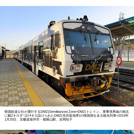
韓国鉄道公社が運行するDMZ(Demilitarized Zone=DMZ)トレイン。軍事境界線の南北
に幅2キロずつ計4キロ設けられたDMZ(非武装地帯)の韓国側を走る観光列車=2019年
1月20日、京畿道坡州市・都羅山駅、吉岡桂子