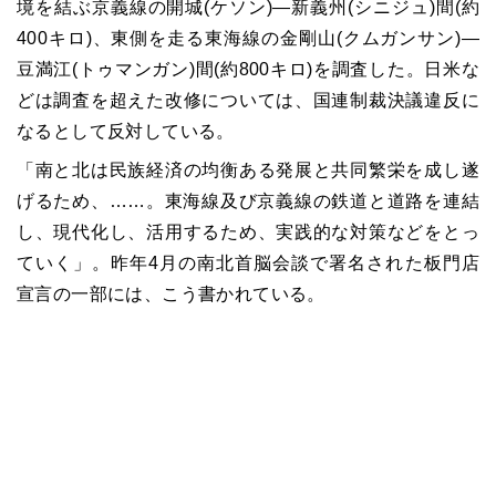
境を結ぶ京義線の開城(ケソン)―新義州(シニジュ)間(約
400キロ)、東側を走る東海線の金剛山(クムガンサン)―
豆満江(トゥマンガン)間(約800キロ)を調査した。日米な
どは調査を超えた改修については、国連制裁決議違反に
なるとして反対している。
「南と北は民族経済の均衡ある発展と共同繁栄を成し遂
げるため、……。東海線及び京義線の鉄道と道路を連結
し、現代化し、活用するため、実践的な対策などをとっ
ていく」。昨年4月の南北首脳会談で署名された板門店
宣言の一部には、こう書かれている。