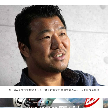
息子3人をすべて世界チャンピオンに育てた亀田史郎さん=トゥモロウズ提供