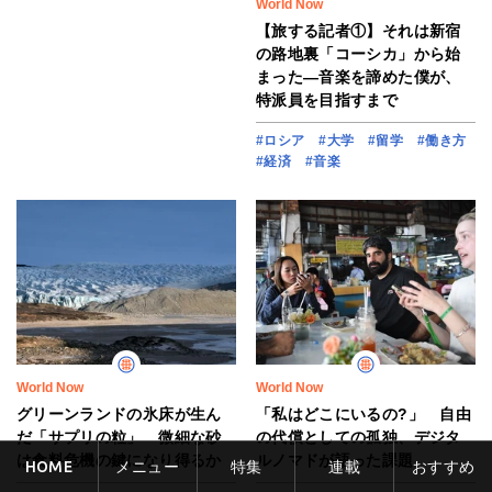
World Now
【旅する記者①】それは新宿
の路地裏「コーシカ」から始
まった―音楽を諦めた僕が、
特派員を目指すまで
#ロシア
#大学
#留学
#働き方
#経済
#音楽
World Now
World Now
グリーンランドの氷床が生ん
「私はどこにいるの?」 自由
だ「サプリの粒」 微細な砂
の代償としての孤独、デジタ
は食料危機の鍵になり得るか
ルノマドが語った課題
HOME
メニュー
特集
連載
おすすめ