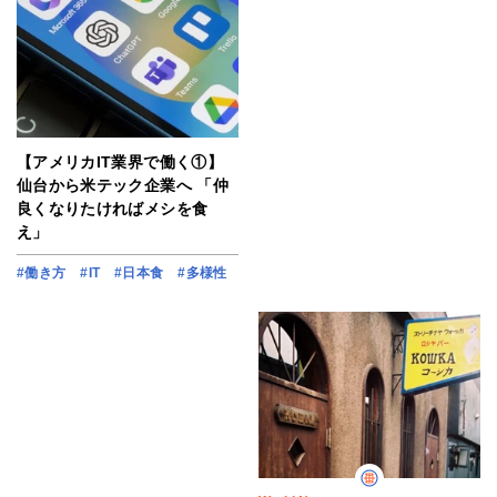
【アメリカIT業界で働く①】
仙台から米テック企業へ 「仲
良くなりたければメシを食
え」
#働き方
#IT
#日本食
#多様性