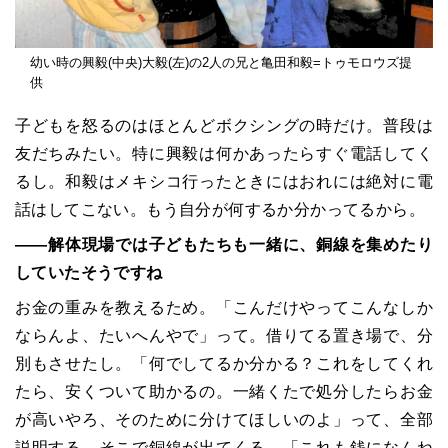
幼い時の興毅(中央)大毅(左)の2人の兄と亀田和毅=トゥモロウズ提
供
子どもを怒るのはほとんどボクシングの時だけ。普段は
友だちみたい。特に興毅は何かあったらすぐ電話してく
るし。和毅はメキシコ行ったときにはおれには絶対に電
話はしてこない。もう自分が何するか分かってるから。
――解体現場では子どもたちも一緒に、銅線を集めたり
していたそうですね
お金の重みを教えるため。「こんだけやってこんなしか
ならんよ、たいへんやで」って。借りてる置き場で、分
別もさせたし。「何でしてるか分かる？これをしてくれ
たら、安くついて助かるの。一緒くたで処分したらお金
が高いやろ、そのために分けてほしいのよ」って、全部
説明する。そこで銅線が出てくる。「これも銭になんね