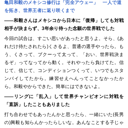
亀田和毅のメキシコ修行は「完全アウェー」 一人で道
を拓き、世界王者に返り咲くまで
――和毅さんはメキシコから日本に「復帰」しても対戦
相手が決まらず、3年余り待った念願の世界戦でした
今回の試合は、すごい思いがあったと思うよ。そら、(あ
れだけ待たされたら)くさるよ、普通の選手やったら。も
う、くさって、ブクーって太って、「おい、世界戦決ま
るぞ」ってなってから動く。それやったら負けてた。信
じて、信じて、コンディションつくって、いつでもスタ
ンバイしてたから。練習せえへんってことなかったか
ら。和毅やからできた。簡単にはできないよ。
――リングに「乱入」して世界チャンピオンに対戦を
「直訴」したこともありました
打ち合わせでもあったんかと思ったら、一緒にいた(長男
の)興毅も知らんかったらしいな。あんなことする子じゃ