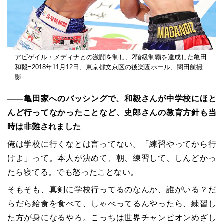
アビゲイル・メディナとの激闘を制し、2階級制覇を達成した亀田
和毅=2018年11月12日、東京都文京区の後楽園ホール、関田航撮
影
――亀田家へのバッシングで、和毅さんが中学校にほと
んど行ってなかったことなど、史郎さんの教育方針も当
時は非難されました
俺は学校に行くなとは言ってない。「練習やってから行
けよ」って。本人が決めて、朝、練習して、しんどかっ
たら寝てる。でも怒ったことない。
そもそも、真剣に学校行ってるのなんか、誰がいる？だ
らだら給食を食べて、しゃべってるんやったら、練習し
た方が身になるやろ。こっちは世界チャンピオンめざし