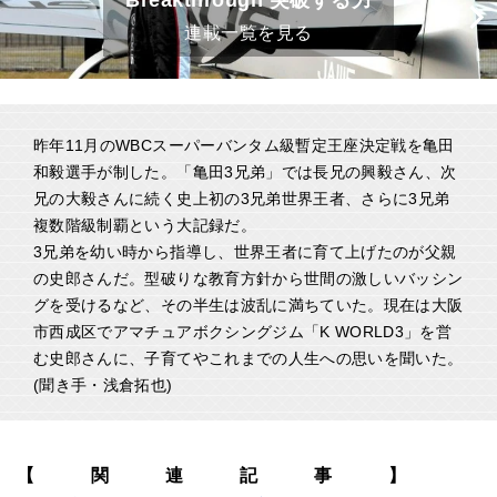
Breakthrough 突破する力
連載一覧を見る
昨年11月のWBCスーパーバンタム級暫定王座決定戦を亀田
和毅選手が制した。「亀田3兄弟」では長兄の興毅さん、次
兄の大毅さんに続く史上初の3兄弟世界王者、さらに3兄弟
複数階級制覇という大記録だ。
3兄弟を幼い時から指導し、世界王者に育て上げたのが父親
の史郎さんだ。型破りな教育方針から世間の激しいバッシン
グを受けるなど、その半生は波乱に満ちていた。現在は大阪
市西成区でアマチュアボクシングジム「K WORLD3」を営
む史郎さんに、子育てやこれまでの人生への思いを聞いた。
(聞き手・浅倉拓也)
【関連記事】