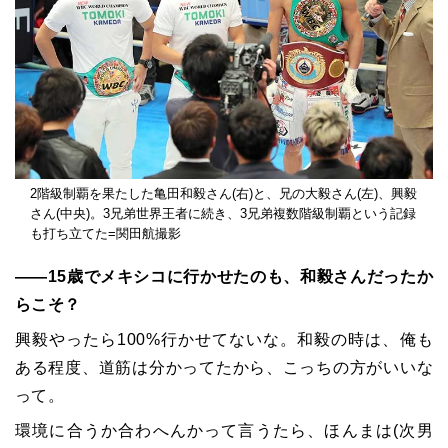
2階級制覇を果たした亀田和毅さん(右)と、兄の大毅さん(左)、興毅
さん(中央)。3兄弟世界王者に続き、3兄弟複数階級制覇という記録
も打ち立てた=関田航撮影
――15歳でメキシコに行かせたのも、和毅さんだったか
らこそ？
興毅やったら100%行かせてないな。和毅の時は、俺も
ある程度、道筋は分かってたから、こっちの方がいいな
って。
環境に合うか合わへんかって言うたら、ほんまは(次男