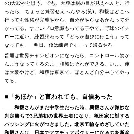
の)大毅やと思う。でも、大毅は親の目が見えへんとこ行
ったら、ちょっと練習せえへんやろ(笑)。和毅はどこへ
行っても性格が完璧やから。自分がやらなあかんって分
かってる。すごいプロ意識もってる子やで。野球のイチ
ローに近い。練習終わって「どっか遊びに行こう」って
なっても、「明日、僕は練習です」って帰るやろ。
普通は世界チャンピオンになったら、コントロール効か
んようなってくるのよ。和毅はそれができる。いま、俺
は大阪やけど、和毅は東京で、ほとんど自分中心でやっ
てる。
■「あほか」と言われても、自信あった
――和毅さんがまだ中学生だった時、興毅さんが微妙な
判定勝ちで3兄弟初の世界王者になり、亀田家に対する
バッシングに火がつきました。北京五輪をめざしていた
和毅さんは、日本でアマチュアボクサーになるのを断念