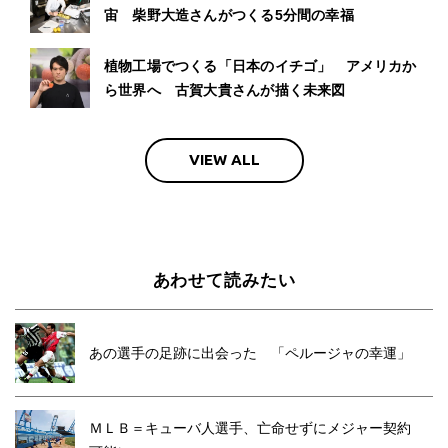
宙 柴野大造さんがつくる5分間の幸福
植物工場でつくる「日本のイチゴ」 アメリカか
ら世界へ 古賀大貴さんが描く未来図
VIEW ALL
あわせて読みたい
あの選手の足跡に出会った 「ペルージャの幸運」
ＭＬＢ＝キューバ人選手、亡命せずにメジャー契約