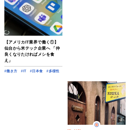
【アメリカIT業界で働く①】
仙台から米テック企業へ 「仲
良くなりたければメシを食
え」
#働き方
#IT
#日本食
#多様性