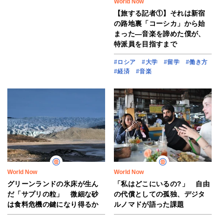
World Now
【旅する記者①】それは新宿
の路地裏「コーシカ」から始
まった―音楽を諦めた僕が、
特派員を目指すまで
#ロシア
#大学
#留学
#働き方
#経済
#音楽
World Now
World Now
グリーンランドの氷床が生ん
「私はどこにいるの?」 自由
だ「サプリの粒」 微細な砂
の代償としての孤独、デジタ
は食料危機の鍵になり得るか
ルノマドが語った課題