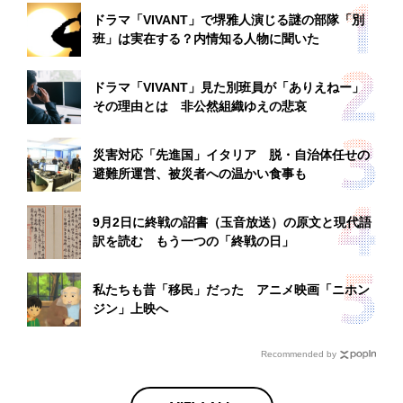
ドラマ「VIVANT」で堺雅人演じる謎の部隊「別
班」は実在する？内情知る人物に聞いた
ドラマ「VIVANT」見た別班員が「ありえねー」
その理由とは 非公然組織ゆえの悲哀
災害対応「先進国」イタリア 脱・自治体任せの
避難所運営、被災者への温かい食事も
9月2日に終戦の詔書（玉音放送）の原文と現代語
訳を読む もう一つの「終戦の日」
私たちも昔「移民」だった アニメ映画「ニホン
ジン」上映へ
Recommended by