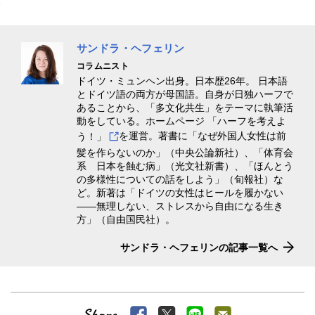
サンドラ・ヘフェリン
コラムニスト
ドイツ・ミュンヘン出身。日本歴26年。 日本語
とドイツ語の両方が母国語。自身が日独ハーフで
あることから、「多文化共生」をテーマに執筆活
動をしている。ホームページ
「ハーフを考えよ
う！」
を運営。著書に「なぜ外国人女性は前
髪を作らないのか」（中央公論新社）、「体育会
系 日本を蝕む病」（光文社新書）、「ほんとう
の多様性についての話をしよう」（旬報社）な
ど。新著は「ドイツの女性はヒールを履かない
――無理しない、ストレスから自由になる生き
方」（自由国民社）。
サンドラ・ヘフェリンの記事一覧へ