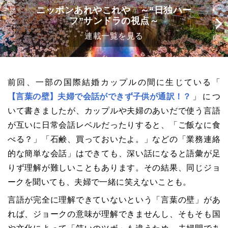
ニッポンあれやこれや ～“日独ハー
フ”サンドラの視点～
連載一覧を見る
前回、一部の国際結婚カップルの間に生じている「
【言葉の壁】夫婦で会話ができず子供が通訳！？
」につ
いて書きましたが、カップルや夫婦のあいだで使う言語
が互いに日常会話レベルだったりすると、「ご飯なに食
べる？」「石鹸、買っておいたよ。」などの「業務連絡
的な簡単な会話」はできても、深い話になると語彙が足
りず理解が難しいこともあります。その結果、同じジョ
ークを聞いても、夫婦で一緒に笑えないことも。
言語が完全に理解できていないという「言葉の壁」があ
れば、ジョークの意味が理解できませんし、そもそも国