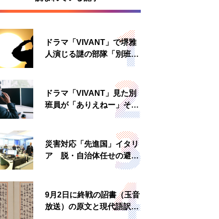
ドラマ「VIVANT」で堺雅
人演じる謎の部隊「別班」
は実在する？内情知る人物
に聞いた
ドラマ「VIVANT」見た別
班員が「ありえねー」その
理由とは 非公然組織ゆえ
の悲哀
災害対応「先進国」イタリ
ア 脱・自治体任せの避難
所運営、被災者への温かい
食事も
9月2日に終戦の詔書（玉音
放送）の原文と現代語訳を
読む もう一つの「終戦の