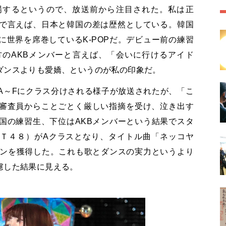
場するというので、放送前から注目された。私は正
で言えば、日本と韓国の差は歴然としている。韓国
世界を席巻しているK-POPだ。デビュー前の練習
のAKBメンバーと言えば、「会いに行けるアイド
ダンスよりも愛嬌、というのが私の印象だ。
A～Fにクラス分けされる様子が放送されたが、「こ
審査員からことごとく厳しい指摘を受け、泣き出す
国の練習生、下位はAKBメンバーという結果でスタ
Ｔ４８）がAクラスとなり、タイトル曲「ネッコヤ
ションを獲得した。これも歌とダンスの実力というより
慮した結果に見える。