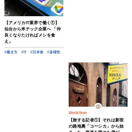
【アメリカIT業界で働く①】
仙台から米テック企業へ 「仲
良くなりたければメシを食
え」
#働き方
#IT
#日本食
#多様性
World Now
【旅する記者①】それは新宿
の路地裏「コーシカ」から始