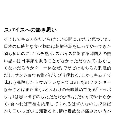
スパイスへの熱き思い
そうしてキムチをたいらげている間に､はたと気づいた｡
日本の伝統的な食べ物には朝鮮半島を伝ってやってきた
物も多いのに､キムチ然り､スパイスに対する韓国人の熱
い思いは日本海を渡ることがなかっただなんて､おかし
くないだろうか？ 一体なぜ｡ワサビはもちろん刺激的
だし､サンショウも舌がぴりぴり痺れる｡しかしキムチで
味わう発酵したトウガラシならではの､あのファンキー
な辛さとはまた違う｡とりわけの辛味炒めである｢トッポ
ッキ｣は思い出すのもただただ恐怖｡おだやかでやわらか
く､食べれば幸福を約束してくれるはずのなのに､
3
回ば
かり口いっぱいに頬張ると､情け容赦ない痛みというバ