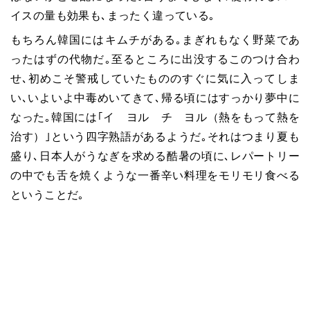
イスの量も効果も､まったく違っている｡
もちろん韓国にはキムチがある｡まぎれもなく野菜であ
ったはずの代物だ｡至るところに出没するこのつけ合わ
せ､初めこそ警戒していたもののすぐに気に入ってしま
い､いよいよ中毒めいてきて､帰る頃にはすっかり夢中に
なった｡韓国には｢イ ヨル チ ヨル（熱をもって熱を
治す）｣という四字熟語があるようだ｡それはつまり夏も
盛り､日本人がうなぎを求める酷暑の頃に､レパートリー
の中でも舌を焼くような一番辛い料理をモリモリ食べる
ということだ｡