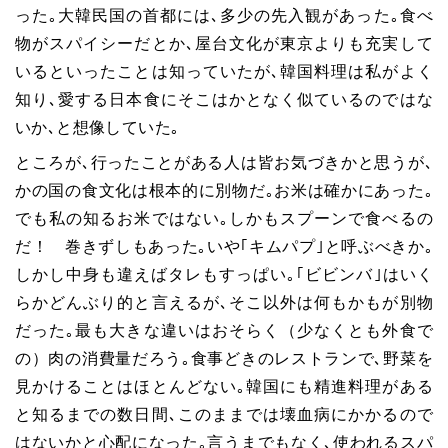
った｡大韓民国の首都には､多少の先入観があった｡食べ
物がスパイシーだとか､屋台文化が東京よりも充実して
いるといったことは知っていたが､韓国料理は私がよく
知り､愛する日本食にそこはかとなく似ているのではな
いか､と想像していた｡
ところが､行ったことがある人は皆お気づきかと思うが､
かの国の食文化は根本的に別物だ｡お米は確かにあった｡
でも私の知るお米ではない｡しかもスプーンで食べるの
だ！ 巻きずしもあった｡いや｢キムパプ｣と呼ぶべきか｡
しかし中身も違えばタレもすっぱい｡｢ビビンバ｣はいく
らかどんぶり的と言えるが､そこ以外は何もかもが別物
だった｡最も大きな違いはおそらく（少なくとも外食で
の）肉の消費量だろう｡食事どきのレストランで､野菜を
見かけることはほとんどない｡韓国にも精進料理がある
と知るまでの数日間､このままでは壊血病にかかるので
はないかと心配になった｡言うまでもなく､使われるスパ