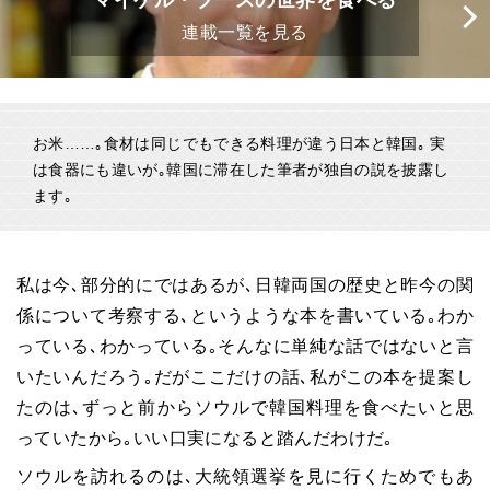
マイケル・ブースの世界を食べる
連載一覧を見る
お米……｡食材は同じでもできる料理が違う日本と韓国｡ 実
は食器にも違いが｡韓国に滞在した筆者が独自の説を披露し
ます｡
私は今､部分的にではあるが､日韓両国の歴史と昨今の関
係について考察する､というような本を書いている｡わか
っている､わかっている｡そんなに単純な話ではないと言
いたいんだろう｡だがここだけの話､私がこの本を提案し
たのは､ずっと前からソウルで韓国料理を食べたいと思
っていたから｡いい口実になると踏んだわけだ｡
ソウルを訪れるのは､大統領選挙を見に行くためでもあ