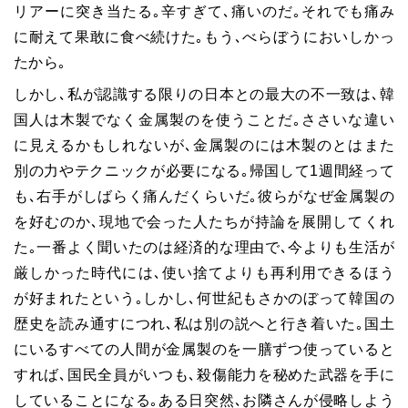
リアーに突き当たる｡辛すぎて､痛いのだ｡それでも痛み
に耐えて果敢に食べ続けた｡もう､べらぼうにおいしかっ
たから｡
しかし､私が認識する限りの日本との最大の不一致は､韓
国人は木製でなく金属製のを使うことだ｡ささいな違い
に見えるかもしれないが､金属製のには木製のとはまた
別の力やテクニックが必要になる｡帰国して
1
週間経って
も､右手がしばらく痛んだくらいだ｡彼らがなぜ金属製の
を好むのか､現地で会った人たちが持論を展開してくれ
た｡一番よく聞いたのは経済的な理由で､今よりも生活が
厳しかった時代には､使い捨てよりも再利用できるほう
が好まれたという｡しかし､何世紀もさかのぼって韓国の
歴史を読み通すにつれ､私は別の説へと行き着いた｡国土
にいるすべての人間が金属製のを一膳ずつ使っていると
すれば､国民全員がいつも､殺傷能力を秘めた武器を手に
していることになる｡ある日突然､お隣さんが侵略しよう