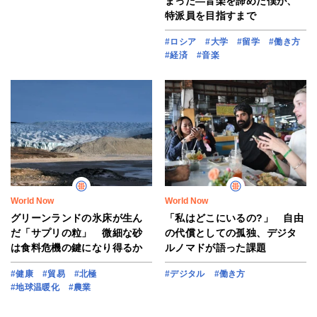
まった―音楽を諦めた僕が、
特派員を目指すまで
#ロシア
#大学
#留学
#働き方
#経済
#音楽
World Now
World Now
グリーンランドの氷床が生ん
「私はどこにいるの?」 自由
だ「サプリの粒」 微細な砂
の代償としての孤独、デジタ
は食料危機の鍵になり得るか
ルノマドが語った課題
#健康
#貿易
#北極
#デジタル
#働き方
#地球温暖化
#農業