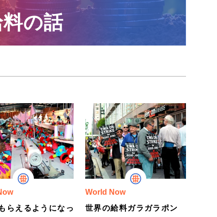
給料の話
Now
World Now
もらえるようになっ
世界の給料ガラガラポン