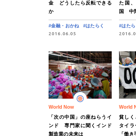
金 どうしたら反転できる
た国
か
国 中
#金融・おかね
#はたらく
#はたら
2016.06.05
2016.0
World Now
World 
「次の中国」の座ねらうイ
貧し
ンド 専門家に聞くインド
タイラ
製造業の未来は
「働き