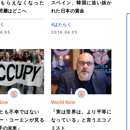
、もらえなくなった
スペイン、韓国に追い抜か
間層はどこへ
れた日本の賃金
く
#はたらく
6.05
2016.06.05
Now
World Now
くとも不幸ではない
「実は世界は、より平等に
ー・コーエンが見る
なっている」と言うエコノ
手の未来」
ミスト