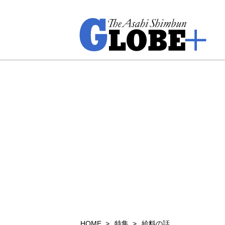
HOME
特集
給料の話