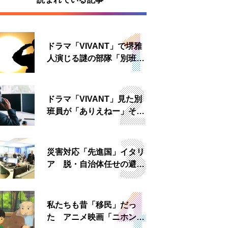
ドラマ「VIVANT」で堺雅
人演じる謎の部隊「別班」
は実在する？内情知る人物
に聞いた
ドラマ「VIVANT」見た別
班員が「ありえねー」その
理由とは 非公然組織ゆえ
の悲哀
災害対応「先進国」イタリ
ア 脱・自治体任せの避難
所運営、被災者への温かい
食事も
私たちも昔「移民」だっ
た アニメ映画「ニホンジ