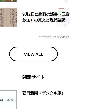
ン」上映へ
9月2日に終戦の詔書（玉音
放送）の原文と現代語訳を
読む もう一つの「終戦の
日」
Recommended by
VIEW ALL
関連サイト
朝日新聞（デジタル版）