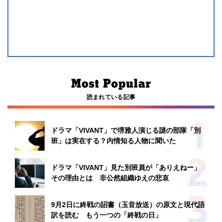
読まれている記事
ドラマ「VIVANT」で堺雅人演じる謎の部隊「別
班」は実在する？内情知る人物に聞いた
ドラマ「VIVANT」見た別班員が「ありえねー」
その理由とは 非公然組織ゆえの悲哀
9月2日に終戦の詔書（玉音放送）の原文と現代語
訳を読む もう一つの「終戦の日」