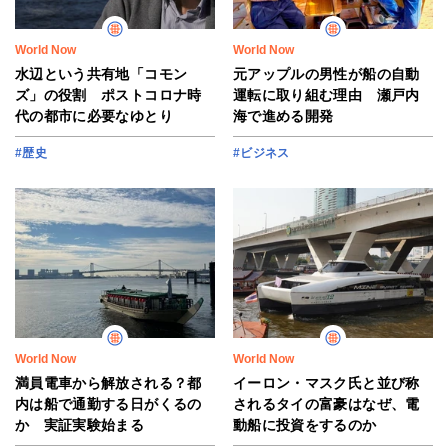
World Now
World Now
水辺という共有地「コモン
元アップルの男性が船の自動
ズ」の役割 ポストコロナ時
運転に取り組む理由 瀬戸内
代の都市に必要なゆとり
海で進める開発
#歴史
#ビジネス
World Now
World Now
満員電車から解放される？都
イーロン・マスク氏と並び称
内は船で通勤する日がくるの
されるタイの富豪はなぜ、電
か 実証実験始まる
動船に投資をするのか