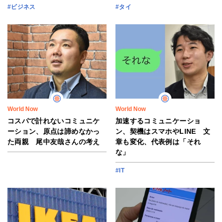
#ビジネス
#タイ
World Now
World Now
コスパで計れないコミュニケ
加速するコミュニケーショ
ーション、原点は諦めなかっ
ン、契機はスマホやLINE 文
た両親 尾中友哉さんの考え
章も変化、代表例は「それ
な」
#IT