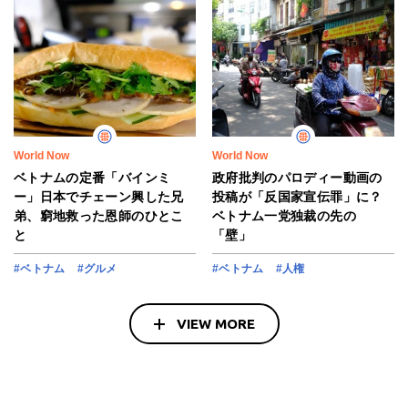
World Now
World Now
ベトナムの定番「バインミ
政府批判のパロディー動画の
ー」日本でチェーン興した兄
投稿が「反国家宣伝罪」に？
弟、窮地救った恩師のひとこ
ベトナム一党独裁の先の
と
「壁」
#ベトナム
#グルメ
#ベトナム
#人権
VIEW MORE