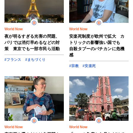
World Now
World Now
夜が明るすぎる光害の問題、
安楽死制度が欧州で拡大 カ
パリでは消灯早めるなどの対
トリックの影響強い国でも
策 東京でも一部市民ら活動
自殺タブーのバチカンに危機
感
#フランス
#まちづくり
#宗教
#安楽死
World Now
World Now