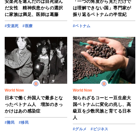
安楽死を選んだのは自死望ん
「一つの角度から見ただけで
だ女性 精神疾患からの選択
は理解できない国」専門家が
に家族は満足、医師は葛藤
振り返るベトナムの半世紀
#安楽死
#医療
#ベトナム
World Now
World Now
日本で働く外国人で最多とな
知られざるコーヒー豆生産大
ったベトナム人 増加のきっ
国ベトナムに変化の兆し、高
かけはあの感染症
級豆を少数民族と育てる日本
人
#難民
#移民
#グルメ
#ビジネス