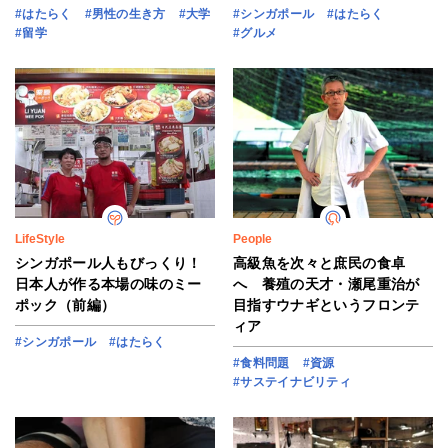
#はたらく
#男性の生き方
#大学
#シンガポール
#はたらく
#留学
#グルメ
LifeStyle
People
シンガポール人もびっくり！
高級魚を次々と庶民の食卓
日本人が作る本場の味のミー
へ 養殖の天才・瀬尾重治が
ポック（前編）
目指すウナギというフロンテ
ィア
#シンガポール
#はたらく
#食料問題
#資源
#サステイナビリティ