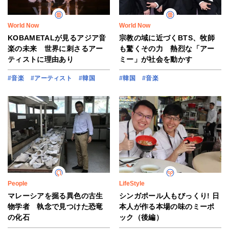
World Now
World Now
KOBAMETALが見るアジア音
宗教の域に近づくBTS、牧師
楽の未来 世界に刺さるアー
も驚くその力 熱烈な「アー
ティストに理由あり
ミー」が社会を動かす
#音楽
#アーティスト
#韓国
#韓国
#音楽
People
LifeStyle
マレーシアを掘る異色の古生
シンガポール人もびっくり! 日
物学者 執念で見つけた恐竜
本人が作る本場の味のミーポ
の化石
ック（後編）