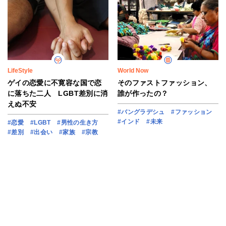
LifeStyle
World Now
ゲイの恋愛に不寛容な国で恋
そのファストファッション、
に落ちた二人 LGBT差別に消
誰が作ったの？
えぬ不安
#バングラデシュ
#ファッション
#インド
#未来
#恋愛
#LGBT
#男性の生き方
#差別
#出会い
#家族
#宗教