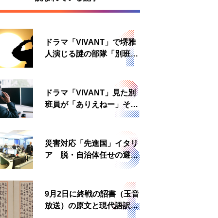
ドラマ「VIVANT」で堺雅
人演じる謎の部隊「別班」
は実在する？内情知る人物
に聞いた
ドラマ「VIVANT」見た別
班員が「ありえねー」その
理由とは 非公然組織ゆえ
の悲哀
災害対応「先進国」イタリ
ア 脱・自治体任せの避難
所運営、被災者への温かい
食事も
9月2日に終戦の詔書（玉音
放送）の原文と現代語訳を
読む もう一つの「終戦の