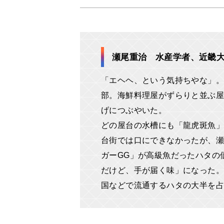
瀬尾重治 水産学者、近畿
「エヘヘ、という気持ちやな」。
部。海鮮料理屋がずらりと並ぶ屋
げにつぶやいた。
どの屋台の水槽にも「龍虎斑魚
台街では口にできなかったが、瀬
ガーGG」が高級魚だったハタの
だけど、手が届く味」になった。
国などで流通するハタの大半を