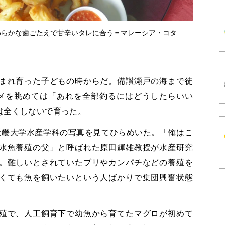
わらかな歯ごたえで甘辛いタレに合う＝マレーシア・コタ
まれ育った子どもの時からだ。備讃瀬戸の海まで徒
メを眺めては「あれを全部釣るにはどうしたらいい
は全くしないで育った。
近畿大学水産学科の写真を見てひらめいた。「俺はこ
水魚養殖の父」と呼ばれた原田輝雄教授が水産研究
。難しいとされていたブリやカンパチなどの養殖を
くても魚を飼いたいという人ばかりで集団興奮状態
殖で、人工飼育下で幼魚から育てたマグロが初めて