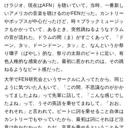
けラジオ、現在はAFN）を聴いていて。当時、一番新し
いアメリカの音楽を聴けるのがFENだった。カントリー
やポップスが中心だったけど、時々ブラックミュージッ
クもかかっていて、あるとき、突然跳ねるようなドラム
の音が流れた。ドラムの間（ま）がすごくあって、「ド
ーン、タッ、ドーンドーン、タッ」と、なんというか祭
り囃子（ばやし）的な、祭りの太鼓のビートに近い、有
色人種的な感覚があった。最初に惹かれたのは、その跳
ねるようなビート感だった。
大学でFEN研究会というサークルに入ってたから、同じ
ように気づいた人もいて、「この間、不思議なのがかか
ってましたよね」って先輩に話して、「こんな感じでし
たよね」って、うその英語を乗せてまねして、「おお、
それそれ」と言われて。ビートに詞を乗せること自体は
カントリーでもやっていたから、最初は詞にそれほど注
意は向かなかった。ただ、言葉を乗せるということをア