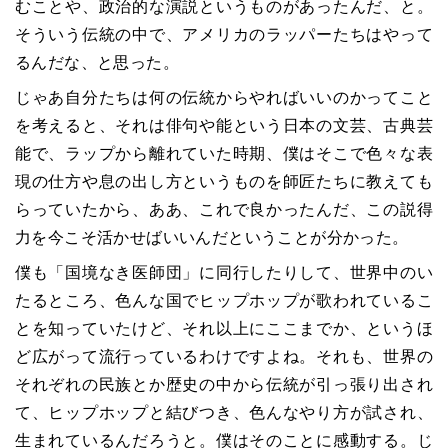
むことや、政治的な演説というものがあったんだ、と。
そういう伝統の中で、アメリカのラッパーたちはやって
るんだな、と思った。
じゃあ自分たちは何の伝統からやればいいのかってこと
を考えると、それは俳句や能という日本の文芸、古典芸
能で、ラップから離れていた時期、僕はそこで色々な表
現の仕方や息の出し方というものを師匠たちに教えても
らっていたから、ああ、これで良かったんだ、この説得
力を今こそ活かせばいいんだということが分かった。
僕も「国境なき医師団」に同行したりして、世界中のい
たるところ、色んな国でヒップホップが歌われているこ
とを知っていたけど、それ以上にここまでか、というほ
ど広がって流行っているわけですよね。それも、世界の
それぞれの民族とか歴史の中から伝統が引っ張り出され
て、ヒップホップと結びつき、色んなやり方が試され、
生まれているんだろうと。僕はそのことに感動する。じ