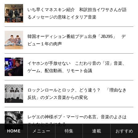
いち早くマネスキン紹介 和訳担当イワサさんが語
るメッセージの意味とイタリア音楽
韓国オーディション番組プデュ出身「JBJ95」 デ
ビュー１年の肉声
イヤホンが手放せない こだわり音の「沼」音楽、
ゲーム、配信動画、リモート会議
ロックンロールとロック、どう違う？ 「理由なき
反抗」のダンス音楽からの変化
レゲエの神様ボブ・マーリーの名言。音楽のよさは
こんなところにある
HOME
メニュー
特集
連載
おすすめ