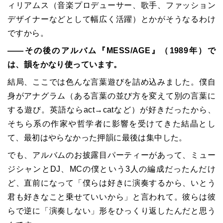
ィリアムス（音楽プロデューサー、歌手、ファッション
デザイナーなどとして幅広く活躍）とかがそうなるわけ
ですから。
――その後のアルバム『MESS/AGE』（1989年）で
は、韻をかなり使っています。
結局、ここでは色んな言葉遊びを詰め込みました。僕自
身がアナグラム（ある言葉の並び方を変えて別の言葉に
する遊び。英語ならact→catなど）が好きだったから、
そちら系の作家や哲学者に影響を受けてきた結晶とし
て、最初はやらなかった押韻に最後は集中した。
でも、アルバムのお披露目パーティーがあって、ミュー
ジシャンとDJ、MCの僕という3人の編成だったんだけ
ど、直前になって「僕らは好きに演奏するから、いとう
君も好きなこと乗せていいから」と言われて。彼らは彼
らで逆に「演奏しない」形をひっくり返したんだと思う