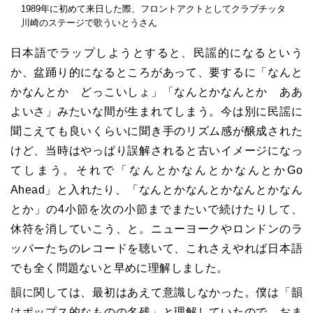
1989年に初めて来日した際、フロントアクトとしてクラブチッタ
川崎のステージで歌ういとうさん
日本語でラップしようとすると、民謡的になるという
か、盆踊り的になるところがあって、要するに「なんと
かなんとか どっこいしょ」「なんとかなんとか ああ
よいさ」みたいな間が生まれてしまう。今は別に民謡に
聞こえても良いくらいに聞き手のリズム感が醸成された
けど、当時はやっぱり誤解されると古いイメージになっ
てしまう。それで「なんとかなんとかなんとかGo
Ahead」と入れたり、「なんとかなんとかなんとかなん
とか」の4小節を次の小節までまたいで続けたりして、
休符を消していこう、と。ニューヨークやロンドンのラ
ッパーたちのレコードを聴いて、これさえやれば日本語
でも全く問題ないと早めに理解しました。
韻に関しては、最初はあえて意識しなかった。僕は「韻
はポップス的なものの名残」と理解していたので。おま