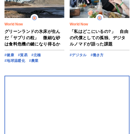
World Now
World Now
グリーンランドの氷床が生ん
「私はどこにいるの?」 自由
だ「サプリの粒」 微細な砂
の代償としての孤独、デジタ
は食料危機の鍵になり得るか
ルノマドが語った課題
#健康
#貿易
#北極
#デジタル
#働き方
#地球温暖化
#農業