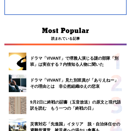
読まれている記事
ドラマ「VIVANT」で堺雅人演じる謎の部隊「別
班」は実在する？内情知る人物に聞いた
ドラマ「VIVANT」見た別班員が「ありえねー」
その理由とは 非公然組織ゆえの悲哀
9月2日に終戦の詔書（玉音放送）の原文と現代語
訳を読む もう一つの「終戦の日」
災害対応「先進国」イタリア 脱・自治体任せの
避難所運営、被災者への温かい食事も