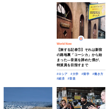
World Now
【旅する記者①】それは新宿
の路地裏「コーシカ」から始
まった―音楽を諦めた僕が、
特派員を目指すまで
#ロシア
#大学
#留学
#働き方
#経済
#音楽