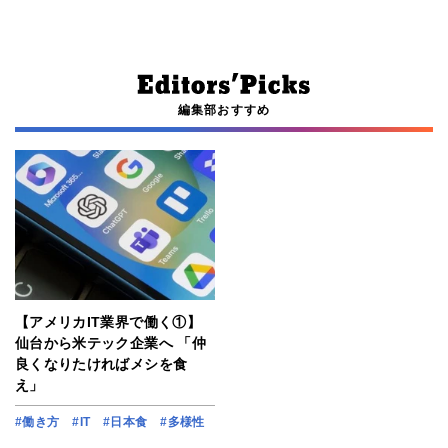
編集部おすすめ
【アメリカIT業界で働く①】
仙台から米テック企業へ 「仲
良くなりたければメシを食
え」
#働き方
#IT
#日本食
#多様性