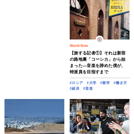
World Now
【旅する記者①】それは新宿
の路地裏「コーシカ」から始
まった―音楽を諦めた僕が、
特派員を目指すまで
#ロシア
#大学
#留学
#働き方
#経済
#音楽