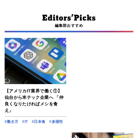
編集部おすすめ
【アメリカIT業界で働く①】
仙台から米テック企業へ 「仲
良くなりたければメシを食
え」
#働き方
#IT
#日本食
#多様性