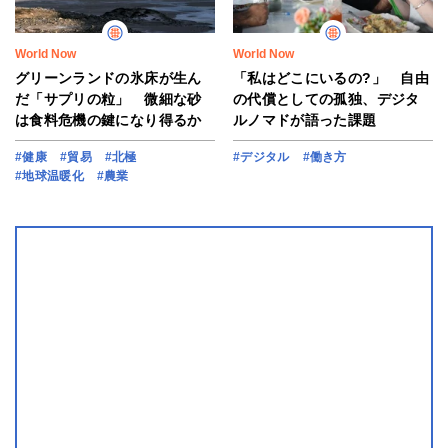
World Now
World Now
グリーンランドの氷床が生ん
「私はどこにいるの?」 自由
だ「サプリの粒」 微細な砂
の代償としての孤独、デジタ
は食料危機の鍵になり得るか
ルノマドが語った課題
#健康
#貿易
#北極
#デジタル
#働き方
#地球温暖化
#農業