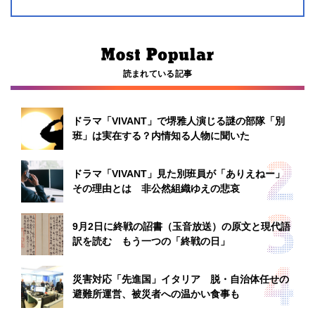
読まれている記事
ドラマ「VIVANT」で堺雅人演じる謎の部隊「別
班」は実在する？内情知る人物に聞いた
ドラマ「VIVANT」見た別班員が「ありえねー」
その理由とは 非公然組織ゆえの悲哀
9月2日に終戦の詔書（玉音放送）の原文と現代語
訳を読む もう一つの「終戦の日」
災害対応「先進国」イタリア 脱・自治体任せの
避難所運営、被災者への温かい食事も