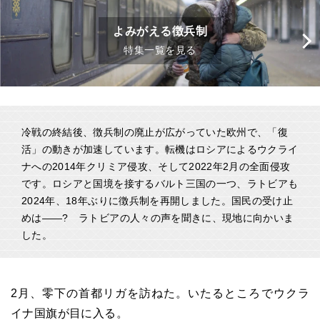
よみがえる徴兵制
特集一覧を見る
冷戦の終結後、徴兵制の廃止が広がっていた欧州で、「復
活」の動きが加速しています。転機はロシアによるウクライ
ナへの2014年クリミア侵攻、そして2022年2月の全面侵攻
です。ロシアと国境を接するバルト三国の一つ、ラトビアも
2024年、18年ぶりに徴兵制を再開しました。国民の受け止
めは――? ラトビアの人々の声を聞きに、現地に向かいま
した。
2月、零下の首都リガを訪ねた。いたるところでウクラ
イナ国旗が目に入る。