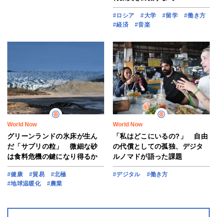
#ロシア
#大学
#留学
#働き方
#経済
#音楽
World Now
World Now
グリーンランドの氷床が生ん
「私はどこにいるの?」 自由
だ「サプリの粒」 微細な砂
の代償としての孤独、デジタ
は食料危機の鍵になり得るか
ルノマドが語った課題
#健康
#貿易
#北極
#デジタル
#働き方
#地球温暖化
#農業