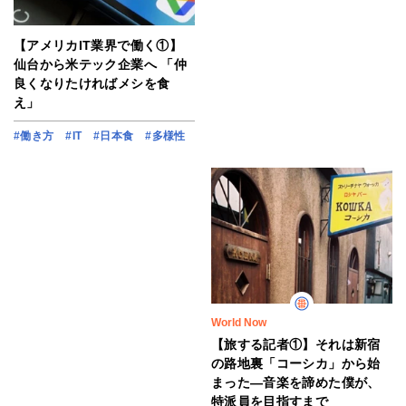
【アメリカIT業界で働く①】
仙台から米テック企業へ 「仲
良くなりたければメシを食
え」
#働き方
#IT
#日本食
#多様性
World Now
【旅する記者①】それは新宿
の路地裏「コーシカ」から始
まった―音楽を諦めた僕が、
特派員を目指すまで