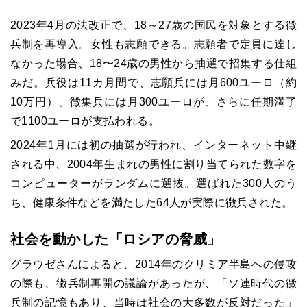
2023年4月の法改正で、18～27歳の国民を対象とする徴
兵制を再導入。女性も志願できる。志願者で定員に達し
なかった場合、18〜24歳の男性から抽選で招集する仕組
みだ。兵役は11カ月間で、志願兵には月600ユーロ（約
10万円）、徴集兵には月300ユーロが、さらに任期満了
で1100ユーロが支払われる。
2024年1月には初の抽選が行われ、インターネット中継
される中、2004年生まれの男性に割り当てられた数字を
コンピューターがランダムに選抜。選ばれた300人のう
ち、健康条件などを満たした64人が実際に徴兵された。
社会を動かした「ロシアの脅威」
グラウゼさんによると、2014年のクリミア半島への侵攻
の際も、徴兵制再開の議論があったが、「ソ連時代の徴
兵制の記憶もあり、当時は社会の大多数が反対だった」