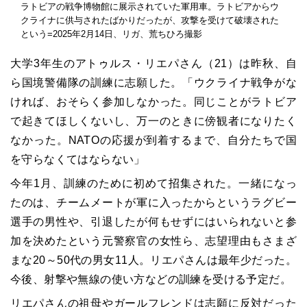
ラトビアの戦争博物館に展示されていた軍用車。ラトビアからウ
クライナに供与されたばかりだったが、攻撃を受けて破壊された
という=2025年2月14日、リガ、荒ちひろ撮影
大学3年生のアトゥルス・リエパさん（21）は昨秋、自
ら国境警備隊の訓練に志願した。「ウクライナ戦争がな
ければ、おそらく参加しなかった。同じことがラトビア
で起きてほしくないし、万一のときに傍観者になりたく
なかった。NATOの応援が到着するまで、自分たちで国
を守らなくてはならない」
今年1月、訓練のために初めて招集された。一緒になっ
たのは、チームメートが軍に入ったからというラグビー
選手の男性や、引退したが何もせずにはいられないと参
加を決めたという元警察官の女性ら、志望理由もさまざ
まな20～50代の男女11人。リエパさんは最年少だった。
今後、射撃や無線の使い方などの訓練を受ける予定だ。
リエパさんの祖母やガールフレンドは志願に反対だった