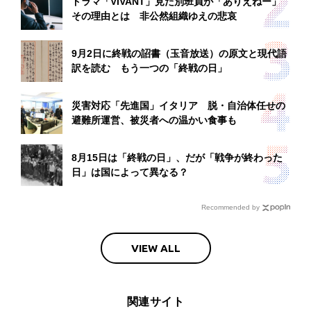
ドラマ「VIVANT」見た別班員が「ありえねー」
その理由とは 非公然組織ゆえの悲哀
9月2日に終戦の詔書（玉音放送）の原文と現代語
訳を読む もう一つの「終戦の日」
災害対応「先進国」イタリア 脱・自治体任せの
避難所運営、被災者への温かい食事も
8月15日は「終戦の日」、だが「戦争が終わった
日」は国によって異なる？
Recommended by
VIEW ALL
関連サイト