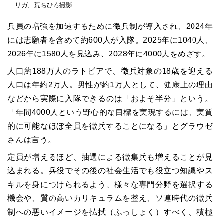
リガ、荒ちひろ撮影
兵員の増強を加速するために徴兵制が導入され、2024年
には志願者を含めて約600人が入隊。2025年に1040人、
2026年に1580人を見込み、2028年に4000人をめざす。
人口約188万人のラトビアで、徴兵対象の18歳を迎える
人口は年約2万人。男性が約1万人として、健康上の理由
などから実際に入隊できるのは「およそ半分」という。
「年間4000人という野心的な目標を実現するには、実質
的に可能なほぼ全員を徴兵することになる」とグラウゼ
さんは言う。
定員が増えるほど、抽選による徴集兵も増えることが見
込まれる。兵役でその後の社会生活でも役立つ知識やス
キルを身につけられるよう、様々な専門分野を選択する
機会や、質の高いカリキュラムを整え、ソ連時代の徴兵
制への悪いイメージを払拭（ふっしょく）すべく、積極