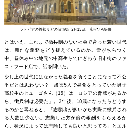
ラトビアの首都リガの旧市街=2月13日、荒ちひろ撮影
とはいえ、これまで徴兵制のない社会で育った若い世代
は、新たな義務をどう捉えているのか。雪がちらつく
中、昼休み中の地元の中高生らでにぎわう旧市街のファ
ストフード店で、話を聞いた。
少し上の世代にはなかった義務を負うことになって不公
平だとは思わない？ 級友5人で昼食をとっていた男子
高校生のヒューゴさん（16）は「ロシアの脅威があるか
ら、徴兵制は必要だ」。2年後、18歳になったらどうす
るのかと尋ねると、「志願者が多いから実際に徴兵され
る人数は少ない。志願した方が倍の報酬をもらえるか
ら、状況によっては志願しても良いと思ってる」とエル