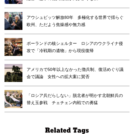
アウシュビッツ解放80年 多極化する世界で揺らぐ
欧州、ただよう焦燥感や無力感
ポーランドの核シェルター ロシアのウクライナ侵
攻で「冷戦期の遺物」から現役復帰
アメリカで50年以上なかった徴兵制、復活めぐり議
会で議論 女性への拡大案に賛否
「ロシア兵だらしない」脱北者が明かす北朝鮮兵の
替え玉参戦 チェチェン内戦での勇猛