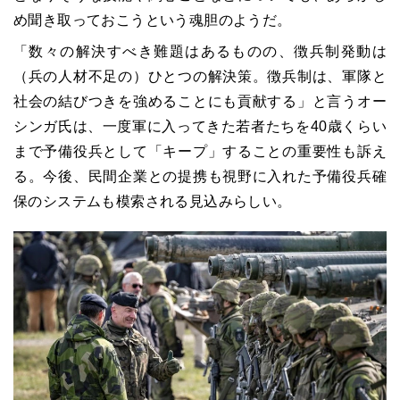
め聞き取っておこうという魂胆のようだ。
「数々の解決すべき難題はあるものの、徴兵制発動は
（兵の人材不足の）ひとつの解決策。徴兵制は、軍隊と
社会の結びつきを強めることにも貢献する」と言うオー
シンガ氏は、一度軍に入ってきた若者たちを40歳くらい
まで予備役兵として「キープ」することの重要性も訴え
る。今後、民間企業との提携も視野に入れた予備役兵確
保のシステムも模索される見込みらしい。