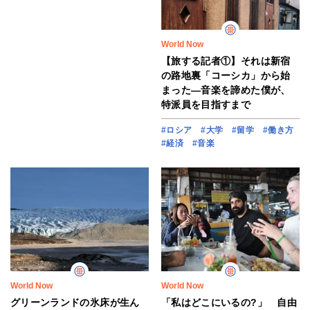
World Now
【旅する記者①】それは新宿
の路地裏「コーシカ」から始
まった―音楽を諦めた僕が、
特派員を目指すまで
#ロシア
#大学
#留学
#働き方
#経済
#音楽
World Now
World Now
グリーンランドの氷床が生ん
「私はどこにいるの?」 自由