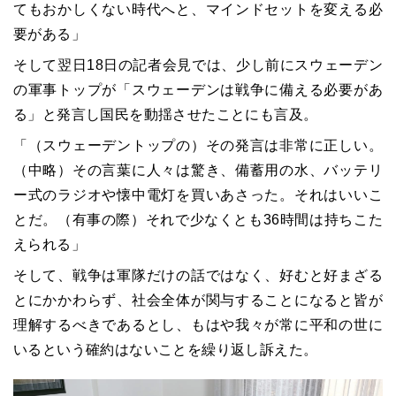
てもおかしくない時代へと、マインドセットを変える必
要がある」
そして翌日18日の記者会見では、少し前にスウェーデン
の軍事トップが「スウェーデンは戦争に備える必要があ
る」と発言し国民を動揺させたことにも言及。
「（スウェーデントップの）その発言は非常に正しい。
（中略）その言葉に人々は驚き、備蓄用の水、バッテリ
ー式のラジオや懐中電灯を買いあさった。それはいいこ
とだ。（有事の際）それで少なくとも36時間は持ちこた
えられる」
そして、戦争は軍隊だけの話ではなく、好むと好まざる
とにかかわらず、社会全体が関与することになると皆が
理解するべきであるとし、もはや我々が常に平和の世に
いるという確約はないことを繰り返し訴えた。