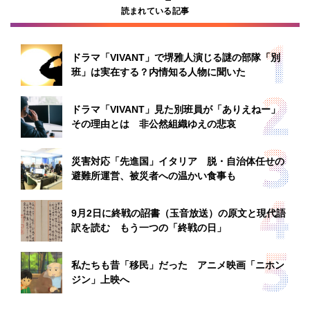
読まれている記事
ドラマ「VIVANT」で堺雅人演じる謎の部隊「別
班」は実在する？内情知る人物に聞いた
ドラマ「VIVANT」見た別班員が「ありえねー」
その理由とは 非公然組織ゆえの悲哀
災害対応「先進国」イタリア 脱・自治体任せの
避難所運営、被災者への温かい食事も
9月2日に終戦の詔書（玉音放送）の原文と現代語
訳を読む もう一つの「終戦の日」
私たちも昔「移民」だった アニメ映画「ニホン
ジン」上映へ