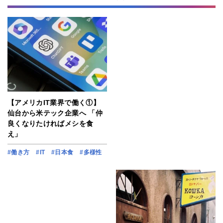
【アメリカIT業界で働く①】
仙台から米テック企業へ 「仲
良くなりたければメシを食
え」
#働き方
#IT
#日本食
#多様性