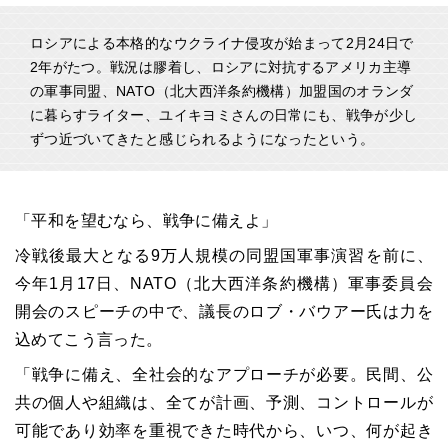
ロシアによる本格的なウクライナ侵攻が始まって2月24日で
2年がたつ。戦況は膠着し、ロシアに対抗するアメリカ主導
の軍事同盟、NATO（北大西洋条約機構）加盟国のオランダ
に暮らすライター、ユイキヨミさんの日常にも、戦争が少し
ずつ近づいてきたと感じられるようになったという。
「平和を望むなら、戦争に備えよ」
冷戦後最大となる9万人規模の同盟国軍事演習を前に、
今年1月17日、NATO（北大西洋条約機構）軍事委員会
開会のスピーチの中で、議長のロブ・バウアー氏は力を
込めてこう言った。
「戦争に備え、全社会的なアプローチが必要。民間、公
共の個人や組織は、全てが計画、予測、コントロールが
可能であり効率を重視できた時代から、いつ、何が起き