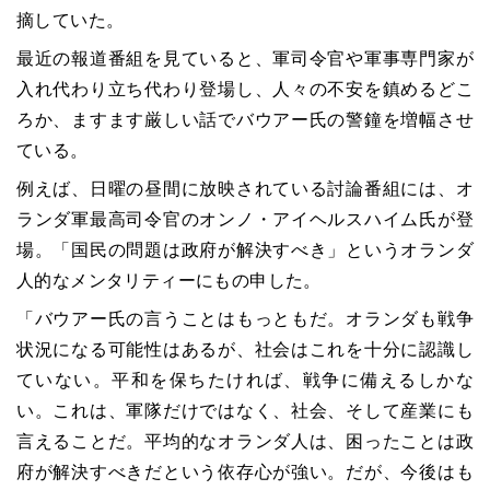
摘していた。
最近の報道番組を見ていると、軍司令官や軍事専門家が
入れ代わり立ち代わり登場し、人々の不安を鎮めるどこ
ろか、ますます厳しい話でバウアー氏の警鐘を増幅させ
ている。
例えば、日曜の昼間に放映されている討論番組には、オ
ランダ軍最高司令官のオンノ・アイヘルスハイム氏が登
場。「国民の問題は政府が解決すべき」というオランダ
人的なメンタリティーにもの申した。
「バウアー氏の言うことはもっともだ。オランダも戦争
状況になる可能性はあるが、社会はこれを十分に認識し
ていない。平和を保ちたければ、戦争に備えるしかな
い。これは、軍隊だけではなく、社会、そして産業にも
言えることだ。平均的なオランダ人は、困ったことは政
府が解決すべきだという依存心が強い。だが、今後はも