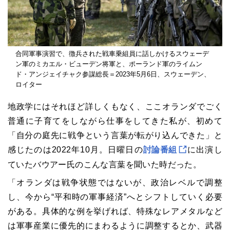
合同軍事演習で、徴兵された戦車乗組員に話しかけるスウェーデ
ン軍のミカエル・ビューデン将軍と、ポーランド軍のライムン
ド・アンジェイチャク参謀総長＝2023年5月6日、スウェーデン、
ロイター
地政学にはそれほど詳しくもなく、ここオランダでごく
普通に子育てをしながら仕事をしてきた私が、初めて
「自分の庭先に戦争という言葉が転がり込んできた」と
感じたのは2022年10月。日曜日の
討論番組
に出演し
ていたバウアー氏のこんな言葉を聞いた時だった。
「オランダは戦争状態ではないが、政治レベルで調整
し、今から“平和時の軍事経済”へとシフトしていく必要
がある。具体的な例を挙げれば、特殊なレアメタルなど
は軍事産業に優先的にまわるように調整するとか、武器