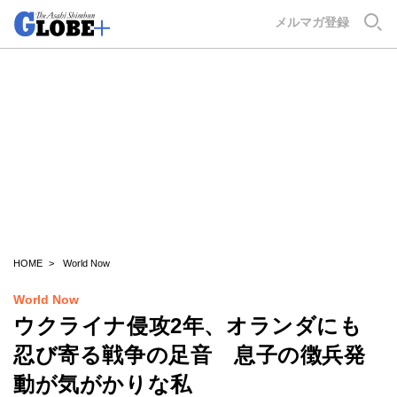
GLOBE+
メルマガ登録
HOME
World Now
World Now
ウクライナ侵攻2年、オランダにも
忍び寄る戦争の足音 息子の徴兵発
動が気がかりな私