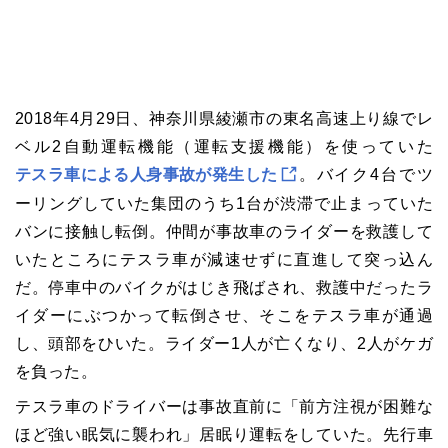
2018年4月29日、神奈川県綾瀬市の東名高速上り線でレ
ベル2自動運転機能（運転支援機能）を使っていた
テスラ車による人身事故が発生した
。バイク4台でツ
ーリングしていた集団のうち1台が渋滞で止まっていた
バンに接触し転倒。仲間が事故車のライダーを救護して
いたところにテスラ車が減速せずに直進して突っ込ん
だ。停車中のバイクがはじき飛ばされ、救護中だったラ
イダーにぶつかって転倒させ、そこをテスラ車が通過
し、頭部をひいた。ライダー1人が亡くなり、2人がケガ
を負った。
テスラ車のドライバーは事故直前に「前方注視が困難な
ほど強い眠気に襲われ」居眠り運転をしていた。先行車