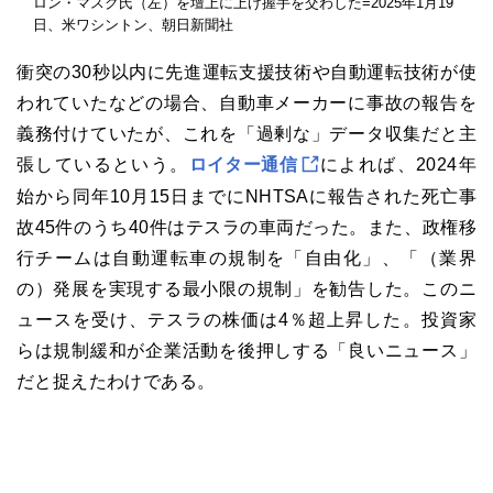
ロン・マスク氏（左）を壇上に上げ握手を交わした=2025年1月19
日、米ワシントン、朝日新聞社
衝突の30秒以内に先進運転支援技術や自動運転技術が使
われていたなどの場合、自動車メーカーに事故の報告を
義務付けていたが、これを「過剰な」データ収集だと主
張しているという。
ロイター通信
によれば、2024年
始から同年10月15日までにNHTSAに報告された死亡事
故45件のうち40件はテスラの車両だった。また、政権移
行チームは自動運転車の規制を「自由化」、「（業界
の）発展を実現する最小限の規制」を勧告した。このニ
ュースを受け、テスラの株価は4％超上昇した。投資家
らは規制緩和が企業活動を後押しする「良いニュース」
だと捉えたわけである。