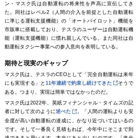
ン・マスク氏は自動運転の将来性を声高に宣伝してき
た。同社はレベル2（人間の介入を前提とした自動運転
に準じる運転支援機能）の「オートパイロット」機能を
市販車に搭載しており、テスラのユーザーは自動運転機
能（運転支援機能）に慣れ親しんでいる。また同社は自
動運転タクシー事業への参入意向を表明している。
期待と現実のギャップ
マスク氏は、テスラのCEOとして「完全自動運転は来年
にも実現する」と
11年連続で約束し続けてきた
そうで
ある。つまり、実現は簡単ではなかったのだ。
マスク氏は2022年、英紙フィナンシャル・タイムズの記
者に対して次のように
述べた
。「人間の運転よりも安
全度が高い自動運転の達成に、かなり近づいてはいるの
です。そして一番良く見積もれば、今年中にそこまで到
達できると思います。本当にあと少しなのです」「進歩