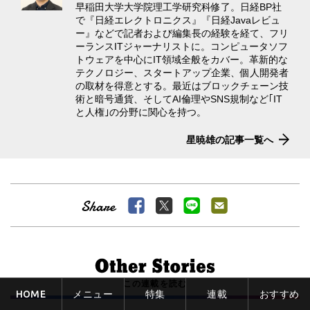
早稲田大学大学院理工学研究科修了。日経BP社
で『日経エレクトロニクス』『日経Javaレビュ
ー』などで記者および編集長の経験を経て、フリ
ーランスITジャーナリストに。コンピュータソフ
トウェアを中心にIT領域全般をカバー。革新的な
テクノロジー、スタートアップ企業、個人開発者
の取材を得意とする。最近はブロックチェーン技
術と暗号通貨、そしてAI倫理やSNS規制など｢IT
と人権｣の分野に関心を持つ。
星暁雄の記事一覧へ
この連載を読む
HOME
メニュー
特集
連載
おすすめ