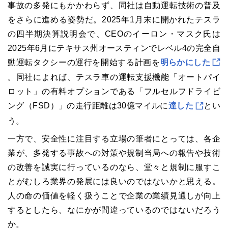
事故の多発にもかかわらず、同社は自動運転技術の普及
をさらに進める姿勢だ。2025年1月末に開かれたテスラ
の四半期決算説明会で、CEOのイーロン・マスク氏は
2025年6月にテキサス州オースティンでレベル4の完全自
動運転タクシーの運行を開始する計画を
明らかにした
。同社によれば、テスラ車の運転支援機能「オートパイ
ロット」の有料オプションである「フルセルフドライビ
ング（FSD）」の走行距離は30億マイルに
達した
とい
う。
一方で、安全性に注目する立場の筆者にとっては、各企
業が、多発する事故への対策や規制当局への報告や技術
の改善を誠実に行っているのなら、堂々と規制に服すこ
とがむしろ業界の発展には良いのではないかと思える。
人の命の価値を軽く扱うことで企業の業績見通しが向上
するとしたら、なにかが間違っているのではないだろう
か。