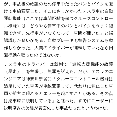
が、事故後の救護のため停車中だったバンとバイクを避
けて車線変更した。そこにさしかかったテスラ車の自動
運転機能（ここでは車間距離を保つクルーズコントロー
ル機能）は、どうやら停車中のバンとバイクをうまく認
識できず、先行車がいなくなって「車間が開いた」と誤
認識した疑いがある。自動ブレーキも警告システムも動
作しなかった。人間のドライバーが運転していたなら回
避行動を取ったのではないか。
テスラ車のドライバーは裁判で「運転支援機能の故障
（暴走）」を主張し、無罪を訴えた。だが、テスラのエ
ンジニアは神奈川県警に「クルーズコントロール機能は
追尾していた車両が車線変更して、代わりに静止した車
両が前方に現れるとエラーを起こすことがある。その点
は納車時に説明している」と述べた。すでにユーザーに
説明済みの欠陥が表面化した事故だったというわけだ。