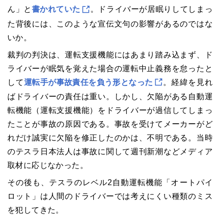
ん」と
書かれていた
。ドライバーが居眠りしてしまっ
た背後には、このような宣伝文句の影響があるのではな
いか。
裁判の判決は、運転支援機能にはあまり踏み込まず、ド
ライバーが眠気を覚えた場合の運転中止義務を怠ったと
して
運転手が事故責任を負う形となった
。経緯を見れ
ばドライバーの責任は重い。しかし、欠陥がある自動運
転機能（運転支援機能）をドライバーが過信してしまっ
たことが事故の原因である。事故を受けてメーカーがど
れだけ誠実に欠陥を修正したのかは、不明である。当時
のテスラ日本法人は事故に関して週刊新潮などメディア
取材に応じなかった。
その後も、テスラのレベル2自動運転機能「オートパイ
ロット」は人間のドライバーでは考えにくい種類のミス
を犯してきた。