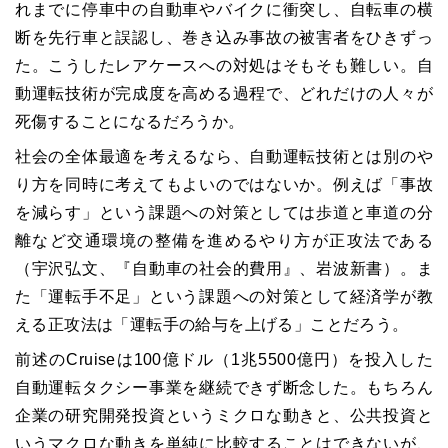
れまでに停車中の自動車やバイクに衝突し、自転車の横
断を先行車と誤認し、巻き込み事故の被害者をひきずっ
た。こうしたレアケースへの対処はそもそも難しい。自
動運転技術が完成度を高める過程で、どれだけの人々が
死傷することになるだろうか。
社会の全体最適を考えるなら、自動運転技術とは別のや
り方を同時に考えてもよいのではないか。例えば「事故
を減らす」という課題への対策としては歩道と車道の分
離など交通環境の整備を進めるやり方が正攻法である
（宇沢弘文、『自動車の社会的費用』、岩波新書）。ま
た「運転手不足」という課題への対策として経済学が教
える正攻法は「運転手の給与を上げる」ことだろう。
前述のCruiseは100億ドル（1兆5500億円）を投入した
自動運転タクシー事業を継続できず断念した。もちろん
企業の研究開発投資というミクロな動きと、公共投資と
いうマクロな動きを単純に比較することはできないが、