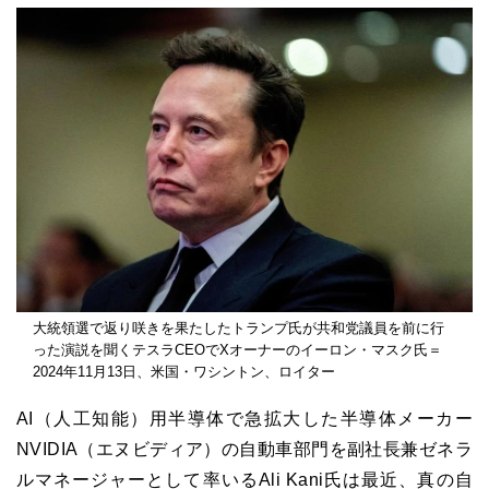
大統領選で返り咲きを果たしたトランプ氏が共和党議員を前に行
った演説を聞くテスラCEOでXオーナーのイーロン・マスク氏＝
2024年11月13日、米国・ワシントン、ロイター
AI（人工知能）用半導体で急拡大した半導体メーカー
NVIDIA（エヌビディア）の自動車部門を副社長兼ゼネラ
ルマネージャーとして率いるAli Kani氏は最近、真の自