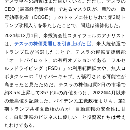
テスラ車への調査はまだ続いている。ただし、テスラの
CEO（最高経営責任者）であるマスク氏が、新設の「政
府効率化省（DOGE）」のトップに任じられて第2期ト
ランプ政権入りを果たしたことで、問題は複雑化した。
2024年12月1日、米投資会社スタイフェルのアナリスト
は、
テスラの株価見通しを引き上げた
。米大統領選で
トランプ氏が当選したことで、テスラの運転支援機能
「オートパイロット」の有料オプションである「フルセ
ルフドライビング（FSD）」の利用範囲拡大や、無人ロ
ボタクシーの「サイバーキャブ」が認可される可能性が
高まったと見たためだ。テスラの株価は同2日の市場で
約3.5％上昇して357ドルの終値をつけ、2022年4月以来
の最高値を記録した。バイデン民主党政権よりも、第2
期トランプ共和党政権の方が「自動運転の安全性に甘
く、自動運転のビジネスに優しい」と投資家たちは考え
たわけである。