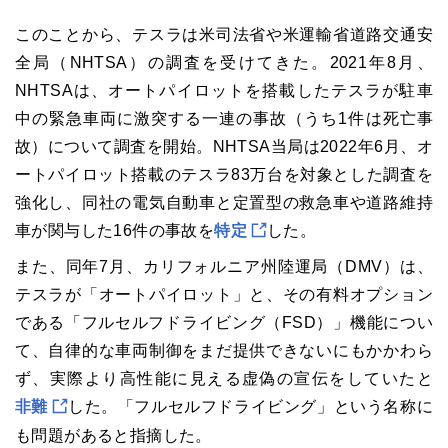
このことから、テスラは米司法省や米運輸省道路交通安
全局（NHTSA）の調査を受けてきた。2021年8月、
NHTSAは、オートパイロットを搭載したテスラが駐車
中の緊急車両に激突する一連の事故（うち1件は死亡事
故）について調査を開始。NHTSA当局は2022年6月、オ
ートパイロット搭載のテスラ83万台を対象とした調査を
強化し、同社の電気自動車と定置型の救急車や道路維持
車が関与した16件の事故を
特定
した。
また、同年7月、カリフォルニア州陸運局（DMV）は、
テスラが「オートパイロット」と、その有料オプション
である「フルセルフドライビング（FSD）」機能につい
て、自律的な車両制御をまだ提供できないにもかかわら
ず、実際より高性能に見える虚偽の宣伝をしていたと
非難
した。「フルセルフドライビング」という名称に
も問題があると指摘した。