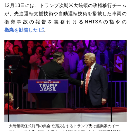
12月13日には、トランプ次期米大統領の政権移行チーム
が、先進運転支援技術や自動運転技術を搭載した車両の
衝突事故の報告を義務付けるNHTSAの指令の
撤廃を勧告した
。
大統領就任式前日の集会で演説をするトランプ氏は起業家のイー