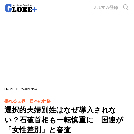
GLOBE+
メルマガ登録
HOME
World Now
揺れる世界 日本の針路
選択的夫婦別姓はなぜ導入されな
い？石破首相も一転慎重に 国連が
「女性差別」と審査