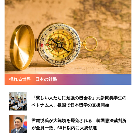
揺れる世界 日本の針路
「貧しい人たちに勉強の機会を」元新聞奨学生の
ベトナム人、祖国で日本留学の支援開始
尹錫悦氏が大統領を罷免される 韓国憲法裁判所
が全員一致、60日以内に大統領選