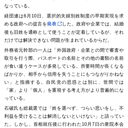
なっている。
経団連は6月10日、選択的夫婦別姓制度の早期実現を求
める政府への提言を
発表
した。政府や企業では、結婚
後も旧姓を通称として使うことが定着しているが、それ
だけでは解決できない問題が生まれているからだ。
外務省元幹部の一人は「外国政府・企業との間で審査や
取引を行う際、パスポートの名前とその他の書類の名前
が食い違うケースが多発している。所要時間が長くなる
ばかりか、相手から信用を失うことにもつながりかねな
い」と指摘する。自民党の思惑とは別に、世間では
「家」より「個人」を重視する考え方がより普遍的にな
っている。
石破氏も総裁選では「姓を選べず、つらい思いをし、不
利益を受けることは解消しないといけない」と語ってい
た。しかし、首相就任後に行われた10月7日の衆院本会