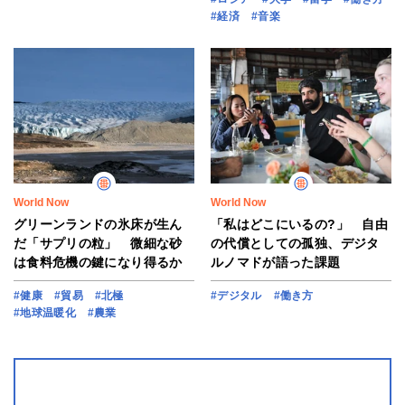
#経済
#音楽
World Now
World Now
グリーンランドの氷床が生ん
「私はどこにいるの?」 自由
だ「サプリの粒」 微細な砂
の代償としての孤独、デジタ
は食料危機の鍵になり得るか
ルノマドが語った課題
#健康
#貿易
#北極
#デジタル
#働き方
#地球温暖化
#農業