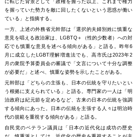
に転じた背景として「政権を握った以上、これまで権力
を握っていた勢力を敵に回したくないという思惑が働い
ている」と指摘する。
一方、上述の外務省元幹部は「選択的夫婦別姓に慎重な
意見を唱える政治家は、LGBTQ＋（性的少数者）への対
応でも慎重な意見を述べる傾向がある」と語る。昨年6
月に成立したLGBT理解増進法でも、高市氏は2023年2
月の衆院予算委員会の審議で「文言について十分な調整
が必要だ」と述べ、慎重な姿勢を示したことがある。
元幹部は「どちらの主張も、日本の伝統を守りたいとい
う根拠に支えられている」と語る。専門家の一人は「明
治政府は紀元節を定めるなど、古来の日本の伝統を強調
する傾向にあった。日本の伝統を主張する人々は明治時
代の規範を重視する傾向がある」と語る。
自民党のベテラン議員は「日本の近代化は成功の歴史
だ。慎重派としては、近代化の歴史を重視することが主