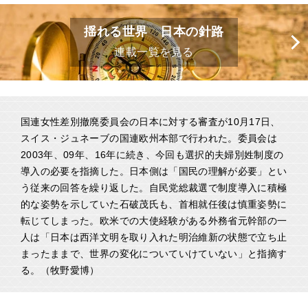
揺れる世界 日本の針路
連載一覧を見る
国連女性差別撤廃委員会の日本に対する審査が10月17日、
スイス・ジュネーブの国連欧州本部で行われた。委員会は
2003年、09年、16年に続き、今回も選択的夫婦別姓制度の
導入の必要を指摘した。日本側は「国民の理解が必要」とい
う従来の回答を繰り返した。自民党総裁選で制度導入に積極
的な姿勢を示していた石破茂氏も、首相就任後は慎重姿勢に
転じてしまった。欧米での大使経験がある外務省元幹部の一
人は「日本は西洋文明を取り入れた明治維新の状態で立ち止
まったままで、世界の変化についていけていない」と指摘す
る。（牧野愛博）