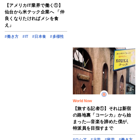
【アメリカIT業界で働く①】
仙台から米テック企業へ 「仲
良くなりたければメシを食
え」
#働き方
#IT
#日本食
#多様性
World Now
【旅する記者①】それは新宿
の路地裏「コーシカ」から始
まった―音楽を諦めた僕が、
特派員を目指すまで
#ロシア
#大学
#留学
#働き方