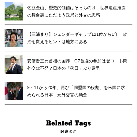
佐渡金山、歴史的価値はそっちのけ 世界遺産推薦
の舞台裏にただよう政局と外交の思惑
【三浦まり】ジェンダーギャップ121位から1年 政
治を変えるヒントは地方にある
安倍晋三元首相の国葬、G7首脳の参加はゼロ 弔問
外交は不発？日本の「落日」ぶり露呈
9・11から20年、再び「同盟国の役割」を米国に求
められる日本 元外交官の懸念
関連タグ