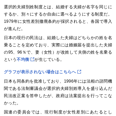
選択的夫婦別姓制度とは、結婚する夫婦が名字を同じに
するか、別々にするか自由に選べるようにする制度だ。
1979年に女性差別撤廃条約が採択されると、各国で導入
が進んだ。
日本の現行の民法は、結婚した夫婦はどちらかの姓を名
乗ることを定めており、実際には婚姻届を提出した夫婦
の95、96％で、妻（女性）が改姓して夫側の姓を名乗る
という
不均衡
が生じている。
グラフが表示されない場合はこちらへ
日本も同条約を批准しており、1996年には法相の諮問機
関である法制審議会が選択的夫婦別姓導入を盛り込んだ
民法改正案を答申したが、政府は法案提出を行ってこな
かった。
国連の委員会では、現行制度が女性差別にあたるとし