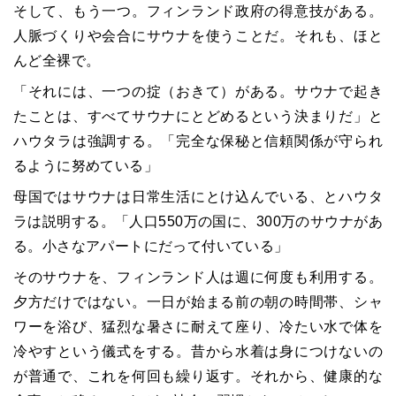
そして、もう一つ。フィンランド政府の得意技がある。
人脈づくりや会合にサウナを使うことだ。それも、ほと
んど全裸で。
「それには、一つの掟（おきて）がある。サウナで起き
たことは、すべてサウナにとどめるという決まりだ」と
ハウタラは強調する。「完全な保秘と信頼関係が守られ
るように努めている」
母国ではサウナは日常生活にとけ込んでいる、とハウタ
ラは説明する。「人口550万の国に、300万のサウナがあ
る。小さなアパートにだって付いている」
そのサウナを、フィンランド人は週に何度も利用する。
夕方だけではない。一日が始まる前の朝の時間帯、シャ
ワーを浴び、猛烈な暑さに耐えて座り、冷たい水で体を
冷やすという儀式をする。昔から水着は身につけないの
が普通で、これを何回も繰り返す。それから、健康的な