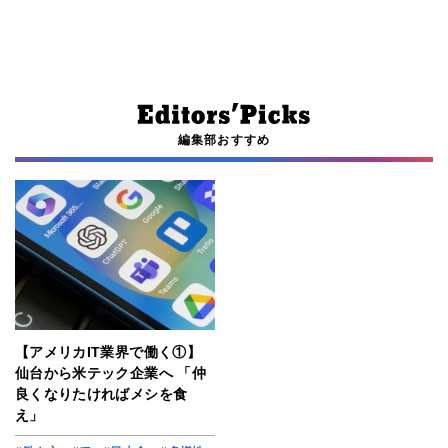
編集部おすすめ
【アメリカIT業界で働く①】
仙台から米テック企業へ 「仲
良くなりたければメシを食
え」