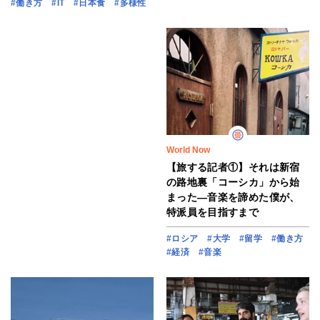
#働き方
#IT
#日本食
#多様性
World Now
【旅する記者①】それは新宿
の路地裏「コーシカ」から始
まった―音楽を諦めた僕が、
特派員を目指すまで
#ロシア
#大学
#留学
#働き方
#経済
#音楽