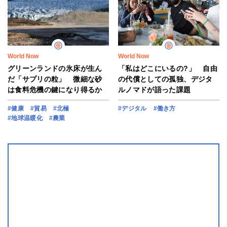
World Now
World Now
グリーンランドの氷床が生ん
「私はどこにいるの?」 自由
だ「サプリの粒」 微細な砂
の代償としての孤独、デジタ
は食料危機の鍵になり得るか
ルノマドが語った課題
#健康
#貿易
#北極
#デジタル
#働き方
#地球温暖化
#農業