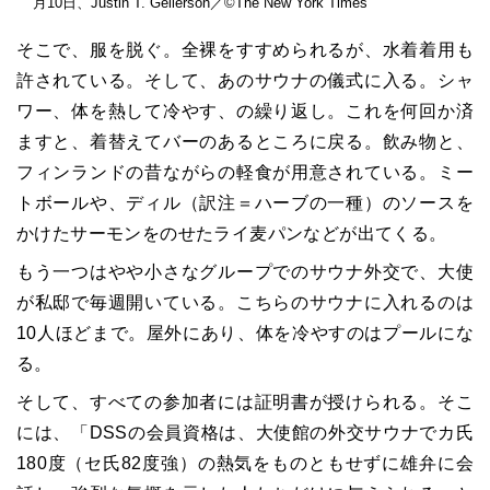
月10日、Justin T. Gellerson／©The New York Times
そこで、服を脱ぐ。全裸をすすめられるが、水着着用も
許されている。そして、あのサウナの儀式に入る。シャ
ワー、体を熱して冷やす、の繰り返し。これを何回か済
ますと、着替えてバーのあるところに戻る。飲み物と、
フィンランドの昔ながらの軽食が用意されている。ミー
トボールや、ディル（訳注＝ハーブの一種）のソースを
かけたサーモンをのせたライ麦パンなどが出てくる。
もう一つはやや小さなグループでのサウナ外交で、大使
が私邸で毎週開いている。こちらのサウナに入れるのは
10人ほどまで。屋外にあり、体を冷やすのはプールにな
る。
そして、すべての参加者には証明書が授けられる。そこ
には、「DSSの会員資格は、大使館の外交サウナでカ氏
180度（セ氏82度強）の熱気をものともせずに雄弁に会