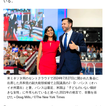
いる。
米ミネソタ州のセントクラウドで2024年7月27日に開かれた集会に
出席した共和党の副大統領候補で上院議員のJ・D・バンス（オハ
イオ州選出）と妻。バンスは最近、米国は「子どものいない猫好
きな女性」に牛耳られていると述べた2021年の発言で、非難を浴
びた＝Doug Mills／©The New York Times