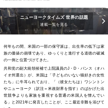
ニューヨークタイムズ 世界の話題
連載一覧を見る
何年もの間、米国の一部の保守派は、出生率の低下は家
族の価値の崩壊であり、ゆっくりと進行する道徳の破滅
の一例と位置づけてきた。
共和党の副大統領候補で上院議員のJ・D・バンス（オハ
イオ州選出）が、米国は「子どものいない猫好きの女性
たち」に牛耳られており、「（彼女たちは）ワシントン
やニューヨーク（訳注＝米政財界を指す）のばかげた出
世競争よりも家族を重視する普通の米国人を憎んでい
る」と2021年に発言したことが、ここ最近非難を浴びて