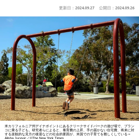
更新日：
2024.09.27
公開日：
2024.09.26
米カリフォルニア州デイナポイントにあるクリークサイドパークの遊び場で、ブラン
コに乗る子ども。研究者らによると、養育費の上昇、手の届かない住宅費、将来に対
する楽観的な見方の後退などの社会的要因が、米国での子育てを難しくしている＝
Alisha Jucevic／©The New York Times