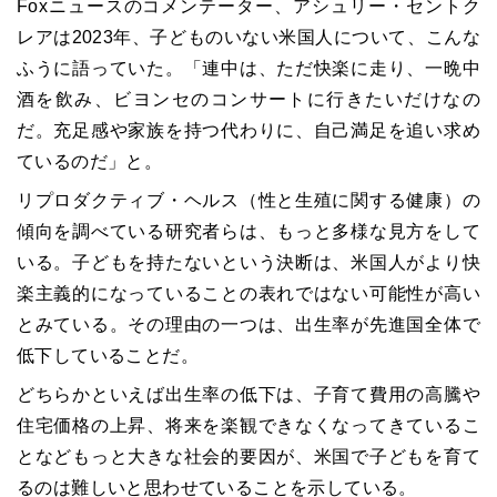
Foxニュースのコメンテーター、アシュリー・セントク
レアは2023年、子どものいない米国人について、こんな
ふうに語っていた。「連中は、ただ快楽に走り、一晩中
酒を飲み、ビヨンセのコンサートに行きたいだけなの
だ。充足感や家族を持つ代わりに、自己満足を追い求め
ているのだ」と。
リプロダクティブ・ヘルス（性と生殖に関する健康）の
傾向を調べている研究者らは、もっと多様な見方をして
いる。子どもを持たないという決断は、米国人がより快
楽主義的になっていることの表れではない可能性が高い
とみている。その理由の一つは、出生率が先進国全体で
低下していることだ。
どちらかといえば出生率の低下は、子育て費用の高騰や
住宅価格の上昇、将来を楽観できなくなってきているこ
となどもっと大きな社会的要因が、米国で子どもを育て
るのは難しいと思わせていることを示している。