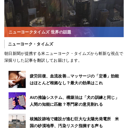
ニューヨークタイムズ 世界の話題
ニューヨーク・タイムズ
朝日新聞が提携する米ニューヨーク・タイムズから斬新な視点で
深掘りした記事を翻訳してお届けします。
疲労回復、血流改善…マッサージの「定番」効能
はほとんど根拠なし？最大の効果はこれ
AIの推論システム、構築法は「犬の訓練と同じ」
人間の知能に匹敵？専門家の意見割れる
核施設跡地で建設が進む巨大な太陽光発電所 米
国の砂漠地帯、汚染リスク指摘する声も