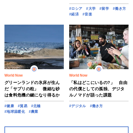
#ロシア
#大学
#留学
#働き方
#経済
#音楽
World Now
World Now
グリーンランドの氷床が生ん
「私はどこにいるの?」 自由
だ「サプリの粒」 微細な砂
の代償としての孤独、デジタ
は食料危機の鍵になり得るか
ルノマドが語った課題
#健康
#貿易
#北極
#デジタル
#働き方
#地球温暖化
#農業