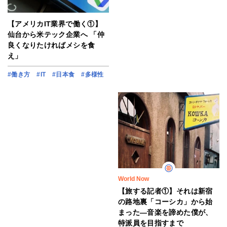
【アメリカIT業界で働く①】
仙台から米テック企業へ 「仲
良くなりたければメシを食
え」
#働き方
#IT
#日本食
#多様性
World Now
【旅する記者①】それは新宿
の路地裏「コーシカ」から始
まった―音楽を諦めた僕が、
特派員を目指すまで