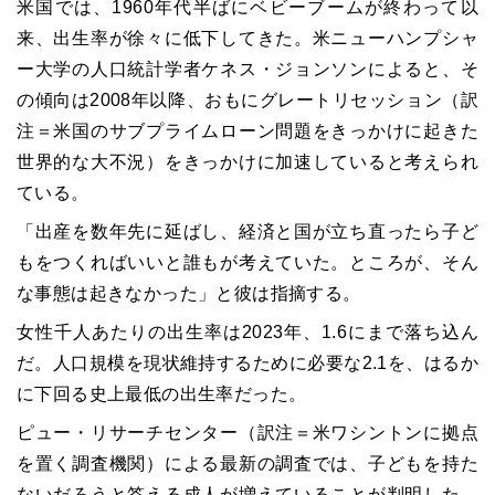
米国では、1960年代半ばにベビーブームが終わって以
来、出生率が徐々に低下してきた。米ニューハンプシャ
ー大学の人口統計学者ケネス・ジョンソンによると、そ
の傾向は2008年以降、おもにグレートリセッション（訳
注＝米国のサブプライムローン問題をきっかけに起きた
世界的な大不況）をきっかけに加速していると考えられ
ている。
「出産を数年先に延ばし、経済と国が立ち直ったら子ど
もをつくればいいと誰もが考えていた。ところが、そん
な事態は起きなかった」と彼は指摘する。
女性千人あたりの出生率は2023年、1.6にまで落ち込ん
だ。人口規模を現状維持するために必要な2.1を、はるか
に下回る史上最低の出生率だった。
ピュー・リサーチセンター（訳注＝米ワシントンに拠点
を置く調査機関）による最新の調査では、子どもを持た
ないだろうと答える成人が増えていることが判明した。