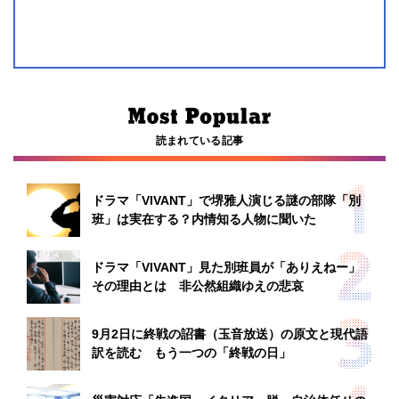
読まれている記事
ドラマ「VIVANT」で堺雅人演じる謎の部隊「別
班」は実在する？内情知る人物に聞いた
ドラマ「VIVANT」見た別班員が「ありえねー」
その理由とは 非公然組織ゆえの悲哀
9月2日に終戦の詔書（玉音放送）の原文と現代語
訳を読む もう一つの「終戦の日」