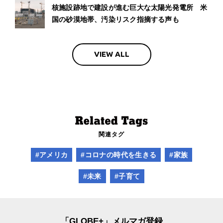
核施設跡地で建設が進む巨大な太陽光発電所 米
国の砂漠地帯、汚染リスク指摘する声も
VIEW ALL
関連タグ
#アメリカ
#コロナの時代を生きる
#家族
#未来
#子育て
「GLOBE+」メルマガ登録