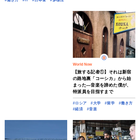
World Now
【旅する記者①】それは新宿
の路地裏「コーシカ」から始
まった―音楽を諦めた僕が、
特派員を目指すまで
#ロシア
#大学
#留学
#働き方
#経済
#音楽