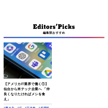
編集部おすすめ
【アメリカIT業界で働く①】
仙台から米テック企業へ 「仲
良くなりたければメシを食
え」
#働き方
#IT
#日本食
#多様性