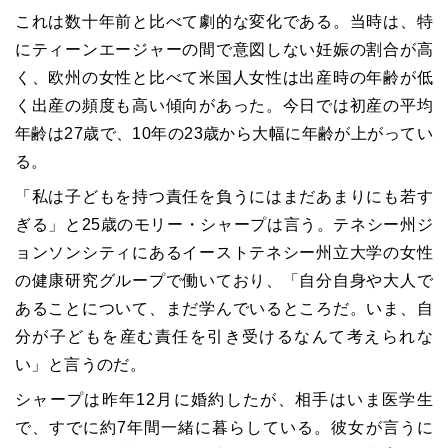
これは数十年前と比べて劇的な変化である。当時は、特
にティーンエージャーの間で意図しない妊娠の割合が高
く、欧州の女性と比べて米国人女性は出産時の年齢が低
く出産の頻度も高い傾向があった。今日では初産の平均
年齢は27歳で、10年の23歳から大幅に年齢が上がってい
る。
「私は子どもを持つ責任を負うにはまだあまりにも若す
ぎる」と25歳のモリー・シャープは言う。テネシー州ジ
ョンソンシティにあるイーストテネシー州立大学の女性
の健康研究グループで働いており、「自分自身や大人で
あることについて、まだ学んでいるところだ。いま、自
分が子どもを産む責任を引き受けるなんて考えられな
い」と言うのだ。
シャープは昨年12月に婚約したが、相手はいま医学生
で、すでに約7年間一緒に暮らしている。彼女が言うに