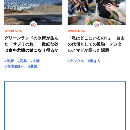
World Now
World Now
グリーンランドの氷床が生ん
「私はどこにいるの?」 自由
だ「サプリの粒」 微細な砂
の代償としての孤独、デジタ
は食料危機の鍵になり得るか
ルノマドが語った課題
#健康
#貿易
#北極
#デジタル
#働き方
#地球温暖化
#農業