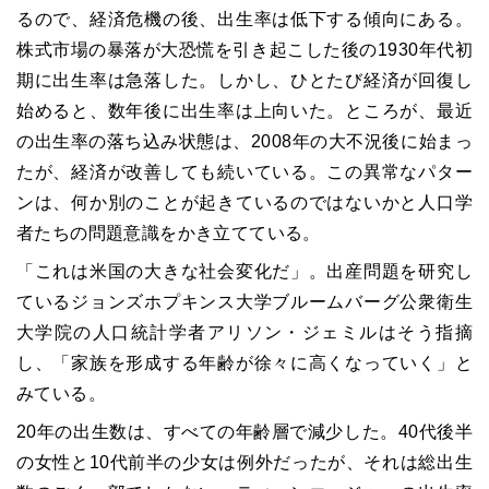
るので、経済危機の後、出生率は低下する傾向にある。
株式市場の暴落が大恐慌を引き起こした後の1930年代初
期に出生率は急落した。しかし、ひとたび経済が回復し
始めると、数年後に出生率は上向いた。ところが、最近
の出生率の落ち込み状態は、2008年の大不況後に始まっ
たが、経済が改善しても続いている。この異常なパター
ンは、何か別のことが起きているのではないかと人口学
者たちの問題意識をかき立てている。
「これは米国の大きな社会変化だ」。出産問題を研究し
ているジョンズホプキンス大学ブルームバーグ公衆衛生
大学院の人口統計学者アリソン・ジェミルはそう指摘
し、「家族を形成する年齢が徐々に高くなっていく」と
みている。
20年の出生数は、すべての年齢層で減少した。40代後半
の女性と10代前半の少女は例外だったが、それは総出生