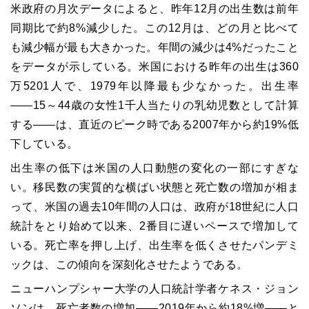
米政府の月次データによると、昨年12月の出生数は前年
同期比で約8%減少した。この12月は、どの月と比べて
も減少幅が最も大きかった。年間の減少は4%だったこと
をデータが示している。米国における昨年の出生は360
万5201人で、1979年以降最も少なかった。出生率
――15～44歳の女性1千人当たりの乳幼児数として計算
する――は、直近のピーク時である2007年から約19%低
下している。
出生率の低下は米国の人口動態の変化の一部にすぎな
い。移民数の実質的な横ばい状態と死亡数の増加が相ま
って、米国の過去10年間の人口は、政府が18世紀に人口
統計をとり始めて以来、2番目に遅いペースで増加して
いる。死亡率を押し上げ、出生率を低くさせたパンデミ
ックは、この傾向を深刻化させたようである。
ニューハンプシャー大学の人口統計学者ケネス・ジョン
ソンは、死亡者数の増加――2019年から約18%増――と