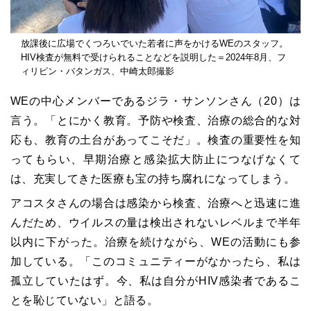
放課後に広場でくつろいでいた若者に声をかけるWEのスタッフ。
HIV検査が無料で受けられることなどを説明した＝2024年8月、フ
ィリピン・バタンガス、中崎太郎撮影
WEの中心メンバーであるジラ・サンソンさん（20）は
言う。「とにかく教育。予防や検査、治療の総合的な対
応も、教育の土台があってこそだ」。検査の重要性を知
ってもらい、早期治療と感染拡大防止につなげなくて
は、充実してきた医療も宝の持ち腐れになってしまう。
アコスタさんの場合は感染から検査、治療へと迅速に進
んだため、ウイルスの量は検出されないレベルまで半年
以内に下がった。治療を続けながら、WEの活動にも参
加している。「このコミュニティーがなかったら、私は
孤立していたはず。今、私は自分がHIV感染者であるこ
とを恥じていない」と語る。