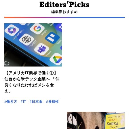
編集部おすすめ
【アメリカIT業界で働く①】
仙台から米テック企業へ 「仲
良くなりたければメシを食
え」
#働き方
#IT
#日本食
#多様性