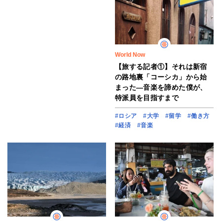
World Now
【旅する記者①】それは新宿
の路地裏「コーシカ」から始
まった―音楽を諦めた僕が、
特派員を目指すまで
#ロシア
#大学
#留学
#働き方
#経済
#音楽