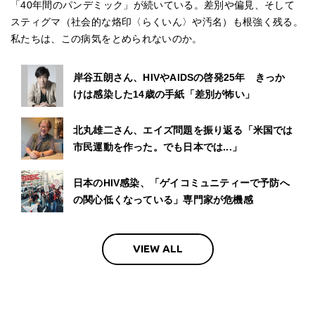
「40年間のパンデミック」が続いている。差別や偏見、そして
スティグマ（社会的な烙印〈らくいん〉や汚名）も根強く残る。
私たちは、この病気をとめられないのか。
岸谷五朗さん、HIVやAIDSの啓発25年 きっか
けは感染した14歳の手紙「差別が怖い」
北丸雄二さん、エイズ問題を振り返る「米国では
市民運動を作った。でも日本では...」
日本のHIV感染、「ゲイコミュニティーで予防へ
の関心低くなっている」専門家が危機感
VIEW ALL