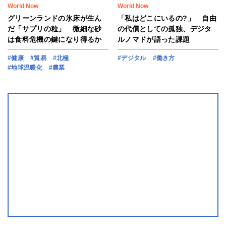
World Now
World Now
グリーンランドの氷床が生ん
「私はどこにいるの?」 自由
だ「サプリの粒」 微細な砂
の代償としての孤独、デジタ
は食料危機の鍵になり得るか
ルノマドが語った課題
#健康
#貿易
#北極
#デジタル
#働き方
#地球温暖化
#農業