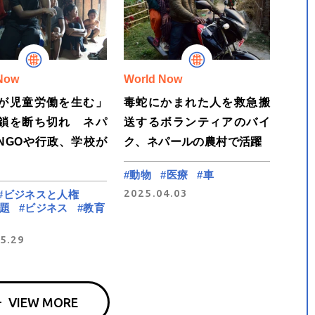
Now
World Now
が児童労働を生む」
毒蛇にかまれた人を救急搬
鎖を断ち切れ ネパ
送するボランティアのバイ
NGOや行政、学校が
ク、ネパールの農村で活躍
#動物
#医療
#車
2025.04.03
#ビジネスと人権
題
#ビジネス
#教育
5.29
VIEW MORE