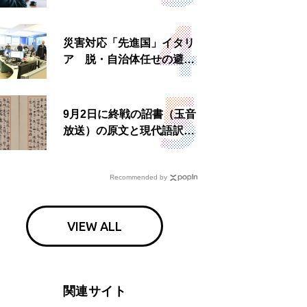
理由とは 非公然組織ゆえ
の悲哀
災害対応「先進国」イタリ
ア 脱・自治体任せの避難
所運営、被災者への温かい
食事も
9月2日に終戦の詔書（玉音
放送）の原文と現代語訳を
読む もう一つの「終戦の
日」
Recommended by
VIEW ALL
関連サイト