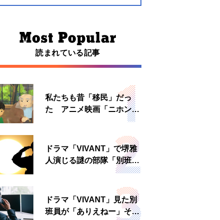
読まれている記事
私たちも昔「移民」だっ
た アニメ映画「ニホンジ
ン」上映へ
ドラマ「VIVANT」で堺雅
人演じる謎の部隊「別班」
は実在する？内情知る人物
に聞いた
ドラマ「VIVANT」見た別
班員が「ありえねー」その