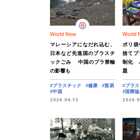
World Now
World 
マレーシアになだれ込む、
ポリ袋
日本など先進国のプラスチ
捨てプ
ックごみ 中国のプラ禁輸
制化 
の影響も
題
#プラスチック
#健康
#貿易
#プラ
#中国
#国際協
2026.04.15
2026.0