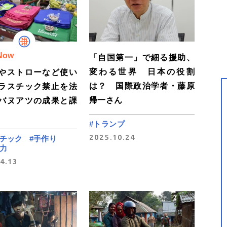
Now
「自国第一」で細る援助、
変わる世界 日本の役割
やストローなど使い
は？ 国際政治学者・藤原
ラスチック禁止を法
帰一さん
バヌアツの成果と課
#トランプ
2025.10.24
スチック
#手作り
力
4.13