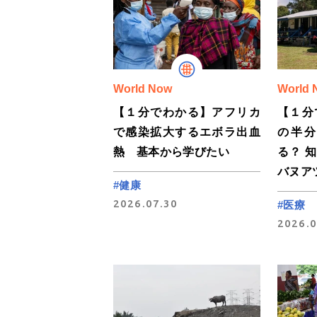
World Now
World 
【１分でわかる】アフリカ
【１分
で感染拡大するエボラ出血
の半
熱 基本から学びたい
る？ 
バヌア
#健康
2026.07.30
#医療
2026.0