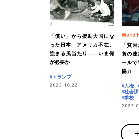
World 
「償い」から援助大国にな
った日本 アメリカ不在、
「貧困
強まる風当たり……いま何
負の連
が必要か
ールで
協力
#トランプ
2025.10.22
#人権
#社会課
#学校
2025.0