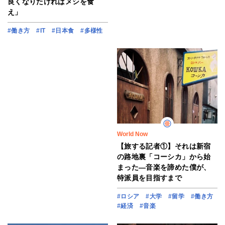
良くなりたければメシを食
え」
#働き方
#IT
#日本食
#多様性
World Now
【旅する記者①】それは新宿
の路地裏「コーシカ」から始
まった―音楽を諦めた僕が、
特派員を目指すまで
#ロシア
#大学
#留学
#働き方
#経済
#音楽