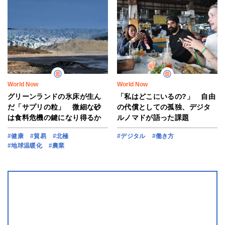
World Now
World Now
グリーンランドの氷床が生ん
「私はどこにいるの?」 自由
だ「サプリの粒」 微細な砂
の代償としての孤独、デジタ
は食料危機の鍵になり得るか
ルノマドが語った課題
#健康
#貿易
#北極
#デジタル
#働き方
#地球温暖化
#農業