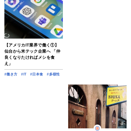
【アメリカIT業界で働く①】
仙台から米テック企業へ 「仲
良くなりたければメシを食
え」
#働き方
#IT
#日本食
#多様性