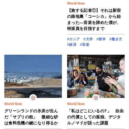
World Now
【旅する記者①】それは新宿
の路地裏「コーシカ」から始
まった―音楽を諦めた僕が、
特派員を目指すまで
#ロシア
#大学
#留学
#働き方
#経済
#音楽
World Now
World Now
グリーンランドの氷床が生ん
「私はどこにいるの?」 自由
だ「サプリの粒」 微細な砂
の代償としての孤独、デジタ
は食料危機の鍵になり得るか
ルノマドが語った課題