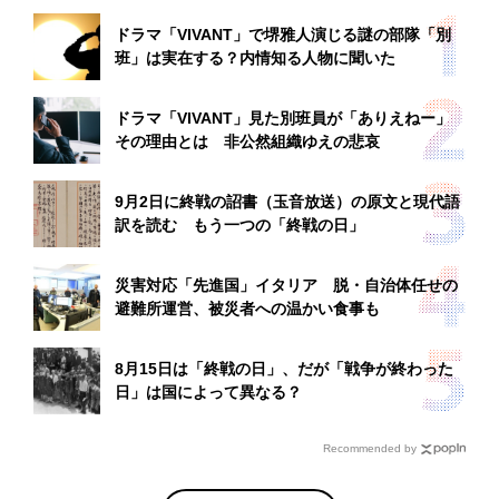
ドラマ「VIVANT」で堺雅人演じる謎の部隊「別
班」は実在する？内情知る人物に聞いた
ドラマ「VIVANT」見た別班員が「ありえねー」
その理由とは 非公然組織ゆえの悲哀
9月2日に終戦の詔書（玉音放送）の原文と現代語
訳を読む もう一つの「終戦の日」
災害対応「先進国」イタリア 脱・自治体任せの
避難所運営、被災者への温かい食事も
8月15日は「終戦の日」、だが「戦争が終わった
日」は国によって異なる？
Recommended by