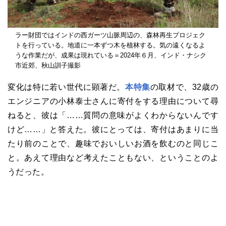
ラー財団ではインドの西ガーツ山脈周辺の、森林再生プロジェク
トを行っている。地道に一本ずつ木を植林する。気の遠くなるよ
うな作業だが、成果は現れている＝2024年６月、インド・ナシク
市近郊、秋山訓子撮影
変化は特に若い世代に顕著だ。
本特集
の取材で、32歳の
エンジニアの小林泰士さんに寄付をする理由について尋
ねると、彼は「……質問の意味がよくわからないんです
けど……」と答えた。彼にとっては、寄付はあまりに当
たり前のことで、趣味でおいしいお酒を飲むのと同じこ
と。あえて理由など考えたこともない、ということのよ
うだった。