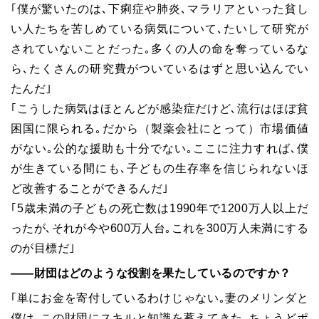
｢僕が驚いたのは､下痢症や肺炎､マラリアといった貧し
い人たちを苦しめている病気について､たいして研究が
されていないことだった｡多くの人の命を奪っているな
ら､たくさんの研究費がついているはずと思い込んでい
たんだ｣
｢こうした病気はほとんどが感染症だけど､流行はほぼ貧
困国に限られる｡だから（製薬会社にとって）市場価値
がない｡公的な援助も十分でない｡ここに注力すれば､僕
が生きている間にも､子どもの生存率を信じられないほ
ど改善することができるんだ｣
｢5歳未満の子どもの死亡数は1990年で1200万人以上だ
ったが､それが今や600万人台｡これを300万人未満にする
のが目標だ｣
――財団はどのような役割を果たしているのですか？
｢単にお金を寄付しているわけじゃない｡妻のメリンダと
僕は､この財団にスキルと知識を蓄えてきた｡ちょうどポ