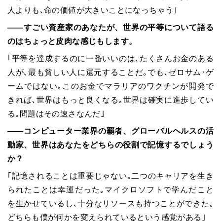
人よりも､命の価値が大きいことになっちゃう｣
――すごい資産家のあなたが、世界の平等について語る
のはちょっと皮肉な感じもします。
｢平等を達成するのに一番いいのは､たくさんお金のある
人が､最も貧しい人に還元することだ｡でも､ゼロサム･ゲ
ームではない｡このお金でマラリアのワクチンが開発で
きれば､世界はもっと良くなる｡世界は確実に進歩してい
る｡問題はその速さなんだ｣
――コンピューター業界の覇者、グローバルヘルスの活
動家、世界はあなたをどちらの役割で記憶するでしょう
か？
｢記憶されることは重要じゃない｡二つのキャリアを生き
られたことは幸運だった｡マイクロソフトで学んだこと
を生かせているし､十分なリソースも持つことができた｡
どちらも僕が何かを変えられているという感覚がある｣