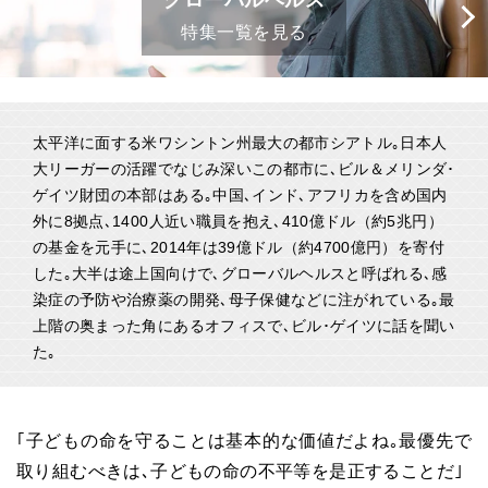
グローバルヘルス
特集一覧を見る
太平洋に面する米ワシントン州最大の都市シアトル｡日本人
大リーガーの活躍でなじみ深いこの都市に､ビル＆メリンダ･
ゲイツ財団の本部はある｡中国､インド､アフリカを含め国内
外に8拠点､1400人近い職員を抱え､410億ドル（約5兆円）
の基金を元手に､2014年は39億ドル（約4700億円）を寄付
した｡大半は途上国向けで､グローバルヘルスと呼ばれる､感
染症の予防や治療薬の開発､母子保健などに注がれている｡最
上階の奥まった角にあるオフィスで､ビル･ゲイツに話を聞い
た｡
｢子どもの命を守ることは基本的な価値だよね｡最優先で
取り組むべきは､子どもの命の不平等を是正することだ｣