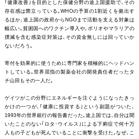
｢健康改善｣を目的とした保健分野の途上国援助で､その
存在感は際立っている｡WHOの予算の1割近くを拠出す
るほか､途上国の政府からNGOまで活動を支える対象は
幅広い｡貧困国へのワクチン導入や､ポリオやマラリアの
撲滅を含む感染症対策は､その資金無しには回っていか
ないだろう｡
寄付を効果的に使うために専門家を積極的にヘッドハン
トしている｡世界屈指の製薬会社の開発責任者だったタ
チ山田もその一人だ｡
ゲイツがこの分野にエネルギーを注ぐようになったきっ
かけの一つが､｢健康に投資する｣という副題がついた､
1993年の世界銀行の報告書だった｡途上国では､自分は聞
いたことのない｢ロタ･ウイルス｣による下痢症で何十万
人もの子どもが死んでいることに衝撃を受けた｡なぜ､こ