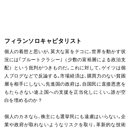
フィランソロキャピタリスト
個人の着想と思いが､莫大な富をテコに､世界を動かす状
況には｢プルートクラシー｣（少数の富裕層による政治支
配）という批判がつきものだ｡これに対して､ゲイツは個
人ブログなどで反論する｡市場経済は､購買力のない貧困
層を相手にしない｡先進国の政府は､自国民に直接恩恵を
もたらさない途上国への支援を正当化しにくい｡誰が空
白を埋めるのか？
個人のカネなら､株主にも選挙民にも遠慮はいらない｡企
業や政府が取れないようなリスクを取り､革新的な技術