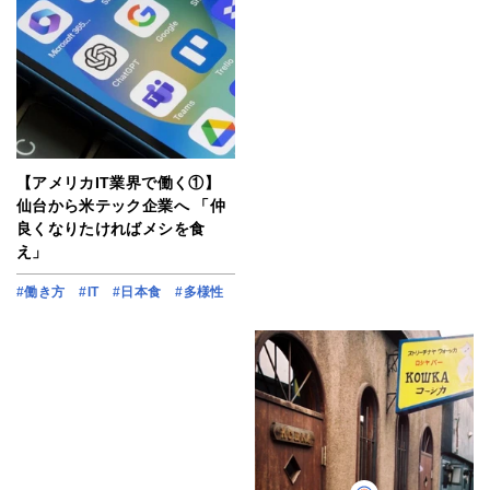
【アメリカIT業界で働く①】
仙台から米テック企業へ 「仲
良くなりたければメシを食
え」
#働き方
#IT
#日本食
#多様性