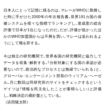
日本人にとって記憶に残るのは､マレーがWHOに勤務し
た時に手がけた2000年の年次報告書｡世界191カ国の保
健システムを様々な指標でランキングし､達成度の総合
評価で日本が1位になったのだ｡だが､評価が低かったほ
かのWHO加盟国からは不興を買い､マレーは追われるよ
うにして職を辞する｡
今は独立の研究機関で､世界各国の研究機関と協力して
データを収集･解析する｡｢分析対象にする国の承認が必
要ないので､政治的なプロセスとは無縁でいられる｣と､
グローバル･エンゲージメント部長のウィリアム･ヘーゼ
ル｡月に数回は同研究所のサイトをチェックするという
ゲイツは｢情報を民主化したことが素晴らしい｣と評価
し､戦略決定の羅針盤としている｡
（浜田陽太郎）