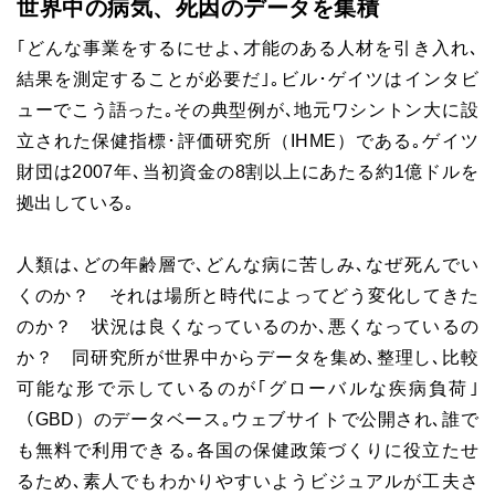
世界中の病気、死因のデータを集積
｢どんな事業をするにせよ､才能のある人材を引き入れ､
結果を測定することが必要だ｣｡ビル･ゲイツはインタビ
ューでこう語った｡その典型例が､地元ワシントン大に設
立された保健指標･評価研究所（IHME）である｡ゲイツ
財団は2007年､当初資金の8割以上にあたる約1億ドルを
拠出している｡
人類は､どの年齢層で､どんな病に苦しみ､なぜ死んでい
くのか？ それは場所と時代によってどう変化してきた
のか？ 状況は良くなっているのか､悪くなっているの
か？ 同研究所が世界中からデータを集め､整理し､比較
可能な形で示しているのが｢グローバルな疾病負荷｣
（GBD）のデータベース｡ウェブサイトで公開され､誰で
も無料で利用できる｡各国の保健政策づくりに役立たせ
るため､素人でもわかりやすいようビジュアルが工夫さ