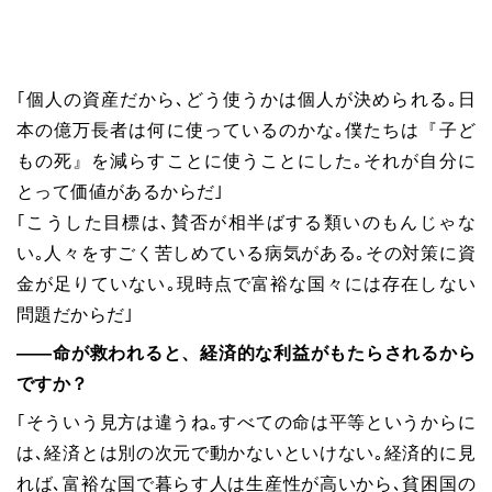
｢個人の資産だから､どう使うかは個人が決められる｡日
本の億万長者は何に使っているのかな｡僕たちは『子ど
もの死』を減らすことに使うことにした｡それが自分に
とって価値があるからだ｣
｢こうした目標は､賛否が相半ばする類いのもんじゃな
い｡人々をすごく苦しめている病気がある｡その対策に資
金が足りていない｡現時点で富裕な国々には存在しない
問題だからだ｣
――命が救われると、経済的な利益がもたらされるから
ですか？
｢そういう見方は違うね｡すべての命は平等というからに
は､経済とは別の次元で動かないといけない｡経済的に見
れば､富裕な国で暮らす人は生産性が高いから､貧困国の