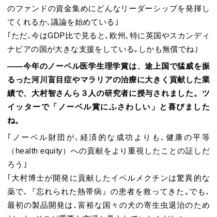
のファンドの資金集めにどんなリーダーシップを発揮し
てくれるか､議論を始めている｣
｢ただ､今はGDP比で見ると､欧州､特に英国やスカンディ
ナビアの国が大きな支援をしている｡しかも無償でね｣
――今年のノーベル医学生理学賞は、途上国で猛威を振
るった河川盲目症やマラリアの治療に大きく貢献した業
績で、大村智さんら３人の研究者に授与されました。ツ
イッターで「ノーベル賞にふさわしい」と喜びました
ね。
｢ノーベル財団が､経済的な成功よりも､健康の平等
（health equity）への貢献をより重視したことの証しだ
ろう｣
｢大村博士が開発に貢献したイベルメクチンは驚異的な
薬で､『忘れられた熱帯病』の患者を救ってきた｡でも､
最初の製品開発は､富裕な国々の犬の寄生虫退治のため