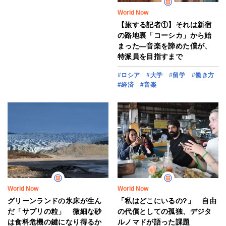
World Now
【旅する記者①】それは新宿
の路地裏「コーシカ」から始
まった―音楽を諦めた僕が、
特派員を目指すまで
#ロシア
#大学
#留学
#働き方
#経済
#音楽
World Now
World Now
グリーンランドの氷床が生ん
「私はどこにいるの?」 自由
だ「サプリの粒」 微細な砂
の代償としての孤独、デジタ
は食料危機の鍵になり得るか
ルノマドが語った課題