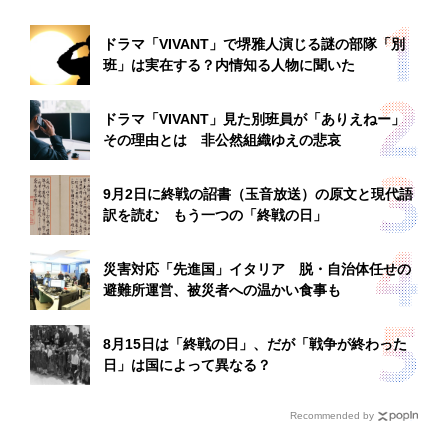
ドラマ「VIVANT」で堺雅人演じる謎の部隊「別
班」は実在する？内情知る人物に聞いた
ドラマ「VIVANT」見た別班員が「ありえねー」
その理由とは 非公然組織ゆえの悲哀
9月2日に終戦の詔書（玉音放送）の原文と現代語
訳を読む もう一つの「終戦の日」
災害対応「先進国」イタリア 脱・自治体任せの
避難所運営、被災者への温かい食事も
8月15日は「終戦の日」、だが「戦争が終わった
日」は国によって異なる？
Recommended by