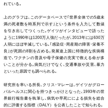
れている｡
上のグラフは､このデータベースで｢世界全体での5歳未
満の死者数を時系列で示す｣という条件を入力して数値
を引き出してつくった｡ゲイツがインタビューで語った
ように1990年は1200万人強だったが､2013年には630万
人弱にほぼ半減している｡｢感染症･周産期の障害･栄養不
良｣が死因の8割を占める｡発展途上国に特徴的な疾病構
造で､ワクチンの普及や母子保健の充実で救える命が多
いことが分かる｡病気だけでなく､交通事故や災害､暴力
といった原因でも調べられる｡
研究所を率いる所長､クリス･マレーは､ゲイツがグロー
バルヘルスに関心を持つきっかけとなった､1993年の世
界銀行報告書を執筆し､病気や早死にによる損失を総合
的に評価する指標（DALY）を公表したことで知られる｡