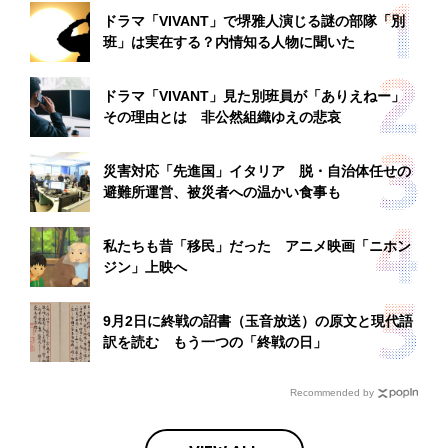
ドラマ「VIVANT」で堺雅人演じる謎の部隊「別
班」は実在する？内情知る人物に聞いた
ドラマ「VIVANT」見た別班員が「ありえねー」
その理由とは 非公然組織ゆえの悲哀
災害対応「先進国」イタリア 脱・自治体任せの
避難所運営、被災者への温かい食事も
私たちも昔「移民」だった アニメ映画「ニホン
ジン」上映へ
9月2日に終戦の詔書（玉音放送）の原文と現代語
訳を読む もう一つの「終戦の日」
Recommended by