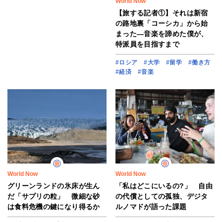
World Now
【旅する記者①】それは新宿
の路地裏「コーシカ」から始
まった―音楽を諦めた僕が、
特派員を目指すまで
#ロシア
#大学
#留学
#働き方
#経済
#音楽
World Now
World Now
グリーンランドの氷床が生ん
「私はどこにいるの?」 自由
だ「サプリの粒」 微細な砂
の代償としての孤独、デジタ
は食料危機の鍵になり得るか
ルノマドが語った課題