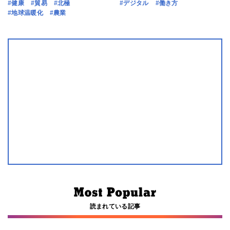
#健康
#貿易
#北極
#デジタル
#働き方
#地球温暖化
#農業
読まれている記事