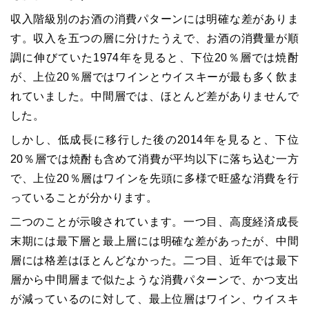
収入階級別のお酒の消費パターンには明確な差がありま
す。収入を五つの層に分けたうえで、お酒の消費量が順
調に伸びていた1974年を見ると、下位20％層では焼酎
が、上位20％層ではワインとウイスキーが最も多く飲ま
れていました。中間層では、ほとんど差がありませんで
した。
しかし、低成長に移行した後の2014年を見ると、下位
20％層では焼酎も含めて消費が平均以下に落ち込む一方
で、上位20％層はワインを先頭に多様で旺盛な消費を行
っていることが分かります。
二つのことが示唆されています。一つ目、高度経済成長
末期には最下層と最上層には明確な差があったが、中間
層には格差はほとんどなかった。二つ目、近年では最下
層から中間層まで似たような消費パターンで、かつ支出
が減っているのに対して、最上位層はワイン、ウイスキ