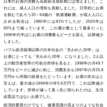
日本のお酒の消費も高度経済成長期には増えました。こ
れには、成人人口の増加も貢献しました。日常的にお酒
を飲むであろう20～64歳の「飲酒適齢層」が成人人口に
占める割合は、1960年には91%でしたが、2020年は
65%まで減っています。この層が数として最多だった
1990年代半ばにお酒の消費量もピークを迎え、以降減少
しました。
バブル経済崩壊以降の日本社会の「失われた20年」は、
お酒にとっても「失われた20年」になりました。2人以
上の勤労者世帯の可処分所得を見ると、1998年の月49.7
万円をピークに減少に転じ、消費支出も1997年の月35.8
万円から同様の経過をたどっています。お酒の支出はと
言えば、最大値が1994年の年5.6万円で、これ以降減少
しています。所得が減って真っ先に削られたのは、生活
必需品ではないお酒でした。
経済的要因だけでなく、健康意識の高まりのような社会