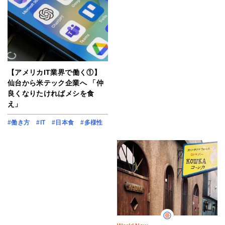
【アメリカIT業界で働く①】
仙台から米テック企業へ 「仲
良くなりたければメシを食
え」
#働き方
#IT
#日本食
#多様性