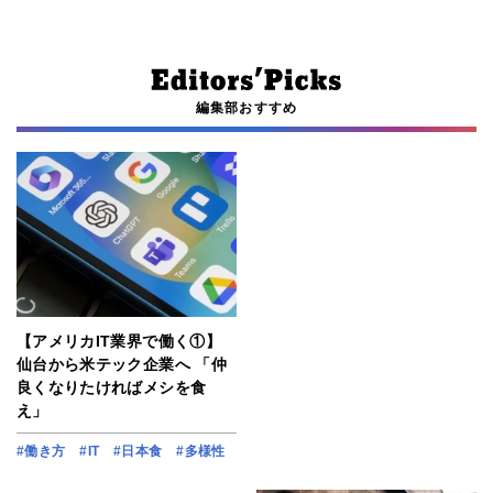
編集部おすすめ
【アメリカIT業界で働く①】
仙台から米テック企業へ 「仲
良くなりたければメシを食
え」
#働き方
#IT
#日本食
#多様性