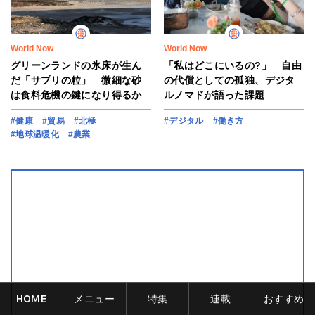
World Now
World Now
グリーンランドの氷床が生ん
「私はどこにいるの?」 自由
だ「サプリの粒」 微細な砂
の代償としての孤独、デジタ
は食料危機の鍵になり得るか
ルノマドが語った課題
#健康
#貿易
#北極
#デジタル
#働き方
#地球温暖化
#農業
HOME
メニュー
特集
連載
おすすめ