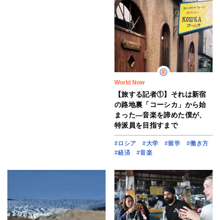
World Now
【旅する記者①】それは新宿
の路地裏「コーシカ」から始
まった―音楽を諦めた僕が、
特派員を目指すまで
#ロシア
#大学
#留学
#働き方
#経済
#音楽